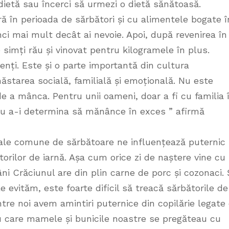
a dietă sau încerci să urmezi o dietă sănătoasă.
ă în perioada de sărbători și cu alimentele bogate î
ânci mai mult decât ai nevoie. Apoi, după revenirea în
e simți rău și vinovat pentru kilogramele în plus.
enți. Este și o parte importantă din cultura
năstarea socială, familială și emoțională. Nu este
 a mânca. Pentru unii oameni, doar a fi cu familia 
tru a-i determina să mănânce în exces ” afirmă
turale comune de sărbătoare ne influențează puternic
orilor de iarnă. Așa cum orice zi de naștere vine cu
ni Crăciunul are din plin carne de porc și cozonaci. 
 evităm, este foarte dificil să treacă sărbătorile de
ntre noi avem amintiri puternice din copilărie legate
 care mamele și bunicile noastre se pregăteau cu