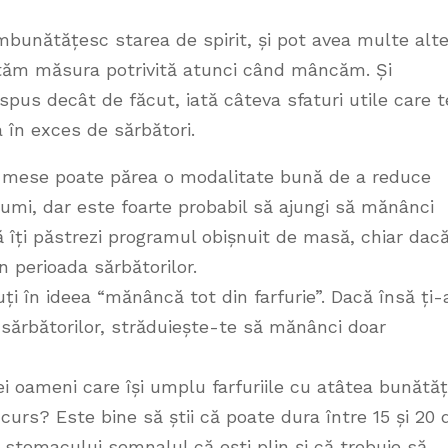
mbunătățesc starea de spirit, și pot avea multe alt
ctăm măsura potrivită atunci când mâncăm. Și
pus decât de făcut, iată câteva sfaturi utile care t
a în exces de sărbători.
e mese poate părea o modalitate bună de a reduce
sumi, dar este foarte probabil să ajungi să mănânci
ă îți păstrezi programul obișnuit de masă, chiar dac
în perioada sărbătorilor.
i în ideea “mănâncă tot din farfurie”. Dacă însă ți-
 sărbătorilor, străduiește-te să mănânci doar
i oameni care își umplu farfuriile cu atâtea bunătăț
curs? Este bine să știi că poate dura între 15 și 20 
stomacului semnalul că ești plin și că trebuie să