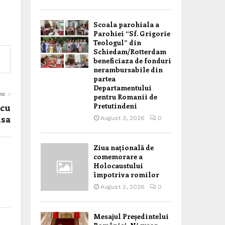
Scoala parohiala a
Parohiei “Sf. Grigorie
Teologul” din
Schiedam/Rotterdam
beneficiaza de fonduri
nerambursabile din
partea
Departamentului
RE
pentru Romanii de
Pretutindeni
 cu
isa
August 3, 2026
0
Ziua națională de
comemorare a
Holocaustului
împotriva romilor
August 2, 2026
0
Mesajul Președintelui