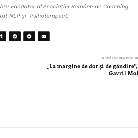
embru Fondator al Asociației Române de Coaching,
tat NLP și Psihoterapeut.
URMĂTOAREA POSTA
„La margine de dor și de gândire”,
Gavril Mo