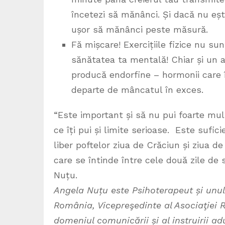
încetezi să mănânci. Și dacă nu eșt
ușor să mănânci peste măsură.
Fă mișcare! Exercițiile fizice nu su
sănătatea ta mentală! Chiar și un
producă endorfine – hormonii care îț
departe de mâncatul în exces.
“Este important și să nu pui foarte mul
ce îți pui și limite serioase. Este sufici
liber poftelor ziua de Crăciun și ziua de
care se întinde între cele două zile de
Nuțu.
Angela Nuțu este Psihoterapeut și unul 
România, Vicepreşedinte al Asociaţiei 
domeniul comunicării și al instruirii ad