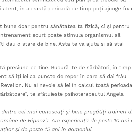
i atent, în această perioadă de timp poți ajunge foa
nt bune doar pentru sănătatea ta fizică, ci și pentru
 antrenament scurt poate stimula organismul să
i dau o stare de bine. Asta te va ajuta și să stai
tă presiune pe tine. Bucură-te de sărbători, în timp
ent să îți iei ca puncte de reper în care să dai frâu
 Revelion. Nu ai nevoie să iei în calcul toată perioad
 sărbătoare”, te sfătuiește psihoterapeutul Angela
dintre cei mai cunoscuţi şi bine pregătiţi traineri d
Române de Hipnoză. Are experiență de peste 10 ani 
ulților și de peste 15 ani în domeniul