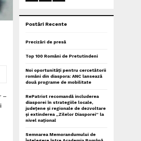
:
C
H
Postări Recente
Precizări de presă
Top 100 Români de Pretutindeni
Noi oportunități pentru cercetătorii
români din diaspora: ANC lansează
două programe de mobilitate
r –
RePatriot recomandă includerea
diasporei în strategiile locale,
i
județene și regionale de dezvoltare
și extinderea „Zilelor Diasporei” la
nivel național
Semnarea Memorandumului de
Înțelegere între Academia Română