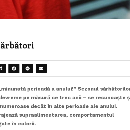
sărbători
minunată perioadă a anului!” Sezonul sărbătorilo
 devreme pe măsură ce trec anii – se recunoaște ș
i numeroase decât în alte perioade ale anului.
curajează supraalimentarea, comportamentul
te în calorii.