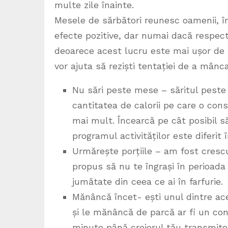
multe zile înainte.
Mesele de sărbători reunesc oamenii, î
efecte pozitive, dar numai dacă respe
deoarece acest lucru este mai ușor de s
vor ajuta să reziști tentației de a mânc
Nu sări peste mese – săritul pest
cantitatea de calorii pe care o con
mai mult. Încearcă pe cât posibil s
programul activităților este diferit 
Urmărește porțiile – am fost crescuț
propus să nu te îngrași în perioada
jumătate din ceea ce ai în farfurie.
Mănâncă încet- ești unul dintre ace
și le mănâncă de parcă ar fi un con
minute până creierul tău transmite 