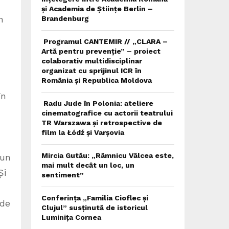
și Academia de Științe Berlin –
n
Brandenburg
Programul CANTEMIR // „CLARA –
Artă pentru prevenție” – proiect
colaborativ multidisciplinar
organizat cu sprijinul ICR în
România și Republica Moldova
în
Radu Jude în Polonia: ateliere
cinematografice cu actorii teatrului
TR Warszawa și retrospective de
film la Łódź și Varșovia
Mircia Gutău: „Râmnicu Vâlcea este,
 un
mai mult decât un loc, un
Și
sentiment”
Conferința „Familia Cioflec și
 de
Clujul” susținută de istoricul
Luminița Cornea