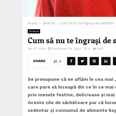
Acasa
Diverse
Cum să nu te îngraşi de sărbători
Diverse
Cum să nu te îngraşi de 
de
GT Post
December 19, 2023
0
1397
SHARE
0
Se presupune că ne aflăm în cea mai „
care pare să înceapă din ce în ce mai
prin mesele festive, delicioase și ma
Aceste zile de sărbătoare par că în
sedentar și consumul de alimente boga