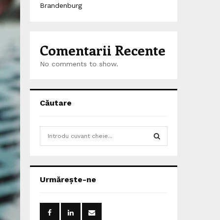
Brandenburg
Comentarii Recente
No comments to show.
Căutare
S
e
a
S
r
c
E
Urmărește-ne
h
f
A
o
r
R