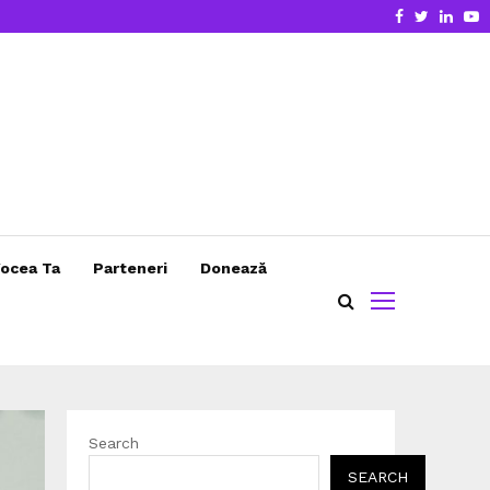
Facebook
Twitter
Linke
Y
ocea Ta
Parteneri
Donează
Search
SEARCH