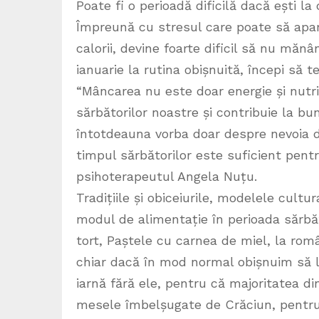
Poate fi o perioadă dificilă dacă ești l
Împreună cu stresul care poate să apar
calorii, devine foarte dificil să nu măn
ianuarie la rutina obișnuită, începi să t
“Mâncarea nu este doar energie și nutri
sărbătorilor noastre și contribuie la bu
întotdeauna vorba doar despre nevoia de
timpul sărbătorilor este suficient pen
psihoterapeutul Angela Nuțu.
Tradițiile și obiceiurile, modelele cul
modul de alimentație în perioada sărbăt
tort, Paștele cu carnea de miel, la româ
chiar dacă în mod normal obișnuim să le
iarnă fără ele, pentru că majoritatea di
mesele îmbelșugate de Crăciun, pentru