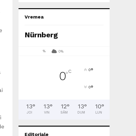
e
Vremea
e
Nürnberg
%
0%
°
0
C
ă
0
°
°
0
ai
13
°
13
°
12
°
13
°
10
°
JOI
VIN
SÂM
DUM
LUN
i
de
Editoriale