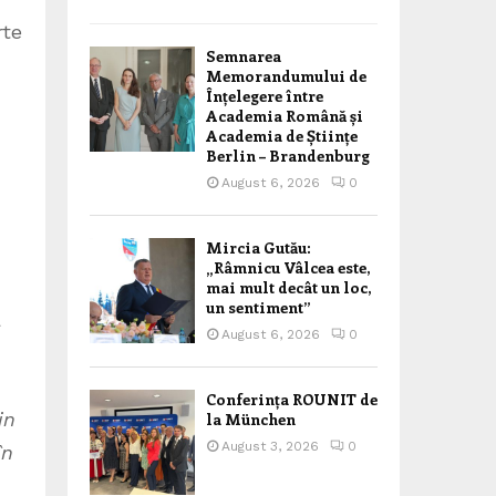
rte
Semnarea
Memorandumului de
Înțelegere între
Academia Română și
Academia de Științe
Berlin – Brandenburg
August 6, 2026
0
Mircia Gutău:
„Râmnicu Vâlcea este,
mai mult decât un loc,
un sentiment”
a
August 6, 2026
0
Conferința ROUNIT de
in
la München
August 3, 2026
0
în