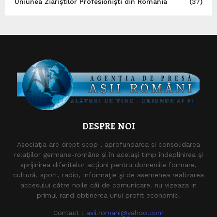
Uniunea Ziariștilor Profesioniști din România
(37)
DESPRE NOI
Asociaţia are drept scop , aprofundarea si consolidarea
relaţiilor germane-române şi în acelaşi timp îndeplinirea şi
sprijinirea diferitelor acţiuni pentru domeniile formare,
cultură, sport, radio, Informaţie şi de asemenea realizarea
accesului către noile căi de comunicare. nu vizeaza in
primul rand obtinerea unui profit economic.
Contact :
asii.romani@yahoo.com