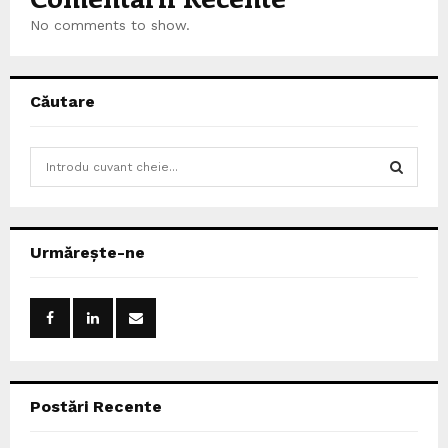
No comments to show.
Căutare
S
e
a
S
r
c
E
Urmărește-ne
h
f
A
o
r
R
:
C
Postări Recente
H