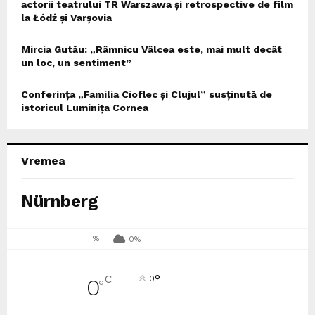
actorii teatrului TR Warszawa și retrospective de film
la Łódź și Varșovia
Mircia Gutău: „Râmnicu Vâlcea este, mai mult decât
un loc, un sentiment”
Conferința „Familia Cioflec și Clujul” susținută de
istoricul Luminița Cornea
Vremea
Nürnberg
%
0%
°
C
0
0
°