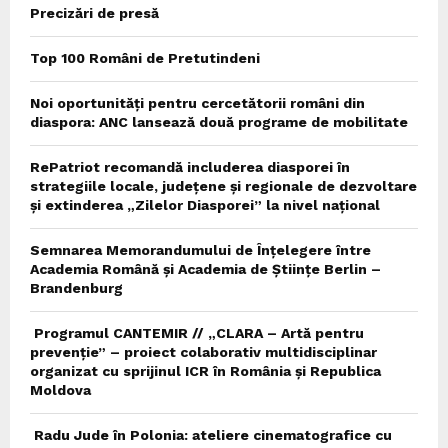
Precizări de presă
Top 100 Români de Pretutindeni
Noi oportunități pentru cercetătorii români din
diaspora: ANC lansează două programe de mobilitate
RePatriot recomandă includerea diasporei în
strategiile locale, județene și regionale de dezvoltare
și extinderea „Zilelor Diasporei” la nivel național
Semnarea Memorandumului de Înțelegere între
Academia Română și Academia de Științe Berlin –
Brandenburg
Programul CANTEMIR // „CLARA – Artă pentru
prevenție” – proiect colaborativ multidisciplinar
organizat cu sprijinul ICR în România și Republica
Moldova
Radu Jude în Polonia: ateliere cinematografice cu