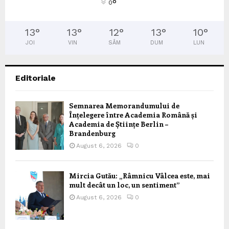
°
0
13
°
13
°
12
°
13
°
10
°
JOI
VIN
SÂM
DUM
LUN
Editoriale
Semnarea Memorandumului de
Înțelegere între Academia Română și
Academia de Științe Berlin –
Brandenburg
August 6, 2026
0
Mircia Gutău: „Râmnicu Vâlcea este, mai
mult decât un loc, un sentiment”
August 6, 2026
0