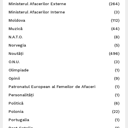
Ministerul Afacerilor Externe
(264)
Ministerul Afacerilor Interne
(3)
Moldova
(112)
Muzică
(44)
N.A.T.O.
(8)
Norvegia
(5)
Noutăți
(496)
O.N.U.
(3)
Olimpiade
(1)
Opinii
(9)
Patronatul European al Femeilor de Afaceri
(1)
Personalități
(1)
Politică
(6)
Polonia
(22)
Portugalia
(1)
Post Catolic
(1)