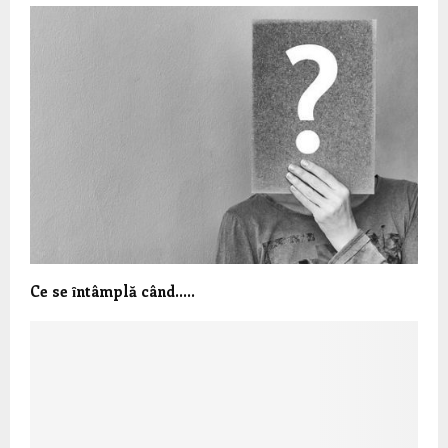
Ce se ȋntâmplă când…..