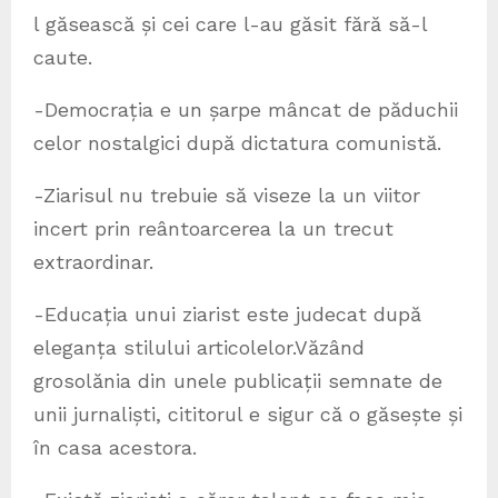
l găsească și cei care l-au găsit fără să-l
caute.
-Democrația e un șarpe mâncat de păduchii
celor nostalgici după dictatura comunistă.
-Ziarisul nu trebuie să viseze la un viitor
incert prin reântoarcerea la un trecut
extraordinar.
-Educația unui ziarist este judecat după
eleganța stilului articolelor.Văzând
grosolănia din unele publicații semnate de
unii jurnaliști, cititorul e sigur că o găsește și
în casa acestora.