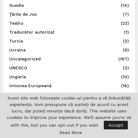
Suedia
(14)
Ţările de Jos
(7)
Teatru
(22)
Traducător autorizat
(1)
Turcia
(3)
Ucraina
(9)
Uncategorized
(167)
UNESCO
(3)
Ungaria
(10)
Uniunea Europeană
(16)
Uniunea Ziariștilor Profesioniști din România
(37)
Acest site web folosește cookie-uri pentru a vă îmbunătăți
experiența. Vom presupune că sunteți de acord cu acest
lucru, dar puteți renunța dacă doriți. This website uses
cookies to improve your experience. We'll assume you're ok
with this, but you can opt-out if you wish.
Accept
Read More