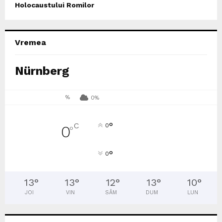
Holocaustului Romilor
Vremea
Nürnberg
%
0%
°
C
0
0
°
°
0
13
°
13
°
12
°
13
°
10
°
JOI
VIN
SÂM
DUM
LUN