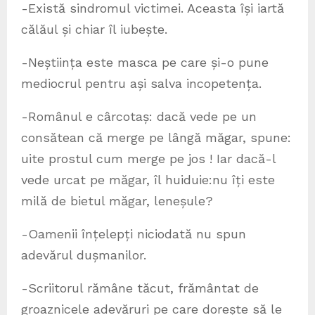
-Există sindromul victimei. Aceasta își iartă
călăul și chiar îl iubește.
-Neștiința este masca pe care și-o pune
mediocrul pentru ași salva incopetența.
-Românul e cârcotaș: dacă vede pe un
consătean că merge pe lângă măgar, spune:
uite prostul cum merge pe jos ! Iar dacă-l
vede urcat pe măgar, îl huiduie:nu îți este
milă de bietul măgar, leneșule?
-Oamenii înțelepți niciodată nu spun
adevărul dușmanilor.
-Scriitorul rămâne tăcut, frământat de
groaznicele adevăruri pe care dorește să le