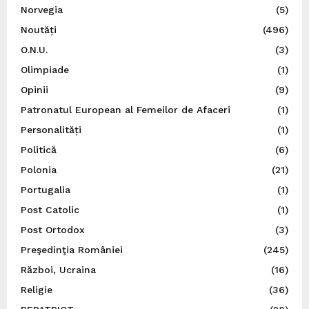
Norvegia
(5)
Noutăți
(496)
O.N.U.
(3)
Olimpiade
(1)
Opinii
(9)
Patronatul European al Femeilor de Afaceri
(1)
Personalități
(1)
Politică
(6)
Polonia
(21)
Portugalia
(1)
Post Catolic
(1)
Post Ortodox
(3)
Preşedinţia României
(245)
Război, Ucraina
(16)
Religie
(36)