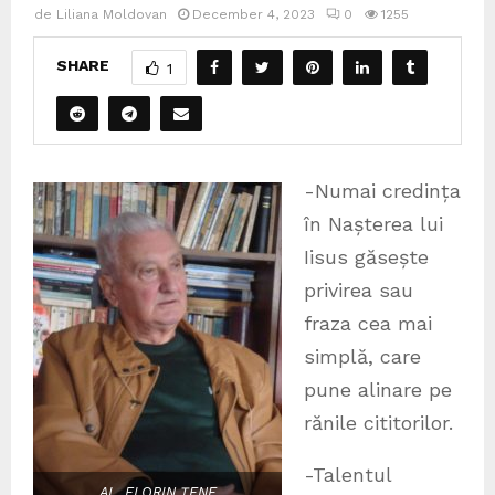
de
Liliana Moldovan
December 4, 2023
0
1255
SHARE
1
-Numai credința
în Nașterea lui
Iisus găsește
privirea sau
fraza cea mai
simplă, care
pune alinare pe
rănile cititorilor.
-Talentul
AL. FLORIN ȚENE