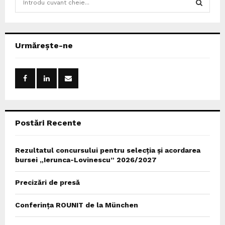
e
a
S
r
c
E
Urmărește-ne
h
f
A
o
r
R
:
C
Postări Recente
H
Rezultatul concursului pentru selecția și acordarea
bursei „Ierunca-Lovinescu” 2026/2027
Precizări de presă
Conferința ROUNIT de la München