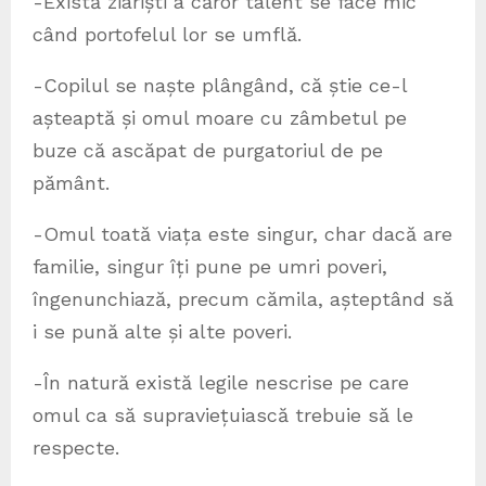
-Există ziariști a căror talent se face mic
când portofelul lor se umflă.
-Copilul se naște plângând, că știe ce-l
așteaptă și omul moare cu zâmbetul pe
buze că ascăpat de purgatoriul de pe
pământ.
-Omul toată viața este singur, char dacă are
familie, singur îți pune pe umri poveri,
îngenunchiază, precum cămila, așteptând să
i se pună alte și alte poveri.
-În natură există legile nescrise pe care
omul ca să supraviețuiască trebuie să le
respecte.