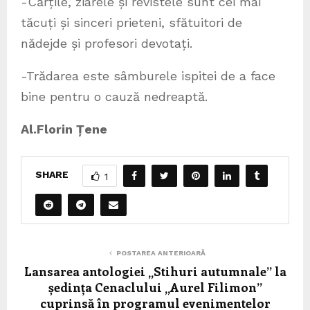
-Cărțile, ziarele și revistele sunt cei mai
tăcuți și sinceri prieteni, sfătuitori de
nădejde și profesori devotați.
-Trădarea este sâmburele ispitei de a face
bine pentru o cauză nedreaptă.
Al.Florin Țene
SHARE
1
POSTAREA ANTERIOARĂ
Lansarea antologiei „Stihuri autumnale” la
ședința Cenaclului „Aurel Filimon”
cuprinsă în programul evenimentelor