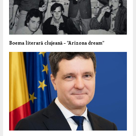
Boema literară clujeană – ”Arizona dream”