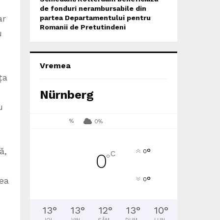
de fonduri nerambursabile din
ar
partea Departamentului pentru
Romanii de Pretutindeni
u
Vremea
ța
Nürnberg
u
%
0%
ă,
°
0
C
0
°
°
mea
0
13
°
13
°
12
°
13
°
10
°