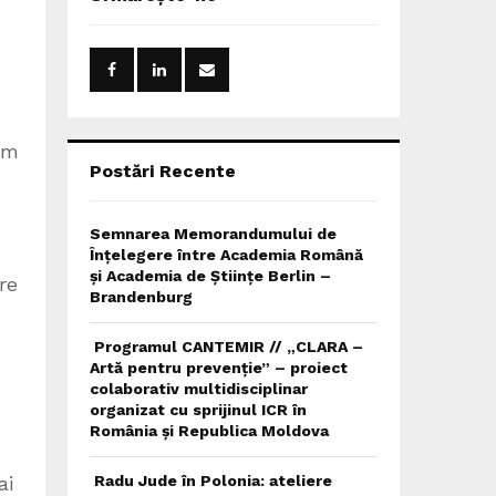
h
f
A
o
r
R
:
C
im
H
Postări Recente
Semnarea Memorandumului de
Înțelegere între Academia Română
și Academia de Științe Berlin –
re
Brandenburg
Programul CANTEMIR // „CLARA –
Artă pentru prevenție” – proiect
colaborativ multidisciplinar
organizat cu sprijinul ICR în
România și Republica Moldova
Radu Jude în Polonia: ateliere
ai