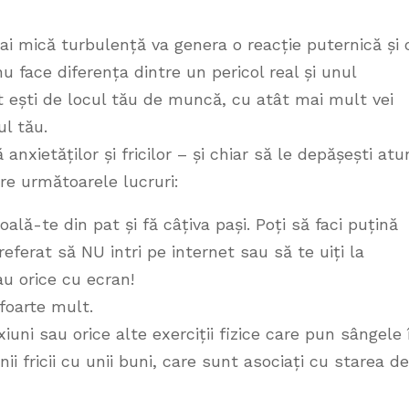
ai mică turbulență va genera o reacție puternică și 
 face diferența dintre un pericol real și unul
at ești de locul tău de muncă, cu atât mai mult vei
ul tău.
anxietăților și fricilor – și chiar să le depășești atu
tre următoarele lucruri:
ală-te din pat și fă câțiva pași. Poți să faci puțină
referat să NU intri pe internet sau să te uiți la
au orice cu ecran!
foarte mult.
iuni sau orice alte exerciții fizice care pun sângele 
ii fricii cu unii buni, care sunt asociați cu starea de