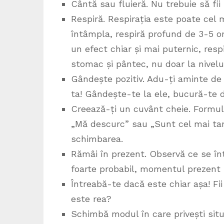
Cântă sau fluieră. Nu trebuie să fii
Respiră. Respirația este poate cel 
întâmpla, respiră profund de 3-5 or
un efect chiar și mai puternic, res
stomac și pântec, nu doar la nivelul
Gândește pozitiv. Adu-ți aminte de 
ta! Gândește-te la ele, bucură-te d
Creează-ți un cuvânt cheie. Formul
„Mă descurc” sau „Sunt cel mai tar
schimbarea.
Rămâi în prezent. Observă ce se înt
foarte probabil, momentul prezent n
Întreabă-te dacă este chiar așa! Fii
este rea?
Schimbă modul în care privești situ