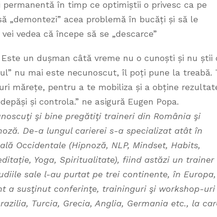
 permanentă în timp ce optimiștii o privesc ca pe
să „demontezi” acea problemă în bucăți și să le
d vei vedea că începe să se „descarce”
. Este un dușman câtă vreme nu o cunoști și nu știi 
nul” nu mai este necunoscut, îl poți pune la treabă. 
ruri mărețe, pentru a te mobiliza și a obține rezultat
 depăși și controla.” ne asigură Eugen Popa.
oscuţi şi bine pregătiţi traineri din România şi
ză. De-a lungul carierei s-a specializat atât în
ală Occidentale (Hipnoză, NLP, Mindset, Habits,
ditație, Yoga, Spiritualitate), fiind astăzi un trainer
udiile sale l-au purtat pe trei continente, în Europa,
nt a susţinut conferinţe, traininguri şi workshop-uri
razilia, Turcia, Grecia, Anglia, Germania etc., la car