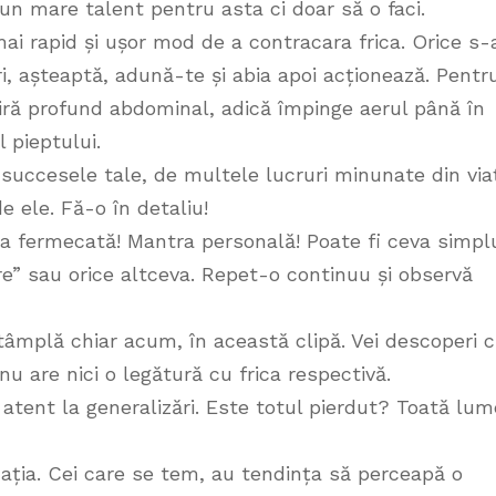
 un mare talent pentru asta ci doar să o faci.
mai rapid și ușor mod de a contracara frica. Orice s-
i, așteaptă, adună-te și abia apoi acționează. Pentr
piră profund abdominal, adică împinge aerul până în
 pieptului.
succesele tale, de multele lucruri minunate din via
e ele. Fă-o în detaliu!
a fermecată! Mantra personală! Poate fi ceva simpl
e” sau orice altceva. Repet-o continuu și observă
âmplă chiar acum, în această clipă. Vei descoperi c
u are nici o legătură cu frica respectivă.
 atent la generalizări. Este totul pierdut? Toată lu
ația. Cei care se tem, au tendința să perceapă o