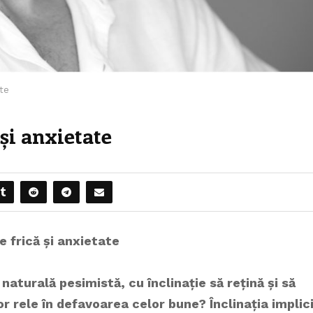
ate
și anxietate
e frică și anxietate
aturală pesimistă, cu înclinație să rețină și să
r rele în defavoarea celor bune? Înclinația implic