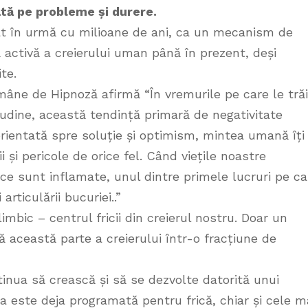
ată pe probleme și durere.
at în urmă cu milioane de ani, ca un mecanism de
activă a creierului uman până în prezent, deși
te.
mâne de Hipnoză afirmă “În vremurile pe care le tră
tudine, această tendință primară de negativitate
orientată spre soluție și optimism, mintea umană îți
 și pericole de orice fel. Când viețile noastre
tice sunt inflamate, unul dintre primele lucruri pe ca
articulării bucuriei..”
mbic – centrul fricii din creierul nostru. Doar un
această parte a creierului într-o fracțiune de
tinua să crească și să se dezvolte datorită unui
 este deja programată pentru frică, chiar și cele m