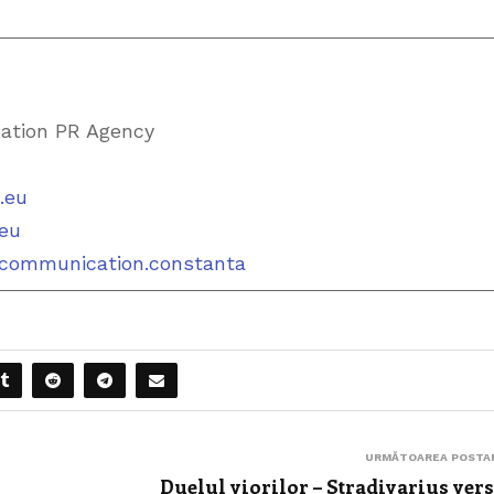
ation PR Agency
.eu
eu
communication.constanta
URMĂTOAREA POSTA
Duelul viorilor – Stradivarius ver