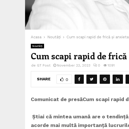
Acasa
Noutăți
Cum scapi rapid de frică și anxiet
Noutăți
Cum scapi rapid de frică 
de
GT Post
November 22, 2023
0
1091
SHARE
0
Comunicat de presă
Cum scapi rapid d
Știai că mintea umană are o tendință n
acorde mai multă importanță lucrurilo