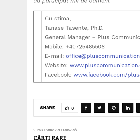
au participat mii de oameni.
Cu stima,
Tanase Tasente, Ph.D.
General Manager – Plus Communic
Mobile: +40725465508
E-mail:
office@pluscommunication
Website:
www.pluscommunication.
Facebook:
www.facebook.com/plus
SHARE
0
POSTAREA ANTERIOARĂ
CĂRȚI RARE