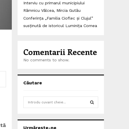
Interviu cu primarul municipiului
Râmnicu Vâlcea, Mircia Gutău
Conferința „Familia Cioflec și Clujul”
susținută de istoricul Luminița Cornea
Comentarii Recente
No comments to show.
Căutare
S
e
a
S
r
c
ită
E
Urmărește-ne