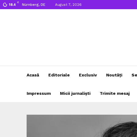
C
Nürnberg, DE
August 7, 2026
18.4
Acasă
Editoriale
Exclusiv
Noutăți
Se
Impressum
Micii jurnaliști
Trimite mesaj