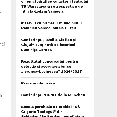
cinematografice cu actorii teatrului
TR Warszawa și retrospective de
film la Łódź și Varșovia
o
Interviu cu primarul municipiului
Râmnicu Vâlcea, Mircia Gutău
Conferința „Familia Cioflec și
nci
Clujul” susținută de istoricul
Luminița Cornea
Rezultatul concursului pentru
selecția și acordarea bursei
„Ierunca-Lovinescu” 2026/2027
Precizări de presă
Conferința ROUNIT de la München
în
Scoala parohiala a Parohiei “Sf.
Grigorie Teologul” din
Schiedam/Rotterdam beneficiaza