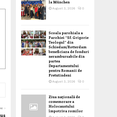
la München
August 3, 2026
0
Scoala parohiala a
Parohiei “Sf. Grigorie
Teologul” din
Schiedam/Rotterdam
beneficiaza de fonduri
nerambursabile din
partea
Departamentului
pentru Romanii de
Pretutindeni
August 3, 2026
0
Ziua națională de
comemorare a
Holocaustului
RE
împotriva romilor
sus