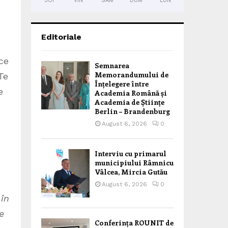
JOI
VIN
SÂM
DUM
LUN
Editoriale
ce
Semnarea
Memorandumului de
Te
Înțelegere între
e
Academia Română și
Academia de Științe
Berlin – Brandenburg
August 6, 2026
0
Interviu cu primarul
municipiului Râmnicu
Vâlcea, Mircia Gutău
August 6, 2026
0
 în
e
Conferința ROUNIT de