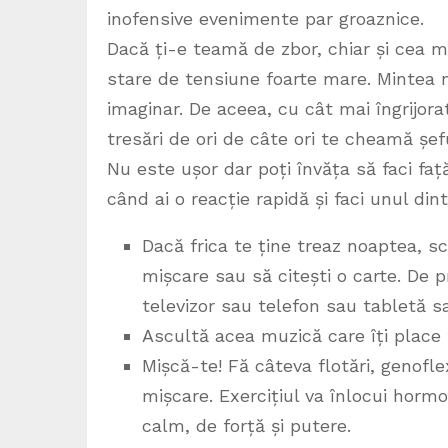
inofensive evenimente par groaznice.
Dacă ți-e teamă de zbor, chiar și cea m
stare de tensiune foarte mare. Mintea nu
imaginar. De aceea, cu cât mai îngrijor
tresări de ori de câte ori te cheamă șef
Nu este ușor dar poți învăța să faci față 
când ai o reacție rapidă și faci unul din
Dacă frica te ține treaz noaptea, sco
mișcare sau să citești o carte. De p
televizor sau telefon sau tabletă s
Ascultă acea muzică care îți place 
Mișcă-te! Fă câteva flotări, genoflex
mișcare. Exercițiul va înlocui hormon
calm, de forță și putere.