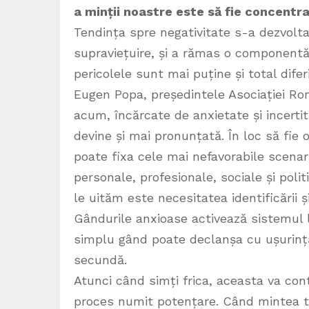
a minții noastre este să fie concentr
Tendința spre negativitate s-a dezvolt
supraviețuire, și a rămas o componentă 
pericolele sunt mai puține și total diferi
Eugen Popa, președintele Asociației Ro
acum, încărcate de anxietate și incerti
devine și mai pronunțată. În loc să fie 
poate fixa cele mai nefavorabile scenarii
personale, profesionale, sociale și poli
le uităm este necesitatea identificării și 
Gândurile anxioase activează sistemul li
simplu gând poate declanșa cu ușurință 
secundă.
Atunci când simți frica, aceasta va con
proces numit potențare. Când mintea ta