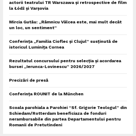
actorii teatrului TR Warszawa și retrospective de film
la Łódź și Varșovia
Mircia Gutău: „Râmnicu Vâlcea este, mai mult decât
un loc, un sentiment”
Conferința „Familia Cioflec și Clujul” susținută de
istoricul Luminița Cornea
Rezultatul concursului pentru selecția și acordarea
bursei „Ierunca-Lovinescu” 2026/2027
Precizări de presă
Conferința ROUNIT de la München
Scoala parohiala a Parohiei “Sf. Grigorie Teologul” din
Schiedam/Rotterdam beneficiaza de fonduri
nerambursabile din partea Departamentului pentru
Romanii de Pretutindeni