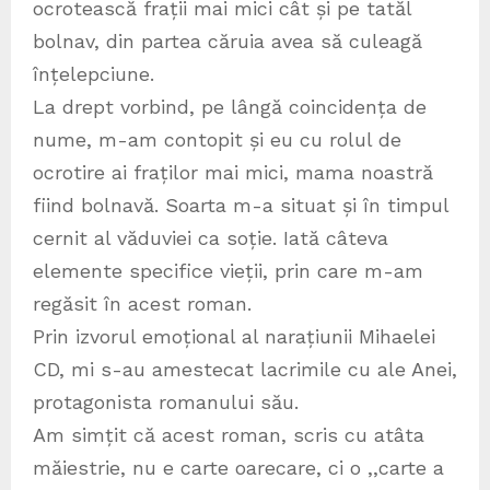
ocrotească frații mai mici cât și pe tatăl
bolnav, din partea căruia avea să culeagă
înțelepciune.
La drept vorbind, pe lângă coincidența de
nume, m-am contopit și eu cu rolul de
ocrotire ai fraților mai mici, mama noastră
fiind bolnavă. Soarta m-a situat și în timpul
cernit al văduviei ca soție. Iată câteva
elemente specifice vieții, prin care m-am
regăsit în acest roman.
Prin izvorul emoțional al narațiunii Mihaelei
CD, mi s-au amestecat lacrimile cu ale Anei,
protagonista romanului său.
Am simțit că acest roman, scris cu atâta
măiestrie, nu e carte oarecare, ci o ,,carte a