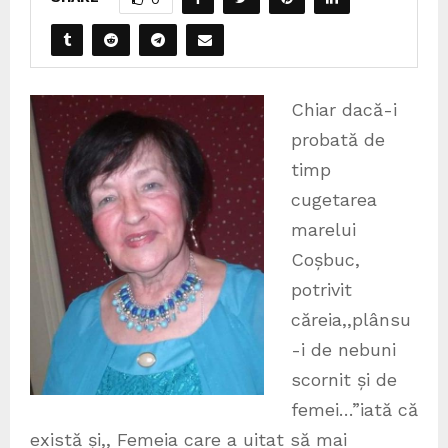
Chiar dacă-i
probată de
timp
cugetarea
marelui
Coșbuc,
potrivit
căreia,,plânsu
-i de nebuni
scornit și de
femei…”iată că
există și,, Femeia care a uitat să mai