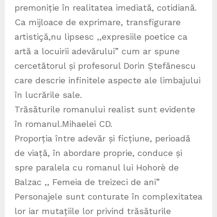
premoniție în realitatea imediată, cotidiană.
Ca mijloace de exprimare, transfigurare
artistiçă,nu lipsesc ,,expresiile poetice ca
artă a locuirii adevărului” cum ar spune
cercetătorul și profesorul Dorin Ștefănescu
care descrie infinitele aspecte ale limbajului
în lucrările sale.
Trăsăturile romanului realist sunt evidente
în romanul.Mihaelei CD.
Proporția între adevăr și ficțiune, perioadă
de viață, în abordare proprie, conduce și
spre paralela cu romanul lui Hohorè de
Balzac ,, Femeia de treizeci de ani”
Personajele sunt conturate în complexitatea
lor iar mutațiile lor privind trăsăturile