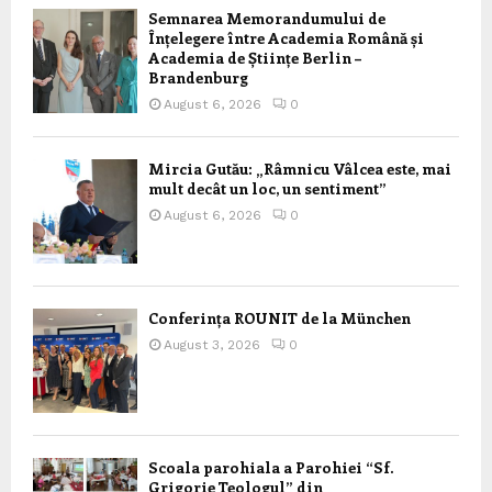
Semnarea Memorandumului de
Înțelegere între Academia Română și
Academia de Științe Berlin –
Brandenburg
August 6, 2026
0
Mircia Gutău: „Râmnicu Vâlcea este, mai
mult decât un loc, un sentiment”
August 6, 2026
0
Conferința ROUNIT de la München
August 3, 2026
0
Scoala parohiala a Parohiei “Sf.
Grigorie Teologul” din