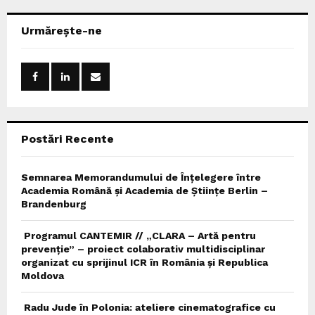
r
c
E
Urmărește-ne
h
f
A
o
r
R
:
C
Postări Recente
H
Semnarea Memorandumului de Înțelegere între
Academia Română și Academia de Științe Berlin –
Brandenburg
Programul CANTEMIR // „CLARA – Artă pentru
prevenție” – proiect colaborativ multidisciplinar
organizat cu sprijinul ICR în România și Republica
Moldova
Radu Jude în Polonia: ateliere cinematografice cu