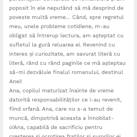
poposit în ele neputând să mă desprind de
poveste multă vreme… Când, spre regretul
meu, unele probleme cotidiene, m-au
obligat să întrerup lectura, am așteptat cu
sufletul la gură reluarea ei. Revenind cu
interes și curiozitate, am savurat literă cu
literă, rând cu rând paginile ce mă așteptau
să-mi dezvăluie finalul romanului, destinul
Anei!
Ana, copilul maturizat înainte de vreme
datorită responsabilităților ce i-au revenit,
fiind orfană. Ana, care nu s-a temut de
muncă, dimpotrivă aceasta a înnobilat-
o!Ana, capabilă de sacrificiu pentru
creșterea și ocrotirea fraților și surorilor ei