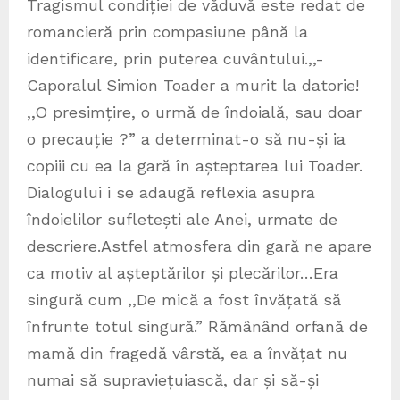
Tragismul condiției de văduvă este redat de
romancieră prin compasiune până la
identificare, prin puterea cuvântului.,,-
Caporalul Simion Toader a murit la datorie!
,,O presimțire, o urmă de îndoială, sau doar
o precauție ?” a determinat-o să nu-și ia
copiii cu ea la gară în așteptarea lui Toader.
Dialogului i se adaugă reflexia asupra
îndoielilor sufletești ale Anei, urmate de
descriere.Astfel atmosfera din gară ne apare
ca motiv al așteptărilor și plecărilor…Era
singură cum ,,De mică a fost învățată să
înfrunte totul singură.” Rămânând orfană de
mamă din fragedă vârstă, ea a învățat nu
numai să supraviețuiască, dar și să-și