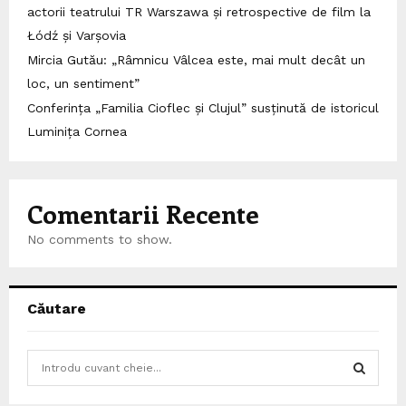
actorii teatrului TR Warszawa și retrospective de film la
Łódź și Varșovia
Mircia Gutău: „Râmnicu Vâlcea este, mai mult decât un
loc, un sentiment”
Conferința „Familia Cioflec și Clujul” susținută de istoricul
Luminița Cornea
Comentarii Recente
No comments to show.
Căutare
S
e
a
S