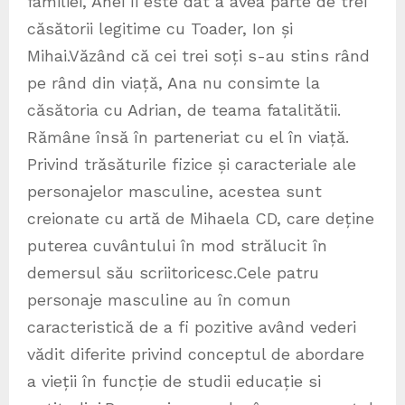
familiei, Anei îi este dat a avea parte de trei
căsătorii legitime cu Toader, Ion și
Mihai.Văzând că cei trei soți s-au stins rând
pe rând din viață, Ana nu consimte la
căsătoria cu Adrian, de teama fatalitătii.
Rămâne însă în parteneriat cu el în viață.
Privind trăsăturile fizice și caracteriale ale
personajelor masculine, acestea sunt
creionate cu artă de Mihaela CD, care deține
puterea cuvântului în mod strălucit în
demersul său scriitoricesc.Cele patru
personaje masculine au în comun
caracteristică de a fi pozitive având vederi
vădit diferite privind conceptul de abordare
a vieții în funcție de studii educație si