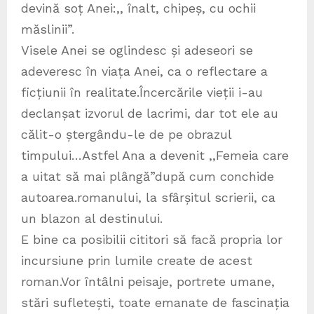
devină soț Anei:,, înalt, chipeș, cu ochii
măslinii”.
Visele Anei se oglindesc și adeseori se
adeveresc în viața Anei, ca o reflectare a
ficțiunii în realitate.Încercările vieții i-au
declanșat izvorul de lacrimi, dar tot ele au
călit-o ștergându-le de pe obrazul
timpului…Astfel Ana a devenit ,,Femeia care
a uitat să mai plângă”după cum conchide
autoarea.romanului, la sfârșitul scrierii, ca
un blazon al destinului.
E bine ca posibilii cititori să facă propria lor
incursiune prin lumile create de acest
roman.Vor întâlni peisaje, portrete umane,
stări sufletești, toate emanate de fascinația