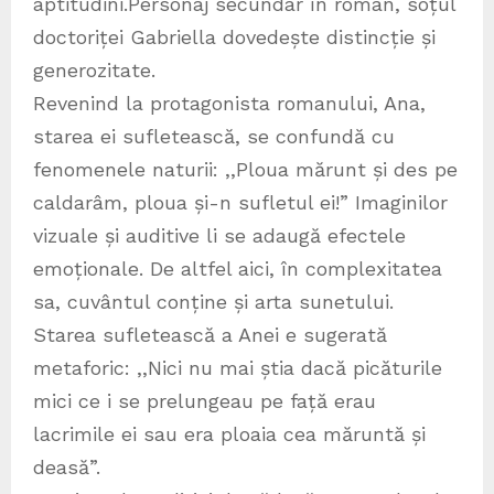
aptitudini.Personaj secundar în roman, soțul
doctoriței Gabriella dovedește distincție și
generozitate.
Revenind la protagonista romanului, Ana,
starea ei sufletească, se confundă cu
fenomenele naturii: ,,Ploua mărunt și des pe
caldarâm, ploua și-n sufletul ei!” Imaginilor
vizuale și auditive li se adaugă efectele
emoționale. De altfel aici, în complexitatea
sa, cuvântul conține și arta sunetului.
Starea sufletească a Anei e sugerată
metaforic: ,,Nici nu mai știa dacă picăturile
mici ce i se prelungeau pe față erau
lacrimile ei sau era ploaia cea măruntă și
deasă”.