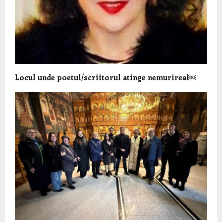
Locul unde poetul/scriitorul atinge nemurirea!￼