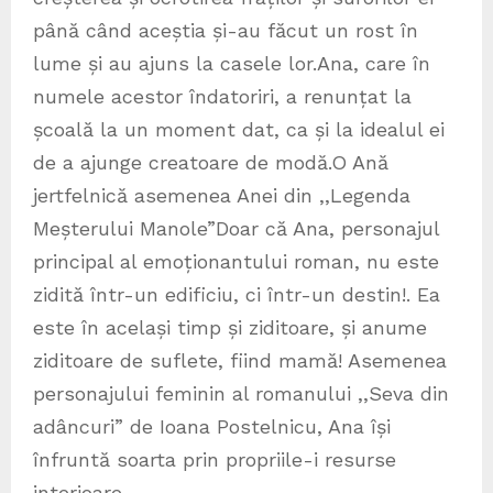
până când aceștia și-au făcut un rost în
lume și au ajuns la casele lor.Ana, care în
numele acestor îndatoriri, a renunțat la
școală la un moment dat, ca și la idealul ei
de a ajunge creatoare de modă.O Ană
jertfelnică asemenea Anei din ,,Legenda
Meșterului Manole”Doar că Ana, personajul
principal al emoționantului roman, nu este
zidită într-un edificiu, ci într-un destin!. Ea
este în același timp și ziditoare, și anume
ziditoare de suflete, fiind mamă! Asemenea
personajului feminin al romanului ,,Seva din
adâncuri” de Ioana Postelnicu, Ana își
înfruntă soarta prin propriile-i resurse
interioare.