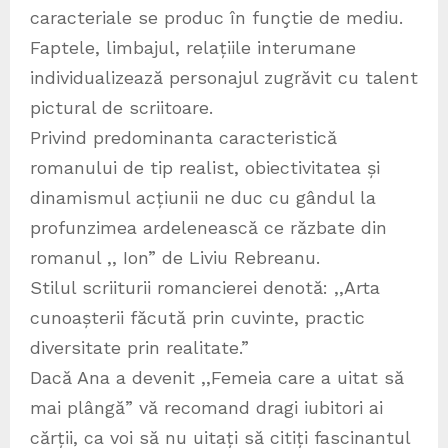
caracteriale se produc în funçtie de mediu.
Faptele, limbajul, relațiile interumane
individualizează personajul zugrăvit cu talent
pictural de scriitoare.
Privind predominanta caracteristică
romanului de tip realist, obiectivitatea și
dinamismul acțiunii ne duc cu gândul la
profunzimea ardelenească ce răzbate din
romanul ,, Ion” de Liviu Rebreanu.
Stilul scriiturii romancierei denotă: ,,Arta
cunoașterii făcută prin cuvinte, practic
diversitate prin realitate.”
Dacă Ana a devenit ,,Femeia care a uitat să
mai plângă” vă recomand dragi iubitori ai
cărții, ca voi să nu uitați să citiți fascinantul