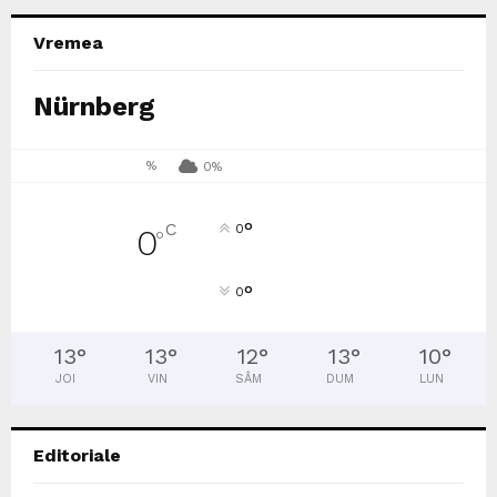
Vremea
Nürnberg
%
0%
°
C
0
0
°
°
0
13
°
13
°
12
°
13
°
10
°
JOI
VIN
SÂM
DUM
LUN
Editoriale