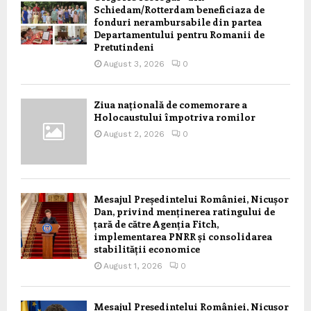
Schiedam/Rotterdam beneficiaza de
fonduri nerambursabile din partea
Departamentului pentru Romanii de
Pretutindeni
August 3, 2026
0
Ziua națională de comemorare a
Holocaustului împotriva romilor
August 2, 2026
0
Mesajul Președintelui României, Nicușor
Dan, privind menținerea ratingului de
țară de către Agenția Fitch,
implementarea PNRR și consolidarea
stabilității economice
August 1, 2026
0
Mesajul Președintelui României, Nicușor