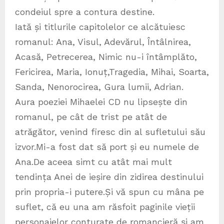
condeiul spre a contura destine.
Iată și titlurile capitolelor ce alcătuiesc
romanul: Ana, Visul, Adevărul, Întâlnirea,
Acasă, Petrecerea, Nimic nu-i întâmplăto,
Fericirea, Maria, Ionuț,Tragedia, Mihai, Soarta,
Sanda, Nenorocirea, Gura lumii, Adrian.
Aura poeziei Mihaelei CD nu lipsește din
romanul, pe cât de trist pe atât de
atrăgător, venind firesc din al sufletului său
izvor.Mi-a fost dat să port și eu numele de
Ana.De aceea simt cu atât mai mult
tendința Anei de ieșire din zidirea destinului
prin propria-i putere.Și vă spun cu mâna pe
suflet, că eu una am răsfoit paginile vieții
personajelor conturate de romancieră și am