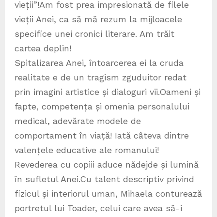
vieții”!Am fost prea impresionată de filele
vieții Anei, ca să mă rezum la mijloacele
specifice unei cronici literare. Am trăit
cartea deplin!
Spitalizarea Anei, întoarcerea ei la cruda
realitate e de un tragism zguduitor redat
prin imagini artistice și dialoguri vii.Oameni și
fapte, competența și omenia personalului
medical, adevărate modele de
comportament în viață! Iată câteva dintre
valențele educative ale romanului!
Revederea cu copiii aduce nădejde și lumină
în sufletul Anei.Cu talent descriptiv privind
fizicul și interiorul uman, Mihaela conturează
portretul lui Toader, celui care avea să-i