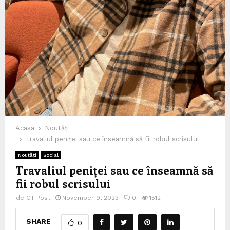
Acasa
Noutăți
Travaliul peniței sau ce înseamnă să fii robul scrisului
Noutăți
Social
Travaliul peniței sau ce înseamnă să
fii robul scrisului
de
GT Post
November 9, 2023
0
1512
SHARE
0