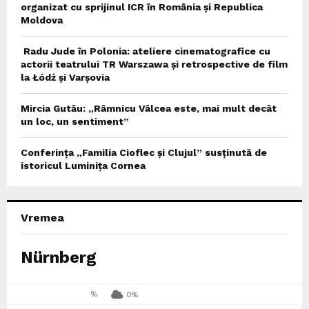
organizat cu sprijinul ICR în România și Republica
Moldova
Radu Jude în Polonia: ateliere cinematografice cu
actorii teatrului TR Warszawa și retrospective de film
la Łódź și Varșovia
Mircia Gutău: „Râmnicu Vâlcea este, mai mult decât
un loc, un sentiment”
Conferința „Familia Cioflec și Clujul” susținută de
istoricul Luminița Cornea
Vremea
Nürnberg
%
0%