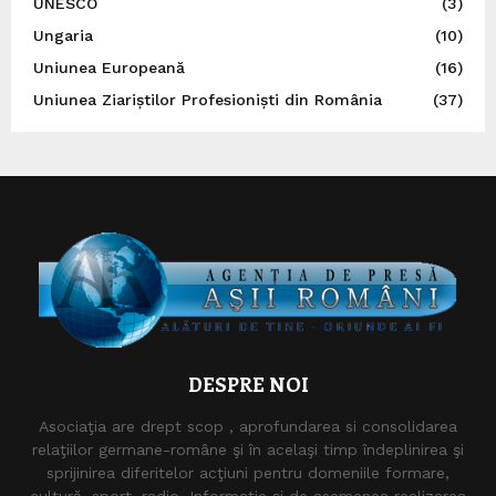
UNESCO
(3)
Ungaria
(10)
Uniunea Europeană
(16)
Uniunea Ziariștilor Profesioniști din România
(37)
DESPRE NOI
Asociaţia are drept scop , aprofundarea si consolidarea
relaţiilor germane-române şi în acelaşi timp îndeplinirea şi
sprijinirea diferitelor acţiuni pentru domeniile formare,