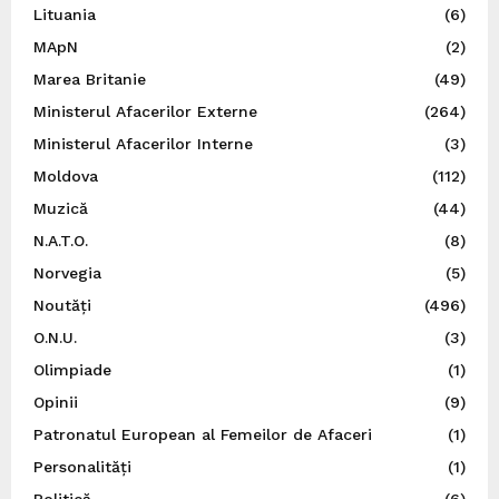
Lituania
(6)
MApN
(2)
Marea Britanie
(49)
Ministerul Afacerilor Externe
(264)
Ministerul Afacerilor Interne
(3)
Moldova
(112)
Muzică
(44)
N.A.T.O.
(8)
Norvegia
(5)
Noutăți
(496)
O.N.U.
(3)
Olimpiade
(1)
Opinii
(9)
Patronatul European al Femeilor de Afaceri
(1)
Personalități
(1)
Politică
(6)