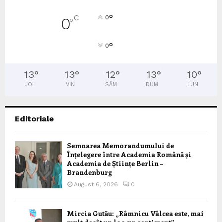
°
C
0
0
°
°
0
13
°
13
°
12
°
13
°
10
°
JOI
VIN
SÂM
DUM
LUN
Editoriale
Semnarea Memorandumului de
Înțelegere între Academia Română și
Academia de Științe Berlin –
Brandenburg
August 6, 2026
0
Mircia Gutău: „Râmnicu Vâlcea este, mai