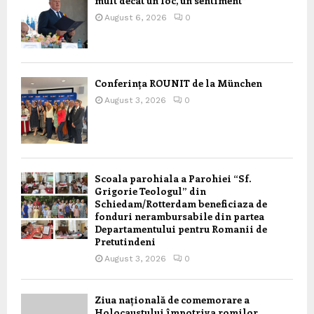
mult decât un loc, un sentiment”
August 6, 2026
0
Conferința ROUNIT de la München
August 3, 2026
0
Scoala parohiala a Parohiei “Sf.
Grigorie Teologul” din
Schiedam/Rotterdam beneficiaza de
fonduri nerambursabile din partea
Departamentului pentru Romanii de
Pretutindeni
August 3, 2026
0
Ziua națională de comemorare a
Holocaustului împotriva romilor