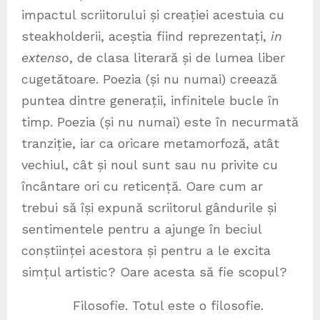
impactul scriitorului și creației acestuia cu
steakholderii, aceștia fiind reprezentați,
in
extenso
, de clasa literară și de lumea liber
cugetătoare. Poezia (și nu numai) creează
puntea dintre generații, infinitele bucle în
timp. Poezia (și nu numai) este în necurmată
tranziție, iar ca oricare metamorfoză, atât
vechiul, cât și noul sunt sau nu privite cu
încântare ori cu reticență. Oare cum ar
trebui să își expună scriitorul gândurile și
sentimentele pentru a ajunge în beciul
conștiinței acestora și pentru a le excita
simțul artistic? Oare acesta să fie scopul?
Filosofie. Totul este o filosofie.