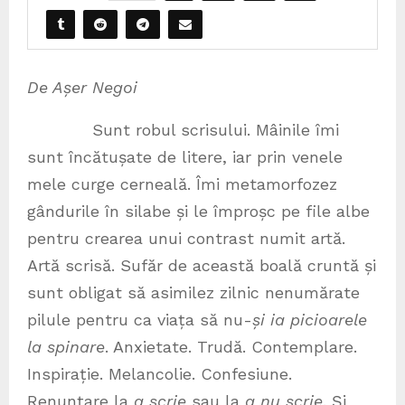
De Așer Negoi
Sunt robul scrisului. Mâinile îmi
sunt încătușate de litere, iar prin venele
mele curge cerneală. Îmi metamorfozez
gândurile în silabe și le împroșc pe file albe
pentru crearea unui contrast numit artă.
Artă scrisă. Sufăr de această boală cruntă și
sunt obligat să asimilez zilnic nenumărate
pilule pentru ca viața să nu-
și ia picioarele
la spinare
. Anxietate. Trudă. Contemplare.
Inspirație. Melancolie. Confesiune.
Renunțare la
a scrie
sau la
a nu scrie
. Și