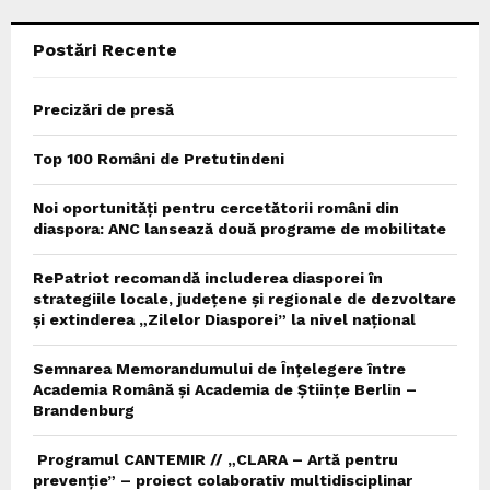
C
Postări Recente
H
Precizări de presă
Top 100 Români de Pretutindeni
Noi oportunități pentru cercetătorii români din
diaspora: ANC lansează două programe de mobilitate
RePatriot recomandă includerea diasporei în
strategiile locale, județene și regionale de dezvoltare
și extinderea „Zilelor Diasporei” la nivel național
Semnarea Memorandumului de Înțelegere între
Academia Română și Academia de Științe Berlin –
Brandenburg
Programul CANTEMIR // „CLARA – Artă pentru
prevenție” – proiect colaborativ multidisciplinar