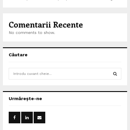
Comentarii Recente
No comments to show.
Căutare
S
e
a
S
r
c
E
Urmărește-ne
h
f
A
o
r
R
: