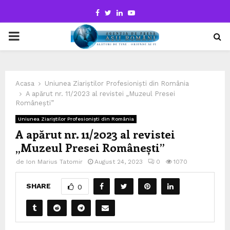
Facebook
Twitter
Linkedin
Youtube
PRIMARY
MENU
Acasa
Uniunea Ziariștilor Profesioniști din România
A apărut nr. 11/2023 al revistei „Muzeul Presei
Românești”
Uniunea Ziariștilor Profesioniști din România
A apărut nr. 11/2023 al revistei
„Muzeul Presei Românești”
de
Ion Marius Tatomir
August 24, 2023
0
1070
SHARE
0