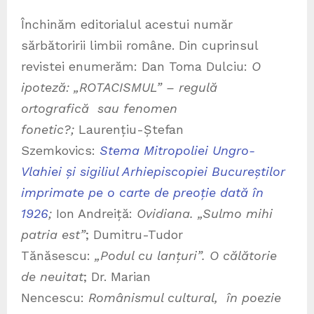
Închinăm editorialul acestui număr
sărbătoririi limbii române. Din cuprinsul
revistei enumerăm: Dan Toma Dulciu:
O
ipoteză: „ROTACISMUL” – regulă
ortografică sau fenomen
fonetic?;
Laurențiu-Ștefan
Szemkovics:
Stema Mitropoliei Ungro-
Vlahiei și sigiliul Arhiepiscopiei Bucureștilor
imprimate pe o carte de preoție dată în
1926
;
Ion Andreiță:
Ovidiana. „Sulmo mihi
patria est”
; Dumitru-Tudor
Tănăsescu:
„Podul cu lanțuri”. O călătorie
de neuitat
; Dr. Marian
Nencescu:
Românismul cultural, în poezie