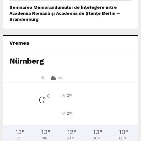
Semnarea Memorandumului de Înțelegere între
Academia Română și Academia de Științe Berlin –
Brandenburg
Vremea
Nürnberg
%
0%
°
C
0
0
°
°
0
13
°
13
°
12
°
13
°
10
°
JOI
VIN
SÂM
DUM
LUN