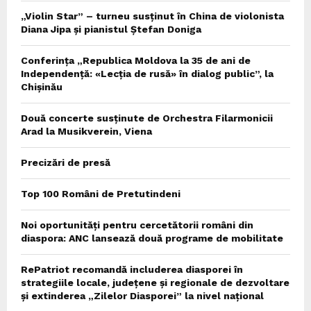
„Violin Star” – turneu susținut în China de violonista
Diana Jipa și pianistul Ștefan Doniga
Conferința „Republica Moldova la 35 de ani de
Independență: «Lecția de rusă» în dialog public”, la
Chișinău
Două concerte susținute de Orchestra Filarmonicii
Arad la Musikverein, Viena
Precizări de presă
Top 100 Români de Pretutindeni
Noi oportunități pentru cercetătorii români din
diaspora: ANC lansează două programe de mobilitate
RePatriot recomandă includerea diasporei în
strategiile locale, județene și regionale de dezvoltare
și extinderea „Zilelor Diasporei” la nivel național