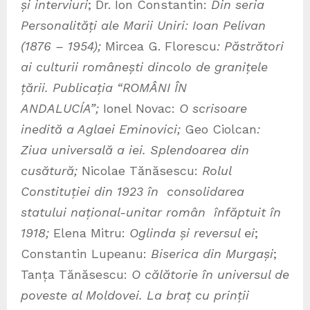
și interviuri
; Dr. Ion Constantin:
Din seria
Personalități ale Marii Uniri: Ioan Pelivan
(1876 – 1954);
Mircea G. Florescu
: Păstrători
ai culturii românești dincolo de granițele
țării. Publicația
“ROMÂNI ÎN
ANDALUCÍA”
;
Ionel Novac:
O scrisoare
inedită a Aglaei Eminovici;
Geo Ciolcan
:
Ziua universală a iei. Splendoarea din
cusătură;
Nicolae Tănăsescu:
Rolul
Constituției din 1923 în consolidarea
statului național-unitar român înfăptuit în
1918;
Elena Mitru:
Oglinda și reversul ei
;
Constantin Lupeanu:
Biserica din Murgași
;
Tanța Tănăsescu:
O călătorie în universul de
poveste al Moldovei. La braț cu prinții