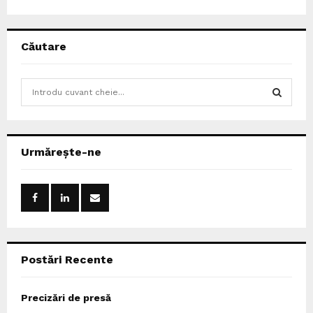
Căutare
S
e
a
S
r
c
E
Urmărește-ne
h
f
A
o
r
R
:
C
Postări Recente
H
Precizări de presă