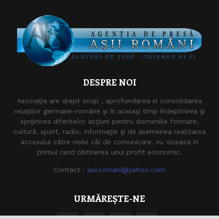
DESPRE NOI
Asociaţia are drept scop , aprofundarea si consolidarea
relaţiilor germane-române şi în acelaşi timp îndeplinirea şi
sprijinirea diferitelor acţiuni pentru domeniile formare,
cultură, sport, radio, Informaţie şi de asemenea realizarea
accesului către noile căi de comunicare. nu vizeaza in
primul rand obtinerea unui profit economic.
Contact :
asii.romani@yahoo.com
URMĂREȘTE-NE