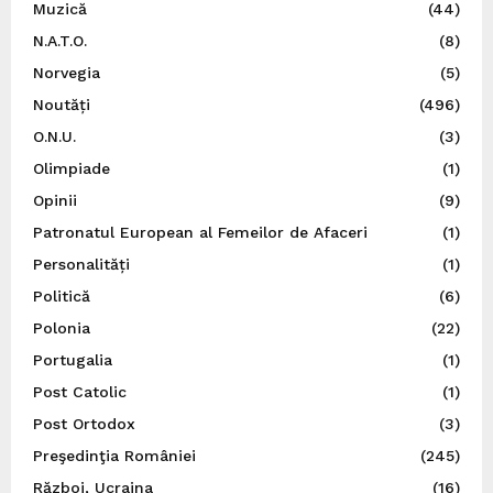
Muzică
(44)
N.A.T.O.
(8)
Norvegia
(5)
Noutăți
(496)
O.N.U.
(3)
Olimpiade
(1)
Opinii
(9)
Patronatul European al Femeilor de Afaceri
(1)
Personalități
(1)
Politică
(6)
Polonia
(22)
Portugalia
(1)
Post Catolic
(1)
Post Ortodox
(3)
Preşedinţia României
(245)
Război, Ucraina
(16)