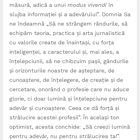
măsură, adică a unui
modus vivendi
în
slujba informației și a adevărului”. Domnia Sa
ne îndeamnă „Să ne strângem rândurile, să
echipăm teoria, practica și arta jurnalistică
cu valorile create de înaintași, cu forța
inteligenței, a caracterului și, mai ales, a
înțelepciunii, să ne chibzuim pașii, gândurile
și orizonturile noastre de așteptare, de
cunoaștere, de înțelegere, de creație și de
cercetare, onorând o profesie care nu aduce
glorie, ci doar lumină și înțelepciune pentru
adevăr și cunoaștere. Ceea ce dă forță și
strălucire acestei profesii”. În același ton
optimist, acesta conchide: „Să creezi lumină
pentru adevăr, nu pentru strălucirea ta!”.