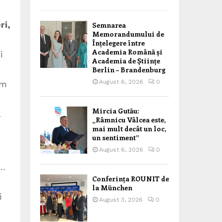
ri,
Semnarea
Memorandumului de
Înțelegere între
Academia Română și
i
Academia de Științe
Berlin – Brandenburg
August 6, 2026
0
am
Mircia Gutău:
l
„Râmnicu Vâlcea este,
mai mult decât un loc,
un sentiment”
August 6, 2026
0
o…
Conferința ROUNIT de
la München
i
August 3, 2026
0