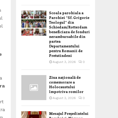
n
Scoala parohiala a
Parohiei “Sf. Grigorie
ul
Teologul” din
el
Schiedam/Rotterdam
beneficiaza de fonduri
nerambursabile din
partea
Departamentului
pentru Romanii de
e
Pretutindeni
August 3, 2026
0
Ziua națională de
a
comemorare a
ra
Holocaustului
împotriva romilor
August 2, 2026
0
rt
tra
Mesajul Președintelui
am