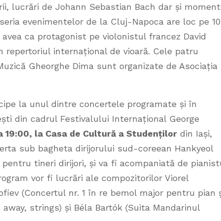
rii, lucrări de Johann Sebastian Bach dar și momen
 seria evenimentelor de la Cluj-Napoca are loc pe 10
a avea ca protagonist pe violonistul francez David
n repertoriul internațional de vioară. Cele patru
Muzică Gheorghe Dima sunt organizate de Asociația
cipe la unul dintre concertele programate și în
ti din cadrul Festivalului Internațional George
a 19:00, la Casa de Cultură a Studenților
din Iași,
erta sub bagheta dirijorului sud-coreean Hankyeol
entru tineri dirijori, și va fi acompaniată de pianist
program vor fi lucrări ale compozitorilor Viorel
fiev (Concertul nr. 1 în re bemol major pentru pian ș
 away, strings) și Béla Bartók (Suita Mandarinul