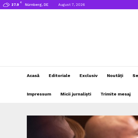
C
Nürnberg, DE
August 7, 2026
27.9
Acasă
Editoriale
Exclusiv
Noutăți
Se
Impressum
Micii jurnaliști
Trimite mesaj