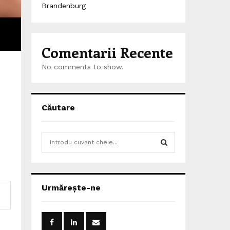
Brandenburg
Comentarii Recente
No comments to show.
Căutare
l
S
e
a
S
r
c
E
Urmărește-ne
h
f
A
o
r
R