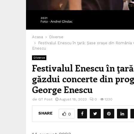
Acasa
Diverse
Festivalul Enescu în ţară: Șase orașe din România 
Enescu
Diverse
Festivalul Enescu în ţar
găzdui concerte din prog
George Enescu
de
GT Post
August 18, 2023
0
1230
SHARE
0