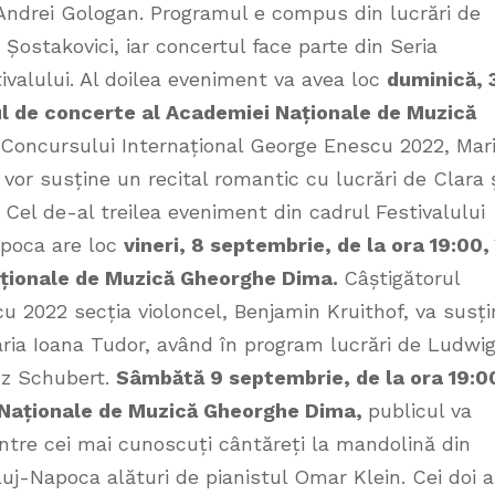
 Andrei Gologan. Programul e compus din lucrări de
 Șostakovici, iar concertul face parte din Seria
ivalului. Al doilea eveniment va avea loc
duminică, 
ul de concerte al Academiei Naționale de Muzică
e Concursului Internațional George Enescu 2022, Mar
 vor susține un recital romantic cu lucrări de Clara 
l de-al treilea eveniment din cadrul Festivalului
apoca are loc
vineri, 8 septembrie, de la ora 19:00, 
aționale de Muzică Gheorghe Dima.
Câștigătorul
u 2022 secția violoncel, Benjamin Kruithof, va susți
aria Ioana Tudor, având în program lucrări de Ludwi
nz Schubert.
Sâmbătă 9 septembrie, de la ora 19:0
i Naționale de Muzică Gheorghe Dima,
publicul va
intre cei mai cunoscuți cântăreți la mandolină din
 Cluj-Napoca alături de pianistul Omar Klein. Cei doi 