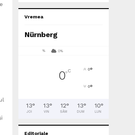
te
Vremea
Nürnberg
%
0%
°
0
C
0
°
°
0
ul
13
°
13
°
12
°
13
°
10
°
JOI
VIN
SÂM
DUM
LUN
i
Editoriale