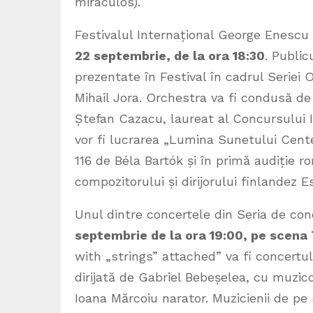
miraculos).
Festivalul Internațional George Enescu 
22 septembrie, de la ora 18:30
. Public
prezentate în Festival în cadrul Seriei 
Mihail Jora. Orchestra va fi condusă de d
Ștefan Cazacu, laureat al Concursului I
vor fi lucrarea „Lumina Sunetului Cent
116 de Béla Bartók și în primă audiție 
compozitorului și dirijorului finlandez
Unul dintre concertele din Seria de conc
septembrie de la ora 19:00, pe scena
with „strings” attached” va fi concertu
dirijată de Gabriel Bebeșelea, cu muzico
Ioana Mărcoiu narator. Muzicienii de pe 