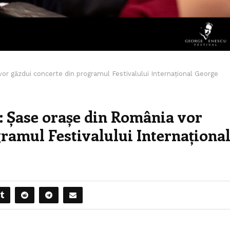
vor găzdui concerte din programul Festivalului Internațional George
ă: Șase orașe din România vor
ramul Festivalului Internaționa