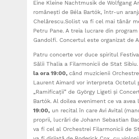
Eine Kleine Nachtmusik de Wolfgang A
românești de Béla Bartók, într-un aranj
Chelărescu.Solist va fi cel mai tânăr 
Petru Pane. A treia lucrare din program 
Gandolfi. Concertul este organizat de 
Patru concerte vor duce spiritul Festiv
Sălii Thalia a Filarmonicii de Stat Sibiu
la ora 19:00,
când muzicienii Orchestrei
Laurent Aimard vor interpreta Octetul 
„Ramificații” de György Ligeti și Concer
Bartók. Al doilea eveniment ce va avea 
19:00,
un recital în care Avi Avital (man
proprii, lucrări de Johann Sebastian B
va fi cel al Orchestrei Filarmonicii de S
va fi dirijată de Roderick Cox, cu violon