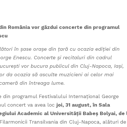
 din România vor găzdui concerte din programul
scu
lători în șase orașe din țară cu ocazia ediției din
eorge Enescu. Concerte și recitaluri din cadrul
București vor bucura publicul din Cluj-Napoca, Iași,
vor da ocazia să asculte muzicieni ai celor mai
 cameră din întreaga lume.
re din programul Festivalului Internațional George
mul concert va avea loc
joi, 31 august, în Sala
iului Academic al Universității Babeș Bolyai, de 
ilarmonicii Transilvania din Cluj-Napoca, alături de