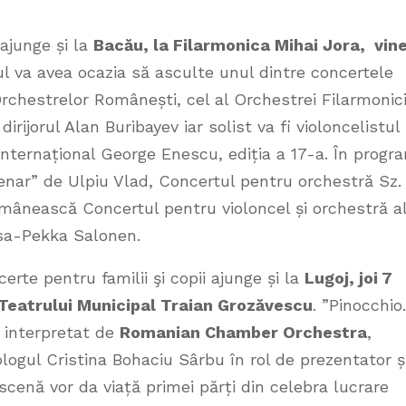
ajunge și la
Bacău, la Filarmonica Mihai Jora, vine
ul va avea ocazia să asculte unul dintre concertele
Orchestrelor Românești, cel al Orchestrei Filarmonici
irijorul Alan Buribayev iar solist va fi violoncelistul
nternațional George Enescu, ediția a 17-a. În progr
enar” de Ulpiu Vlad, Concertul pentru orchestră Sz.
românească Concertul pentru violoncel și orchestră a
 Esa-Pekka Salonen.
erte pentru familii şi copii ajunge și la
Lugoj, joi 7
 Teatrului Municipal Traian Grozăvescu
. ”Pinocchi
l interpretat de
Romanian Chamber Orchestra
,
logul Cristina Bohaciu Sârbu în rol de prezentator ș
scenă vor da viață primei părți din celebra lucrare