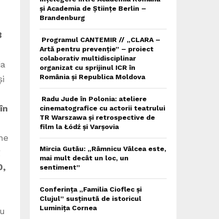
și Academia de Științe Berlin –
Brandenburg
3
Programul CANTEMIR // „CLARA –
Artă pentru prevenție” – proiect
colaborativ multidisciplinar
ia
organizat cu sprijinul ICR în
România și Republica Moldova
și
Radu Jude în Polonia: ateliere
în
cinematografice cu actorii teatrului
TR Warszawa și retrospective de
film la Łódź și Varșovia
ne
Mircia Gutău: „Râmnicu Vâlcea este,
g
mai mult decât un loc, un
0,
sentiment”
Conferința „Familia Cioflec și
Clujul” susținută de istoricul
Luminița Cornea
au