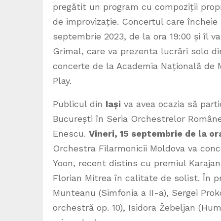
pregătit un program cu compoziții prop
de improvizație. Concertul care încheie
septembrie 2023, de la ora 19:00 și îl v
Grimal, care va prezenta lucrări solo di
concerte de la Academia Națională de 
Play.
Publicul din
Iași
va avea ocazia să parti
București în Seria Orchestrelor Româneș
Enescu.
Vineri, 15 septembrie de la or
Orchestra Filarmonicii Moldova va conc
Yoon, recent distins cu premiul Karajan p
Florian Mitrea în calitate de solist. În 
Munteanu (Simfonia a II-a), Sergei Proko
orchestră op. 10), Isidora Žebeljan (Hum