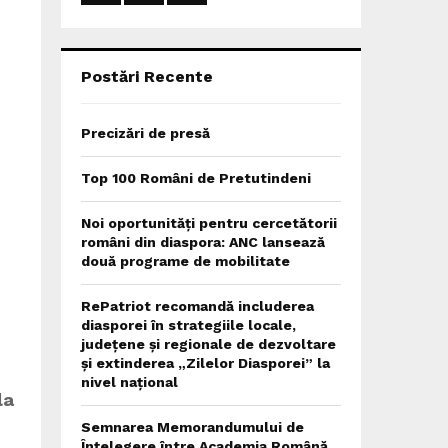
:
C
H
Postări Recente
Precizări de presă
Top 100 Români de Pretutindeni
Noi oportunități pentru cercetătorii
români din diaspora: ANC lansează
două programe de mobilitate
RePatriot recomandă includerea
diasporei în strategiile locale,
județene și regionale de dezvoltare
și extinderea „Zilelor Diasporei” la
nivel național
la
Semnarea Memorandumului de
Înțelegere între Academia Română