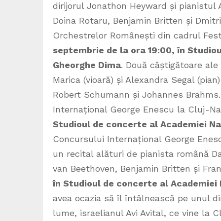
dirijorul Jonathon Heyward și pianistul
Doina Rotaru, Benjamin Britten și Dmitri
Orchestrelor Românești din cadrul Fest
septembrie de la ora 19:00, în Studio
Gheorghe Dima
. Două câștigătoare al
Marica (vioară) și Alexandra Segal (pian)
Robert Schumann și Johannes Brahms. Ce
Internațional George Enescu la Cluj-N
Studioul de concerte al Academiei N
Concursului Internațional George Enesc
un recital alături de pianista română D
van Beethoven, Benjamin Britten și Fra
în Studioul de concerte al Academie
avea ocazia să îl întâlnească pe unul d
lume, israelianul Avi Avital, ce vine la