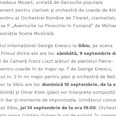
madeus Mozart, urmată de Dansurile populare
ament pentru clarinet și orchestră de coarde de Ali
membru al Orchestrei Române de Tineret, clarinetist
va fi „Aventurile lui Pinocchio în Funland” de Micha
Asociația Scena Muzicală.
alul Internațional George Enescu la
Sibiu
, pe scena
. Primul dintre ele are loc
sâmbătă, 9 septembrie d
 de Cameră Franz Liszt alături de pianistul Pierre-
pentru coarde în do major op. 7 de George Enescu,
tul nr. 3 în mi major pentru pian și orchestră de Bell
loc la Sibiu are loc
duminică 10 septembrie, de la o
dolină) și Omar Klein (pian) vor interpreta compoziții
ach dar și momente de improvizație. Următorul conce
tat Sibiu,
joi 14 septembrie de la ora 19:00
. Orches
ista Ioana Cristina Goicea în rol de solistă. În progr