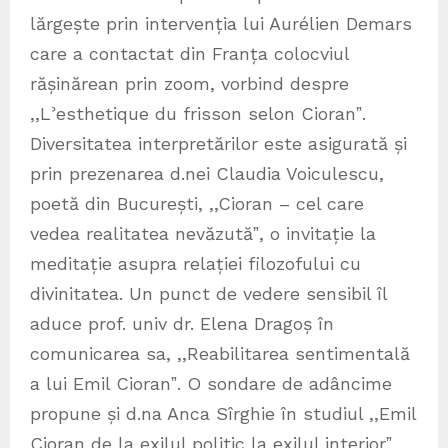
lărgește prin intervenția lui Aurélien Demars
care a contactat din Franța colocviul
rășinărean prin zoom, vorbind despre
,,Lʾesthetique du frisson selon Cioranˮ.
Diversitatea interpretărilor este asigurată și
prin prezenarea d.nei Claudia Voiculescu,
poetă din București, ,,Cioran – cel care
vedea realitatea nevăzutăˮ, o invitație la
meditație asupra relației filozofului cu
divinitatea. Un punct de vedere sensibil îl
aduce prof. univ dr. Elena Dragoș în
comunicarea sa, ,,Reabilitarea sentimentală
a lui Emil Cioranˮ. O sondare de adâncime
propune și d.na Anca Sîrghie în studiul ,,Emil
Cioran de la exilul politic la exilul interiorˮ,