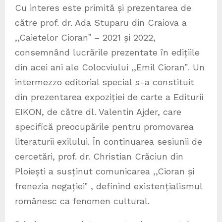
Cu interes este primită și prezentarea de
către prof. dr. Ada Stuparu din Craiova a
,,Caietelor Cioranˮ – 2021 și 2022,
consemnând lucrările prezentate în edițiile
din acei ani ale Colocviului ,,Emil Cioranˮ. Un
intermezzo editorial special s-a constituit
din prezentarea expoziției de carte a Editurii
EIKON, de către dl. Valentin Ajder, care
specifică preocupările pentru promovarea
literaturii exilului. În continuarea sesiunii de
cercetări, prof. dr. Christian Crăciun din
Ploiești a susținut comunicarea ,,Cioran și
frenezia negațieiˮ , definind existențialismul
românesc ca fenomen cultural.