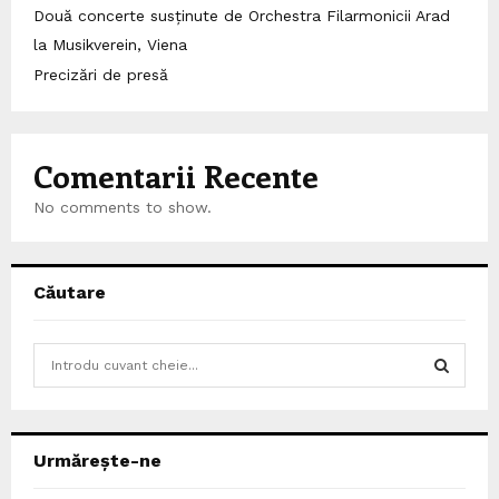
Două concerte susținute de Orchestra Filarmonicii Arad
la Musikverein, Viena
Precizări de presă
Comentarii Recente
No comments to show.
Căutare
S
e
a
S
r
c
E
Urmărește-ne
h
f
A