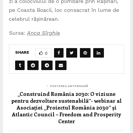
zi a colocviului de o plimbare prin Rășinari,
pe Coasta Boacii, loc consacrat în lume de
celebrul rășinărean.
Sursa:
Anca Sîrghie
SHARE
0
POSTAREA ANTERIOARĂ
„Construind România 2030: O viziune
pentru dezvoltare sustenabilă”- webinar al
Asociației „Proiectul România 2030” și
Atlantic Council – Freedom and Prosperity
Center