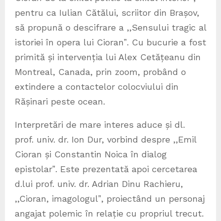
pentru ca Iulian Cătălui, scriitor din Brașov,
să propună o descifrare a ,,Sensului tragic al
istoriei în opera lui Cioranˮ. Cu bucurie a fost
primită și intervenția lui Alex Cetățeanu din
Montreal, Canada, prin zoom, probând o
extindere a contactelor colocviului din
Rășinari peste ocean.
Interpretări de mare interes aduce și dl.
prof. univ. dr. Ion Dur, vorbind despre ,,Emil
Cioran și Constantin Noica în dialog
epistolarˮ. Este prezentată apoi cercetarea
d.lui prof. univ. dr. Adrian Dinu Rachieru,
,,Cioran, imagologulˮ, proiectând un personaj
angajat polemic în relație cu propriul trecut.