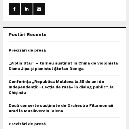
o
r
R
:
C
Postări Recente
H
Precizări de presă
„Violin Star” – turneu susținut în China de violonista
Diana Jipa și pianistul Ștefan Doniga
Conferința „Republica Moldova la 35 de ani de
Independență: «Lecția de rusă» în dialog public”, la
Chișinău
Două concerte susținute de Orchestra Filarmonicii
Arad la Musikverein, Viena
Precizări de presă