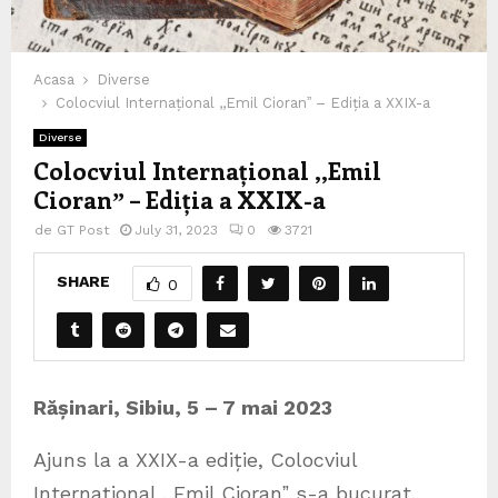
Acasa
Diverse
Colocviul Internațional ,,Emil Cioranˮ – Ediția a XXIX-a
Diverse
Colocviul Internațional ,,Emil
Cioranˮ – Ediția a XXIX-a
de
GT Post
July 31, 2023
0
3721
SHARE
0
Rășinari, Sibiu, 5 – 7 mai 2023
Ajuns la a XXIX-a ediție, Colocviul
Internațional ,,Emil Cioranˮ s-a bucurat,