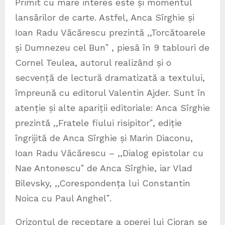
Primit cu mare interes este și momentul
lansărilor de carte. Astfel, Anca Sîrghie și
Ioan Radu Văcărescu prezintă ,,Torcătoarele
și Dumnezeu cel Bunˮ , piesă în 9 tablouri de
Cornel Teulea, autorul realizând și o
secvență de lectură dramatizată a textului,
împreună cu editorul Valentin Ajder. Sunt în
atenție și alte apariții editoriale: Anca Sîrghie
prezintă ,,Fratele fiului risipitorˮ, ediție
îngrijită de Anca Sîrghie și Marin Diaconu,
Ioan Radu Văcărescu – ,,Dialog epistolar cu
Nae Antonescuˮ de Anca Sîrghie, iar Vlad
Bilevsky, ,,Corespondența lui Constantin
Noica cu Paul Anghelˮ.
Orizontul de receptare a operei lui Cioran se