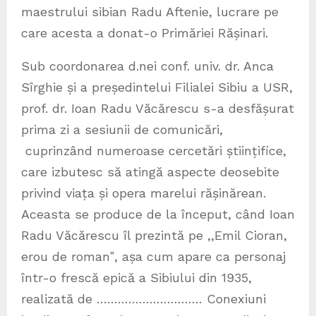
maestrului sibian Radu Aftenie, lucrare pe
care acesta a donat-o Primăriei Rășinari.
Sub coordonarea d.nei conf. univ. dr. Anca
Sîrghie și a președintelui Filialei Sibiu a USR,
prof. dr. Ioan Radu Văcărescu s-a desfășurat
prima zi a sesiunii de comunicări,
cuprinzând numeroase cercetări științifice,
care izbutesc să atingă aspecte deosebite
privind viața și opera marelui rășinărean.
Aceasta se produce de la început, când Ioan
Radu Văcărescu îl prezintă pe ,,Emil Cioran,
erou de romanˮ, așa cum apare ca personaj
într-o frescă epică a Sibiului din 1935,
realizată de ………………………… Conexiuni