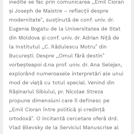
inedite se fac prin comunicarea ,,Emil Cioran
și Joseph de Maistre – reflecții despre
modernitateˮ, susținută de conf. univ. dr.
Eugenia Bogatu de la Universitatea de Stat
din Moldova și conf. univ. dr. Adrian Niță de
la Institutul ,,C. Rădulescu Motruˮ din
București. Despre ,,Omul fără destinˮ
vorbeșteapoi d.na prof. univ. dr. Ana Selejan,
explorând numeroasele interpretări ale unui
mod de viață cu totul special. Venind din
Rășinariul Sibiului, pr. Nicolae Streza
propune dimensiuni care îl definesc pe
,,Emil Cioran între politică și credință
ortodoxăˮ. O incitantă cercetare oferă drd.
Vlad Bilevsky de la Serviciul Manuscrise al