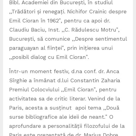
Bibl. Academiei din București, în studiul
,,Trădători și renegați. Nichifor Crainic despre
Emil Cioran în 1962ˮ, pentru ca apoi dr.
Claudiu Baciu, Inst. ,,C. Rădulescu Motruˮ,
București, să comunice ,,Despre sentimentul
paraguayan al ființeiˮ, prin inițierea unui
,,posibil dialog cu Emil Cioranˮ.
Într-un moment festiv, d.na conf. dr. Anca
Sîrghie a înmânat d.lui Constantin Zaharia
Premiul Colocviului ,,Emil Cioranˮ, pentru
activitatea sa de critic literar. Venind de la
Paris, acesta a susținut apoi tema ,,Două
surse bibliografice ale ideii de neant.ˮ O
aprofundare a personalității filozofului de la
Paris este prezentată de dr. Marius Dobre,