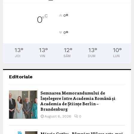
°
C
0
0
°
°
0
13
°
13
°
12
°
13
°
10
°
JOI
VIN
SÂM
DUM
LUN
Editoriale
Semnarea Memorandumului de
Înțelegere între Academia Română și
Academia de Științe Berlin –
Brandenburg
August 6, 2026
0
Mircia Gutău: „Râmnicu Vâlcea este, mai