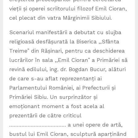
vieții și operei scriitorului filozof Emil Cioran,
cel plecat din vatra Mărginimii Sibiului.
Scenariul manifestării a debutat cu slujba
religioasă desfășurată la Biserica ,,Sfânta
Treimeˮ din Rășinari, pentru ca deschiderea
lucrărilor în sala ,,Emil Cioranˮ a Primăriei să
revină edilului, ing. dr. Bogdan Bucur, alături
de care s-au aflat reprezentanți ai
Parlamentului României, ai Prefecturii și
Primăriei Sibiu. Un surprinzător și
emoționant moment a fost acela al
prezentării de către criticul
………………………………. a unei opere de artă,
bustul lui Emil Cioran, sculptură aparținând