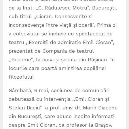
de la Inst. ,,C. Rădulescu Motruˮ, București,
sub titlul ,,Cioran. Consecvențe și
inconsecvențe între viață și operăˮ. Prima zi
a colocviului se încheie cu spectacolul de
teatru ,,Exerciții de admirație Emil Cioranˮ,
prezentat de Compania de teatrul
,,Becomeˮ, la casa și școala din Rășinari, în
locurile care poartă amintirea copilăriei
filozofului.
Sâmbătă, 6 mai, sesiunea de comunicări
debutează cu intervenția ,,Emil Cioran și
Ștefan Baciuˮ a prof. univ. dr. Marin Diaconu
din București, care aduce inedite informații
despre Emil Cioran, ca profesor la Brașov.