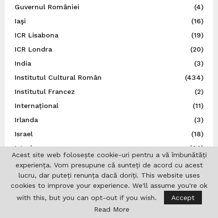
Guvernul României
(4)
Iaşi
(16)
ICR Lisabona
(19)
ICR Londra
(20)
India
(3)
Institutul Cultural Român
(434)
Institutul Francez
(2)
Internațional
(11)
Irlanda
(3)
Israel
(18)
Istorie
(44)
Acest site web folosește cookie-uri pentru a vă îmbunătăți
Italia
(79)
experiența. Vom presupune că sunteți de acord cu acest
lucru, dar puteți renunța dacă doriți. This website uses
Japonia
(14)
cookies to improve your experience. We'll assume you're ok
Jurnalistică
(7)
with this, but you can opt-out if you wish.
Accept
Liga Scriitorilor Români
(21)
Read More