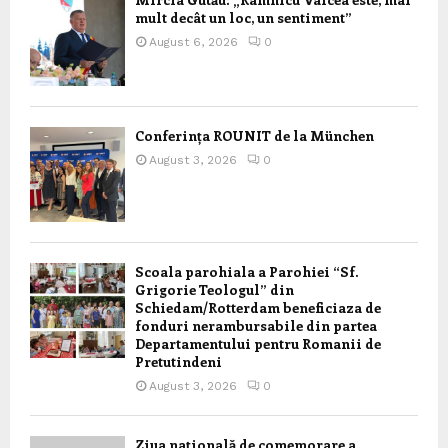
mult decât un loc, un sentiment”
August 6, 2026
0
Conferința ROUNIT de la München
August 3, 2026
0
Scoala parohiala a Parohiei “Sf.
Grigorie Teologul” din
Schiedam/Rotterdam beneficiaza de
fonduri nerambursabile din partea
Departamentului pentru Romanii de
Pretutindeni
August 3, 2026
0
Ziua națională de comemorare a