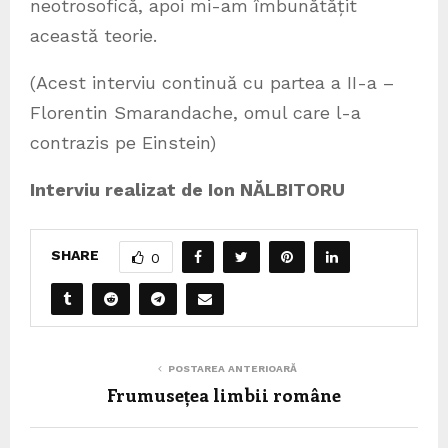
neotrosofică, apoi mi-am îmbunătățit
această teorie.
(Acest interviu continuă cu partea a II-a –
Florentin Smarandache, omul care l-a
contrazis pe Einstein)
Interviu realizat de Ion NĂLBITORU
SHARE
0
POSTAREA ANTERIOARĂ
Frumusețea limbii române