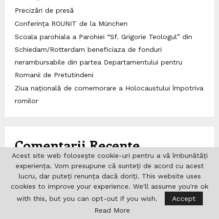
Precizări de presă
Conferința ROUNIT de la München
Scoala parohiala a Parohiei “Sf. Grigorie Teologul” din
Schiedam/Rotterdam beneficiaza de fonduri
nerambursabile din partea Departamentului pentru
Romanii de Pretutindeni
Ziua națională de comemorare a Holocaustului împotriva
romilor
Comentarii Recente
Acest site web folosește cookie-uri pentru a vă îmbunătăți
No comments to show.
experiența. Vom presupune că sunteți de acord cu acest
lucru, dar puteți renunța dacă doriți. This website uses
cookies to improve your experience. We'll assume you're ok
Căutare
with this, but you can opt-out if you wish.
Accept
Read More