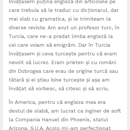
Învățasem puțină engleză din articolele pe
care trebuia să le traduc cu dicționarul, dar
mai slab cu gramatica, și le trimiteam la
diverse reviste. Am avut un profesor turc, în
Turcia, care ne-a predat limba engleză la
cei care voiam să emigrăm. Dar în Turcia
învățasem și ceva turcește pentru că eram
nevoit să lucrez. Eram prieten și cu români
din Dobrogea care erau de origine turcă sau
tătară și ei știau bine turcește și așa am
învățat să vorbesc, să citesc și să scriu.
În America, pentru că engleza mea era
destul de slabă, am lucrat ca inginer de soft
la Compania Hanuel din Phoenix, statul
Arizona, S.U.A. Acolo mi-am perfecționat