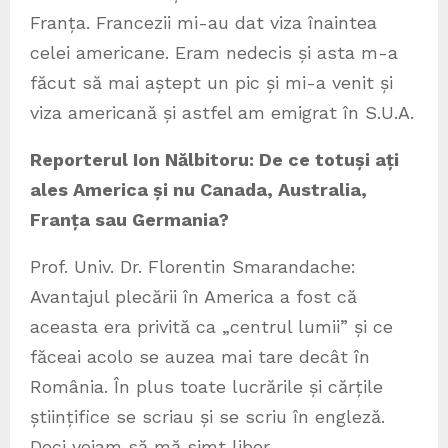
Franța. Francezii mi-au dat viza înaintea
celei americane. Eram nedecis și asta m-a
făcut să mai aștept un pic și mi-a venit și
viza americană și astfel am emigrat în S.U.A.
Reporterul Ion Nălbitoru: De ce totuși ați
ales America și nu Canada, Australia,
Franța sau Germania?
Prof. Univ. Dr. Florentin Smarandache:
Avantajul plecării în America a fost că
aceasta era privită ca „centrul lumii” și ce
făceai acolo se auzea mai tare decât în
România. În plus toate lucrările și cărțile
științifice se scriau și se scriu în engleză.
Deci voiam să mă simt liber.