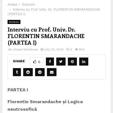
Acasa
Exclusiv
Interviu cu Prof. Univ. Dr. FLORENTIN SMARANDACHE
(PARTEA I)
Exclusiv
Interviu cu Prof. Univ. Dr.
FLORENTIN SMARANDACHE
(PARTEA I)
de
Liliana Moldovan
July 23, 2023
0
1813
SHARE
0
PARTEA I
Florentin Smarandache și Logica
neutrosofică