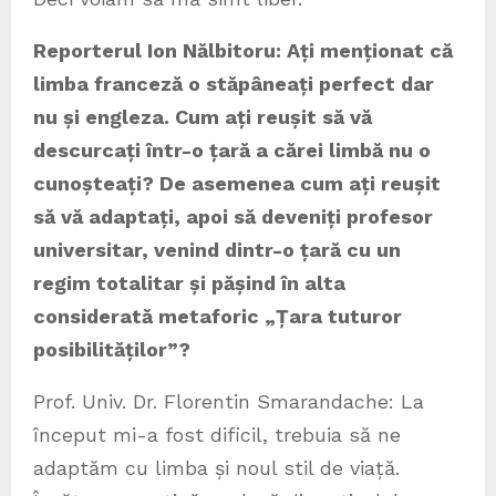
Reporterul Ion Nălbitoru: Ați menționat că
limba franceză o stăpâneați perfect dar
nu și engleza. Cum ați reușit să vă
descurcați într-o țară a cărei limbă nu o
cunoșteați? De asemenea cum ați reușit
să vă adaptați, apoi să deveniți profesor
universitar, venind dintr-o țară cu un
regim totalitar și pășind în alta
considerată metaforic „Țara tuturor
posibilităților”?
Prof. Univ. Dr. Florentin Smarandache: La
început mi-a fost dificil, trebuia să ne
adaptăm cu limba și noul stil de viață.