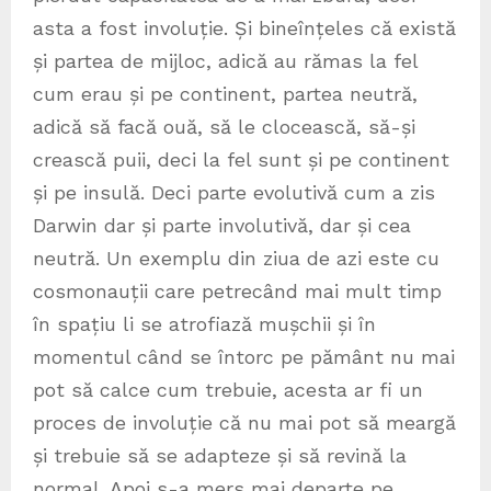
asta a fost involuție. Și bineînțeles că există
și partea de mijloc, adică au rămas la fel
cum erau și pe continent, partea neutră,
adică să facă ouă, să le clocească, să-și
crească puii, deci la fel sunt și pe continent
și pe insulă. Deci parte evolutivă cum a zis
Darwin dar și parte involutivă, dar și cea
neutră. Un exemplu din ziua de azi este cu
cosmonauții care petrecând mai mult timp
în spațiu li se atrofiază mușchii și în
momentul când se întorc pe pământ nu mai
pot să calce cum trebuie, acesta ar fi un
proces de involuție că nu mai pot să meargă
și trebuie să se adapteze și să revină la
normal. Apoi s-a mers mai departe pe