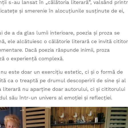
ții s-au lansat în „călătoria literară”, valsând print
catețe și smerenie în alocuțiunile susținute de ei, 
 de a da glas lumii interioare, poezia și proza se
 ele alcătuiesc o călătorie literară ce invită cititor
lementare. Dacă poezia răspunde inimii, proza
reează o experiență complexă.
 nu este doar un exercițiu estetic, ci și o formă de
ită ca o treaptă pe drumul descoperirii de sine și al
a literară nu aparține doar autorului, ci și cititorului
ul său într-un univers al emoției și reflecției.