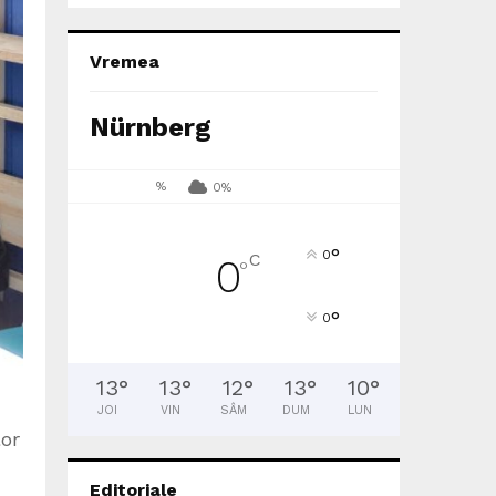
Vremea
Nürnberg
%
0%
°
0
C
0
°
°
0
13
°
13
°
12
°
13
°
10
°
JOI
VIN
SÂM
DUM
LUN
lor
Editoriale