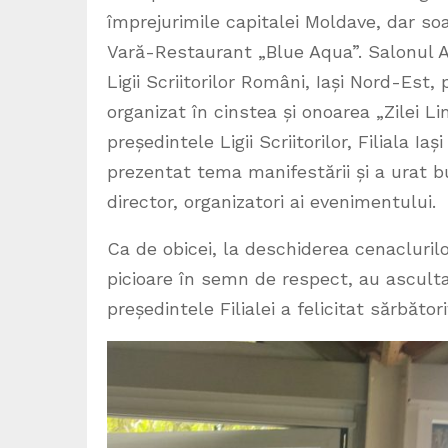
împrejurimile capitalei Moldave, dar so
Vară-Restaurant „Blue Aqua”. Salonul Alb
Ligii Scriitorilor Români, Iași Nord-Est
organizat în cinstea și onoarea „Zilei L
președintele Ligii Scriitorilor, Filiala Iaș
prezentat tema manifestării și a urat b
director, organizatori ai evenimentului.
Ca de obicei, la deschiderea cenaclurilor l
picioare în semn de respect, au ascultat
președintele Filialei a felicitat sărbători