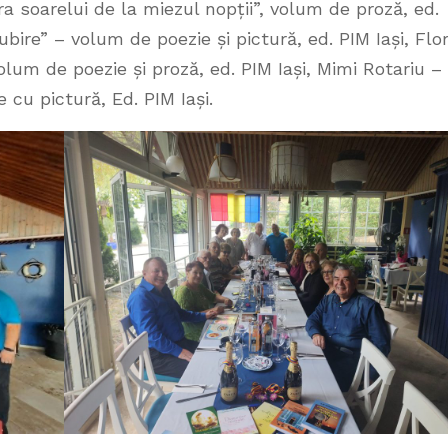
Țara soarelui de la miezul nopții”, volum de proză, ed.
bire” – volum de poezie și pictură, ed. PIM Iași, Flor
lum de poezie și proză, ed. PIM Iași, Mimi Rotariu –
cu pictură, Ed. PIM Iași.