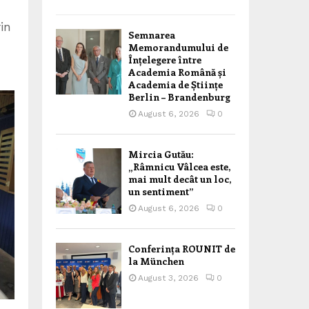
in
Semnarea
Memorandumului de
Înțelegere între
Academia Română și
Academia de Științe
Berlin – Brandenburg
August 6, 2026
0
Mircia Gutău:
„Râmnicu Vâlcea este,
mai mult decât un loc,
un sentiment”
August 6, 2026
0
Conferința ROUNIT de
la München
August 3, 2026
0