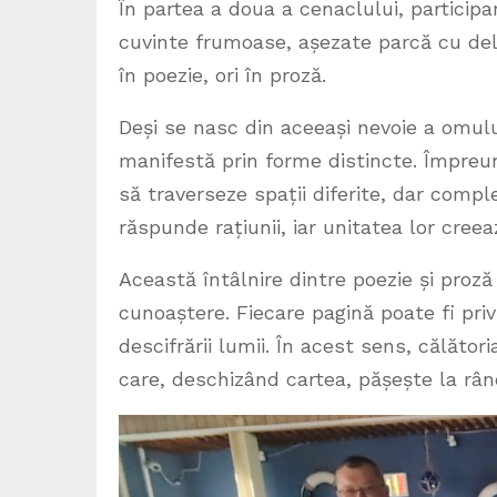
În partea a doua a cenaclului, participan
cuvinte frumoase, așezate parcă cu deli
în poezie, ori în proză.
Deși se nasc din aceeași nevoie a omului
manifestă prin forme distincte. Împreună,
să traverseze spații diferite, dar comp
răspunde rațiunii, iar unitatea lor c
Această întâlnire dintre poezie și proză
cunoaștere. Fiecare pagină poate fi priv
descifrării lumii. În acest sens, călători
care, deschizând cartea, pășește la rând