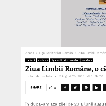
Acasa
Liga Scriitorilor Români
Ziua Limbii Române
Cultură
Exclusiv
Liga Scriitorilor Români
România
Ziua Limbii Române, o că
de
Ion Marius Tatomir
August 28, 2025
0
610
SHARE
0
În după-amiaza zilei de 23 a lunii augu