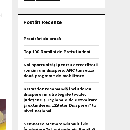
:
C
i
H
Postări Recente
Precizări de presă
Top 100 Români de Pretutindeni
Noi oportunități pentru cercetătorii
români din diaspora: ANC lansează
două programe de mobilitate
RePatriot recomandă includerea
diasporei în strategiile locale,
județene și regionale de dezvoltare
și extinderea „Zilelor Diasporei” la
nivel național
Semnarea Memorandumului de
Înțelegere între Academia Română