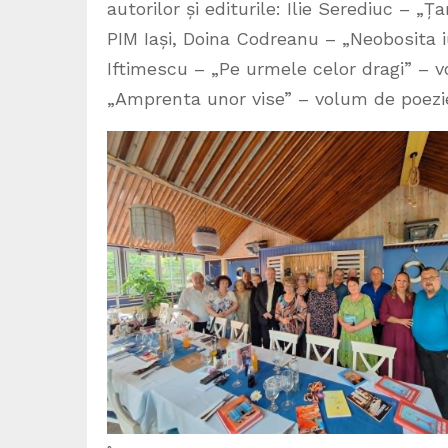
autorilor și editurile: Ilie Serediuc – „
PIM Iași, Doina Codreanu – „Neobosita iu
Iftimescu – „Pe urmele celor dragi” – vo
„Amprenta unor vise” – volum de poezie 