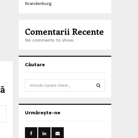
Brandenburg
Comentarii Recente
No comments to show.
Căutare
S
ză
e
a
S
r
c
E
Urmărește-ne
h
f
A
o
r
R