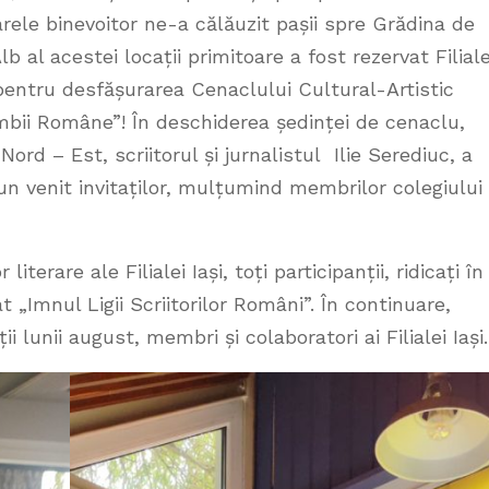
arele binevoitor ne-a călăuzit pașii spre Grădina de
 al acestei locații primitoare a fost rezervat Filiale
, pentru desfășurarea Cenaclului Cultural-Artistic
imbii Române”! În deschiderea ședinței de cenaclu,
i Nord – Est, scriitorul și jurnalistul Ilie Serediuc, a
un venit invitaților, mulțumind membrilor colegiului
iterare ale Filialei Iași, toți participanții, ridicați în
 „Imnul Ligii Scriitorilor Români”. În continuare,
ții lunii august, membri și colaboratori ai Filialei Iași.