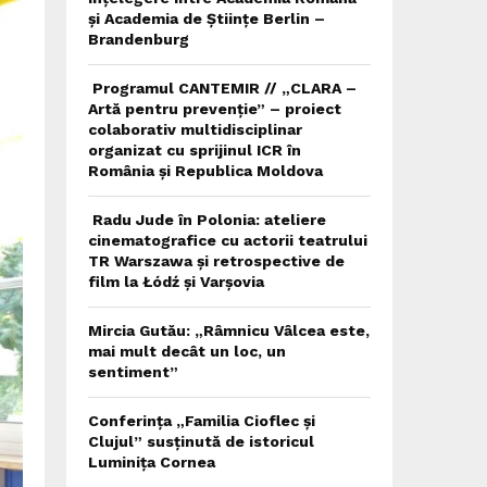
și Academia de Științe Berlin –
Brandenburg
Programul CANTEMIR // „CLARA –
Artă pentru prevenție” – proiect
colaborativ multidisciplinar
organizat cu sprijinul ICR în
România și Republica Moldova
Radu Jude în Polonia: ateliere
cinematografice cu actorii teatrului
TR Warszawa și retrospective de
film la Łódź și Varșovia
Mircia Gutău: „Râmnicu Vâlcea este,
mai mult decât un loc, un
sentiment”
Conferința „Familia Cioflec și
Clujul” susținută de istoricul
Luminița Cornea