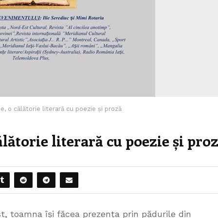
, o călătorie literară cu poezie și proză
lătorie literară cu poezie și pro
st, toamna își făcea prezența prin pădurile din