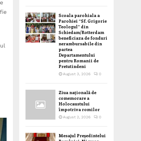
re
fie
Scoala parohiala a
Parohiei “Sf. Grigorie
Teologul” din
Schiedam/Rotterdam
beneficiaza de fonduri
nerambursabile din
ul
partea
Departamentului
pentru Romanii de
Pretutindeni
August 3, 2026
0
Ziua națională de
comemorare a
Holocaustului
împotriva romilor
August 2, 2026
0
Mesajul Președintelui