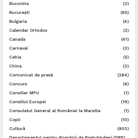
Bucovina
(3)
București
(65)
Bulgaria
(4)
Calendar Ortodox
(2)
Canada
(41)
Carnaval
(3)
Cehia
(5)
China
(3)
Comunicat de presă
(284)
Concurs
(8)
Consilier MPU
(1)
Consiliul Europei
(19)
Consulatul General al României la Marsilia
(1)
Copii
(10)
Cultură
(803)
Departamentul pentru Românii de Pretutindeni (DRP)