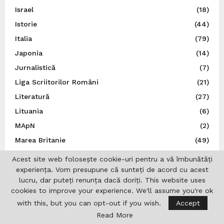
Israel
(18)
Istorie
(44)
Italia
(79)
Japonia
(14)
Jurnalistică
(7)
Liga Scriitorilor Români
(21)
Literatură
(27)
Lituania
(6)
MApN
(2)
Marea Britanie
(49)
Ministerul Afacerilor Externe
(263)
Acest site web folosește cookie-uri pentru a vă îmbunătăți
Ministerul Afacerilor Interne
(3)
experiența. Vom presupune că sunteți de acord cu acest
lucru, dar puteți renunța dacă doriți. This website uses
Moldova
(112)
cookies to improve your experience. We'll assume you're ok
Muzică
(44)
with this, but you can opt-out if you wish.
Accept
N.A.T.O.
(8)
Read More