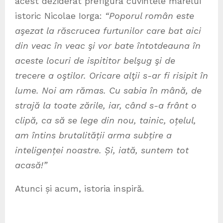
acest deziderat prefigura cuvintele marelui
istoric Nicolae Iorga:
“Poporul român este
aşezat la răscrucea furtunilor care bat aici
din veac în veac şi vor bate întotdeauna în
aceste locuri de ispititor belşug şi de
trecere a oştilor. Oricare alţii s-ar fi risipit în
lume. Noi am rămas. Cu sabia în mână, de
strajă la toate zările, iar, când s-a frânt o
clipă, ca să se lege din nou, tainic, oțelul,
am întins brutalității arma subțire a
inteligenței noastre. Și, iată, suntem tot
acasă!”
Atunci și acum, istoria inspiră.