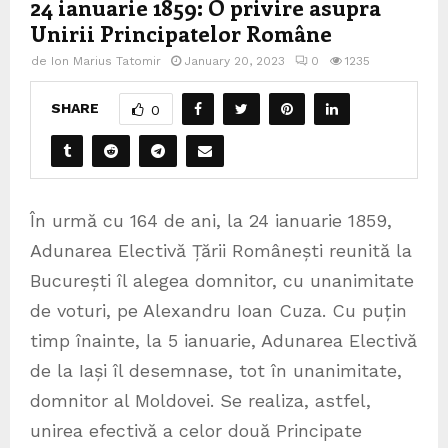
24 ianuarie 1859: O privire asupra
Unirii Principatelor Române
de
Ion Marius Tatomir
January 20, 2023
0
1235
SHARE
0
În urmă cu 164 de ani, la 24 ianuarie 1859,
Adunarea Electivă Țării Românești reunită la
București îl alegea domnitor, cu unanimitate
de voturi, pe Alexandru Ioan Cuza. Cu puțin
timp înainte, la 5 ianuarie, Adunarea Electivă
de la Iași îl desemnase, tot în unanimitate,
domnitor al Moldovei. Se realiza, astfel,
unirea efectivă a celor două Principate