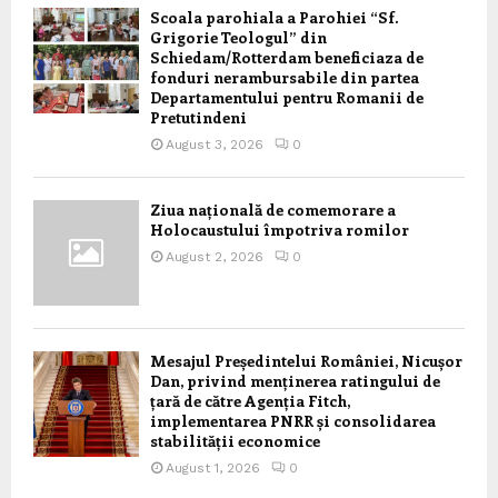
Scoala parohiala a Parohiei “Sf.
Grigorie Teologul” din
Schiedam/Rotterdam beneficiaza de
fonduri nerambursabile din partea
Departamentului pentru Romanii de
Pretutindeni
August 3, 2026
0
Ziua națională de comemorare a
Holocaustului împotriva romilor
August 2, 2026
0
Mesajul Președintelui României, Nicușor
Dan, privind menținerea ratingului de
țară de către Agenția Fitch,
implementarea PNRR și consolidarea
stabilității economice
August 1, 2026
0