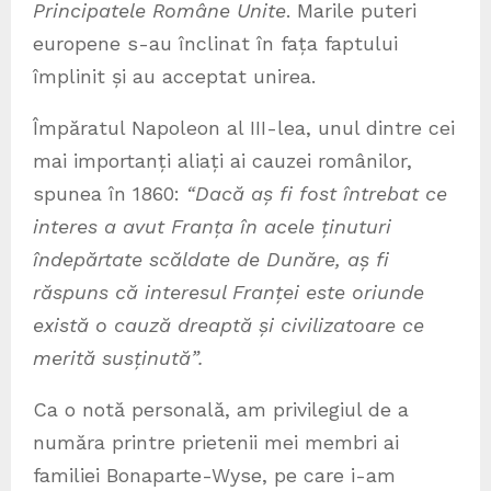
Principatele Române Unite
. Marile puteri
europene s-au înclinat în fața faptului
împlinit și au acceptat unirea.
Împăratul Napoleon al III-lea, unul dintre cei
mai importanți aliați ai cauzei românilor,
spunea în 1860:
“Dacă aș fi fost întrebat ce
interes a avut Franța în acele ținuturi
îndepărtate scăldate de Dunăre, aș fi
răspuns că interesul Franței este oriunde
există o cauză dreaptă și civilizatoare ce
merită susținută”.
Ca o notă personală, am privilegiul de a
număra printre prietenii mei membri ai
familiei Bonaparte-Wyse, pe care i-am