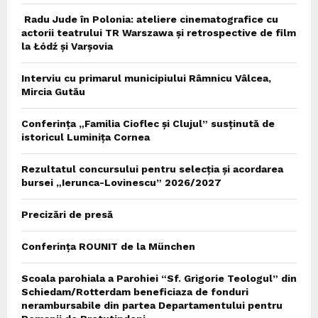
Radu Jude în Polonia: ateliere cinematografice cu
actorii teatrului TR Warszawa și retrospective de film
la Łódź și Varșovia
Interviu cu primarul municipiului Râmnicu Vâlcea,
Mircia Gutău
Conferința „Familia Cioflec și Clujul” susținută de
istoricul Luminița Cornea
Rezultatul concursului pentru selecția și acordarea
bursei „Ierunca-Lovinescu” 2026/2027
Precizări de presă
Conferința ROUNIT de la München
Scoala parohiala a Parohiei “Sf. Grigorie Teologul” din
Schiedam/Rotterdam beneficiaza de fonduri
nerambursabile din partea Departamentului pentru