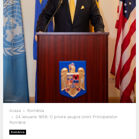
Acasa
România
24 ianuarie 1859: O privire asupra Unirii Principatelor
Române
România