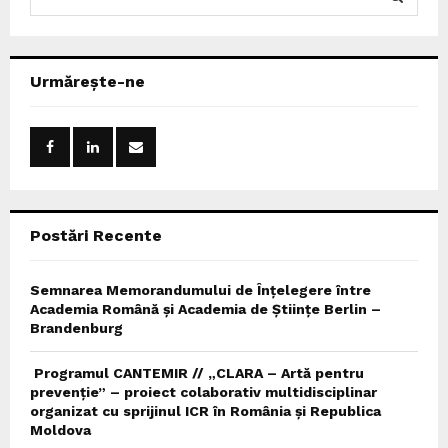
e
a
S
r
c
E
Urmărește-ne
h
f
A
o
r
R
:
C
Postări Recente
H
Semnarea Memorandumului de Înțelegere între
Academia Română și Academia de Științe Berlin –
Brandenburg
Programul CANTEMIR // „CLARA – Artă pentru
prevenție” – proiect colaborativ multidisciplinar
organizat cu sprijinul ICR în România și Republica
Moldova