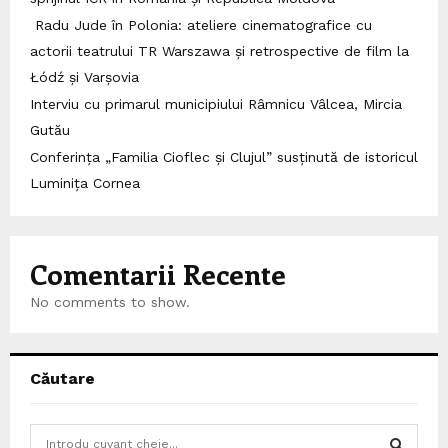
Radu Jude în Polonia: ateliere cinematografice cu
actorii teatrului TR Warszawa și retrospective de film la
Łódź și Varșovia
Interviu cu primarul municipiului Râmnicu Vâlcea, Mircia
Gutău
Conferința „Familia Cioflec și Clujul” susținută de istoricul
Luminița Cornea
Comentarii Recente
No comments to show.
Căutare
S