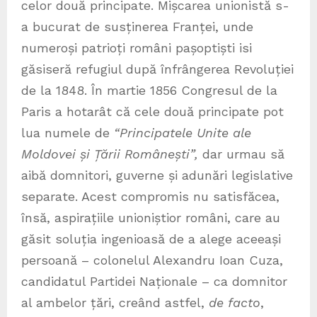
celor două principate. Mișcarea unionistă s-
a bucurat de susținerea Franței, unde
numeroși patrioți români pașoptiști isi
găsiseră refugiul după înfrângerea Revoluției
de la 1848. În martie 1856 Congresul de la
Paris a hotarât că cele două principate pot
lua numele de
“Principatele Unite ale
Moldovei și Țării Românești”,
dar urmau să
aibă domnitori, guverne și adunări legislative
separate. Acest compromis nu satisfăcea,
însă, aspirațiile unioniștior români, care au
găsit soluția ingenioasă de a alege aceeași
persoană – colonelul Alexandru Ioan Cuza,
candidatul Partidei Naționale – ca domnitor
al ambelor țări, creând astfel,
de facto
,