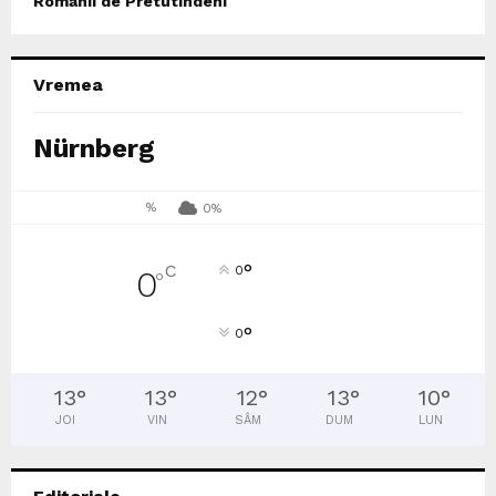
Romanii de Pretutindeni
Vremea
Nürnberg
%
0%
°
C
0
0
°
°
0
13
°
13
°
12
°
13
°
10
°
JOI
VIN
SÂM
DUM
LUN