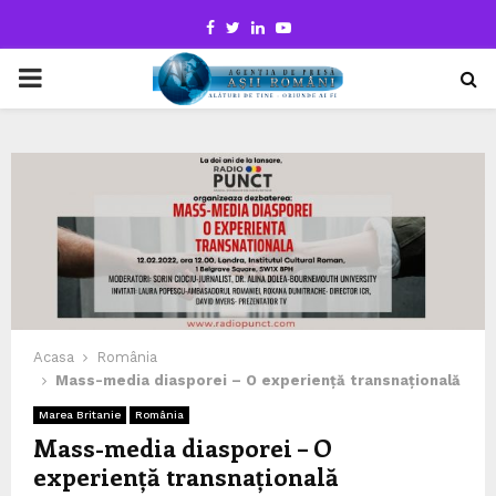
Facebook
Twitter
Linkedin
Youtube
PRIMARY
MENU
Acasa
România
Mass-media diasporei – O experiență transnațională
Marea Britanie
România
Mass-media diasporei – O
experiență transnațională