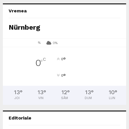
Vremea
Nürnberg
%
0%
°
C
0
0
°
°
0
13
°
13
°
12
°
13
°
10
°
JOI
VIN
SÂM
DUM
LUN
Editoriale