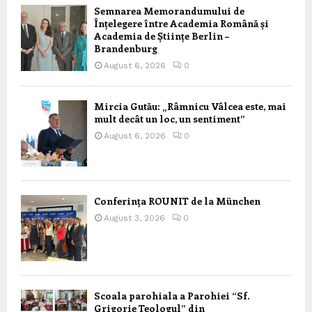
Semnarea Memorandumului de
Înțelegere între Academia Română și
Academia de Științe Berlin –
Brandenburg
August 6, 2026
0
Mircia Gutău: „Râmnicu Vâlcea este, mai
mult decât un loc, un sentiment”
August 6, 2026
0
Conferința ROUNIT de la München
August 3, 2026
0
Scoala parohiala a Parohiei “Sf.
Grigorie Teologul” din