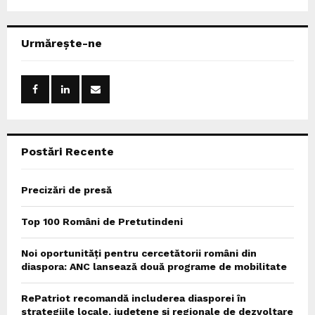
a
S
r
c
E
Urmărește-ne
h
f
A
o
r
R
:
C
Postări Recente
H
Precizări de presă
Top 100 Români de Pretutindeni
Noi oportunități pentru cercetătorii români din
diaspora: ANC lansează două programe de mobilitate
RePatriot recomandă includerea diasporei în
strategiile locale, județene și regionale de dezvoltare