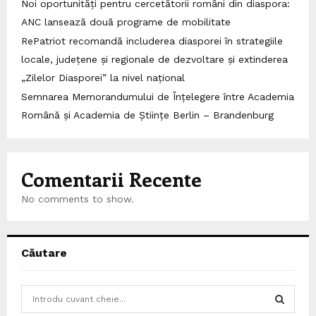
Noi oportunități pentru cercetătorii români din diaspora:
ANC lansează două programe de mobilitate
RePatriot recomandă includerea diasporei în strategiile
locale, județene și regionale de dezvoltare și extinderea
„Zilelor Diasporei” la nivel național
Semnarea Memorandumului de Înțelegere între Academia
Română și Academia de Științe Berlin – Brandenburg
Comentarii Recente
No comments to show.
Căutare
S
e