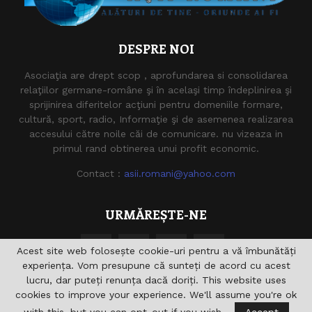
DESPRE NOI
Asociaţia are drept scop , aprofundarea si consolidarea
relaţiilor germane-române şi în acelaşi timp îndeplinirea şi
sprijinirea diferitelor acţiuni pentru domeniile formare,
cultură, sport, radio, Informaţie şi de asemenea realizarea
accesului către noile căi de comunicare. nu vizeaza in
primul rand obtinerea unui profit economic.
Contact :
asii.romani@yahoo.com
URMĂREȘTE-NE
Acest site web folosește cookie-uri pentru a vă îmbunătăți
experiența. Vom presupune că sunteți de acord cu acest
lucru, dar puteți renunța dacă doriți. This website uses
cookies to improve your experience. We'll assume you're ok