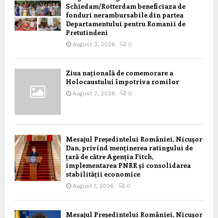
Schiedam/Rotterdam beneficiaza de
fonduri nerambursabile din partea
Departamentului pentru Romanii de
Pretutindeni
August 3, 2026
0
Ziua națională de comemorare a
Holocaustului împotriva romilor
August 2, 2026
0
Mesajul Președintelui României, Nicușor
Dan, privind menținerea ratingului de
țară de către Agenția Fitch,
implementarea PNRR și consolidarea
stabilității economice
August 1, 2026
0
Mesajul Președintelui României, Nicușor