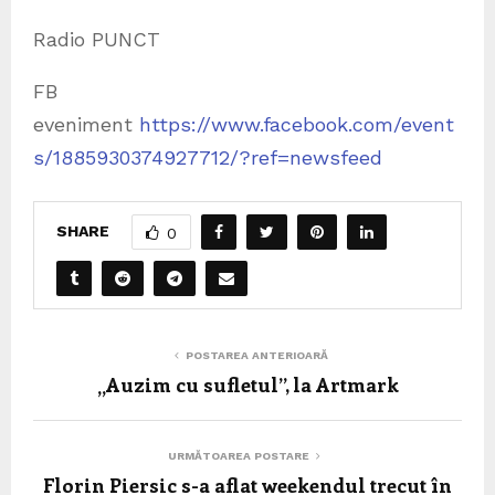
Radio PUNCT
FB
eveniment
https://www.facebook.com/event
s/1885930374927712/?ref=newsfeed
SHARE
0
POSTAREA ANTERIOARĂ
„Auzim cu sufletul”, la Artmark
URMĂTOAREA POSTARE
Florin Piersic s-a aflat weekendul trecut în