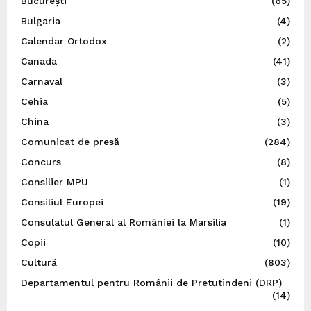
București
(65)
Bulgaria
(4)
Calendar Ortodox
(2)
Canada
(41)
Carnaval
(3)
Cehia
(5)
China
(3)
Comunicat de presă
(284)
Concurs
(8)
Consilier MPU
(1)
Consiliul Europei
(19)
Consulatul General al României la Marsilia
(1)
Copii
(10)
Cultură
(803)
Departamentul pentru Românii de Pretutindeni (DRP)
(14)