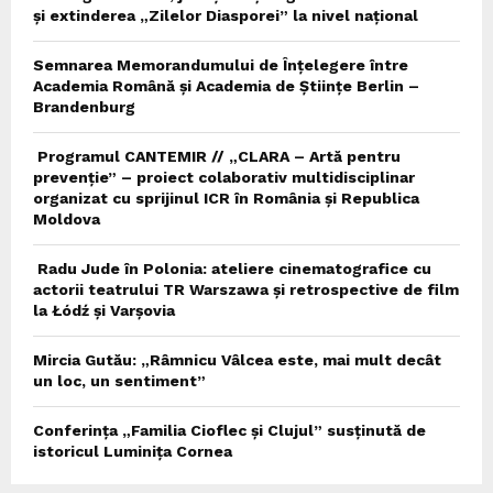
și extinderea „Zilelor Diasporei” la nivel național
Semnarea Memorandumului de Înțelegere între
Academia Română și Academia de Științe Berlin –
Brandenburg
Programul CANTEMIR // „CLARA – Artă pentru
prevenție” – proiect colaborativ multidisciplinar
organizat cu sprijinul ICR în România și Republica
Moldova
Radu Jude în Polonia: ateliere cinematografice cu
actorii teatrului TR Warszawa și retrospective de film
la Łódź și Varșovia
Mircia Gutău: „Râmnicu Vâlcea este, mai mult decât
un loc, un sentiment”
Conferința „Familia Cioflec și Clujul” susținută de
istoricul Luminița Cornea