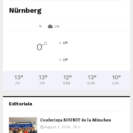
Nürnberg
%
0%
°
C
0
0
°
°
0
13
°
13
°
12
°
13
°
10
°
JOI
VIN
SÂM
DUM
LUN
Editoriale
Conferința ROUNIT de la München
August 3, 2026
0