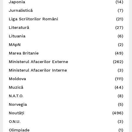
Japonia
(14)
Jurnalistică
(7)
Liga Scriitorilor Români
(21)
Literatură
(27)
Lituania
(6)
MApN
(2)
Marea Britanie
(49)
Ministerul Afacerilor Externe
(262)
Ministerul Afacerilor Interne
(3)
Moldova
(111)
Muzică
(44)
N.A.T.O.
(8)
Norvegia
(5)
Noutăți
(496)
O.N.U.
(3)
Olimpiade
(1)