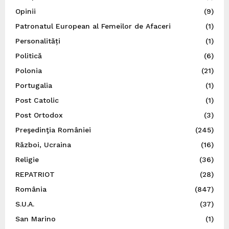
Opinii
(9)
Patronatul European al Femeilor de Afaceri
(1)
Personalități
(1)
Politică
(6)
Polonia
(21)
Portugalia
(1)
Post Catolic
(1)
Post Ortodox
(3)
Preşedinţia României
(245)
Război, Ucraina
(16)
Religie
(36)
REPATRIOT
(28)
România
(847)
S.U.A.
(37)
San Marino
(1)