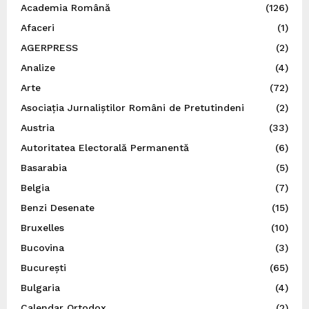
Academia Română
(126)
Afaceri
(1)
AGERPRESS
(2)
Analize
(4)
Arte
(72)
Asociația Jurnaliștilor Români de Pretutindeni
(2)
Austria
(33)
Autoritatea Electorală Permanentă
(6)
Basarabia
(5)
Belgia
(7)
Benzi Desenate
(15)
Bruxelles
(10)
Bucovina
(3)
București
(65)
Bulgaria
(4)
Calendar Ortodox
(2)