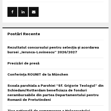
f
A
o
r
R
:
C
Postări Recente
H
Rezultatul concursului pentru selecția și acordarea
bursei „Ierunca-Lovinescu” 2026/2027
Precizări de presă
Conferința ROUNIT de la München
Scoala parohiala a Parohiei “Sf. Grigorie Teologul” din
Schiedam/Rotterdam beneficiaza de fonduri
nerambursabile din partea Departamentului pentru
Romanii de Pretutindeni
Ziua națională de comemorare a Holocaustului