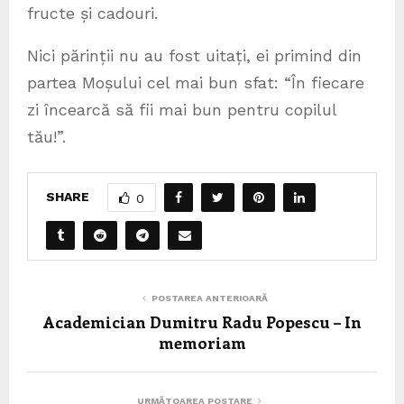
fructe și cadouri.
Nici părinții nu au fost uitați, ei primind din
partea Moșului cel mai bun sfat: “În fiecare
zi încearcă să fii mai bun pentru copilul
tău!”.
SHARE
0
POSTAREA ANTERIOARĂ
Academician Dumitru Radu Popescu – In
memoriam
URMĂTOAREA POSTARE