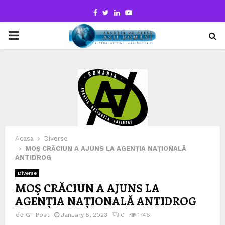
Facebook
Twitter
Linkedin
Youtube
PRIMARY
MENU
Acasa
Diverse
MOŞ CRĂCIUN A AJUNS LA AGENȚIA NAȚIONALĂ
ANTIDROG
Diverse
MOŞ CRĂCIUN A AJUNS LA
AGENȚIA NAȚIONALĂ ANTIDROG
de
GT Post
January 5, 2023
0
1746