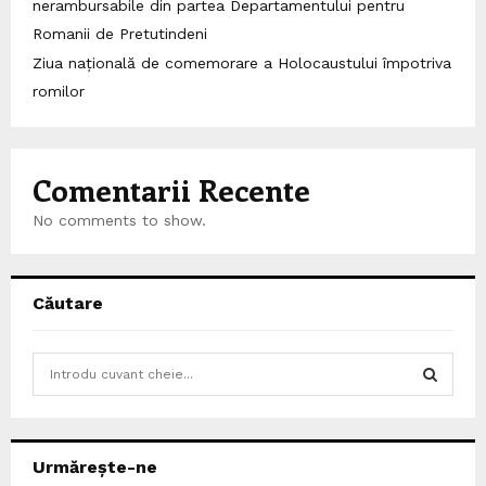
nerambursabile din partea Departamentului pentru
Romanii de Pretutindeni
Ziua națională de comemorare a Holocaustului împotriva
romilor
Comentarii Recente
No comments to show.
Căutare
S
e
a
S
r
c
E
Urmărește-ne
h