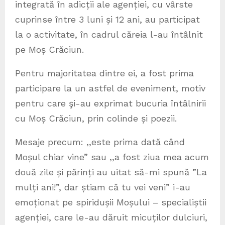
integrată în adicții ale agenției, cu vârste
cuprinse între 3 luni și 12 ani, au participat
la o activitate, în cadrul căreia l-au întâlnit
pe Moș Crăciun.
Pentru majoritatea dintre ei, a fost prima
participare la un astfel de eveniment, motiv
pentru care şi-au exprimat bucuria întâlnirii
cu Moș Crăciun, prin colinde și poezii.
Mesaje precum: ,,este prima dată când
Moșul chiar vine” sau ,,a fost ziua mea acum
două zile și părinți au uitat să-mi spună ”La
mulți ani!”, dar știam că tu vei veni” i-au
emoționat pe spiridușii Moșului – specialiștii
agenției, care le-au dăruit micuților dulciuri,