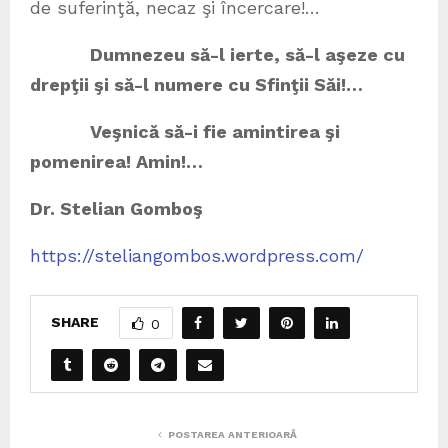
de suferinţă, necaz şi încercare!…
Dumnezeu să-l ierte, să-l aşeze cu
drepţii şi să-l numere cu Sfinţii Săi!…
Veşnică să-i fie amintirea şi
pomenirea! Amin!…
Dr. Stelian Gomboş
https://steliangombos.wordpress.com/
SHARE
0
POSTAREA ANTERIOARĂ