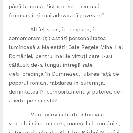
până la urmă, “istoria este cea mai
frumoasă, şi mai adevărată poveste!”
Altfel spus, îi omagiem, îi
comemorăm (şi) astăzi personalitatea
luminoasă a Majestății Sale Regele Mihai I al
României, pentru marile virtuţi care l-au
călăuzit de-a lungul întregii sale
vieți: credința în Dumnezeu, iubirea faţă de
poporul român, răbdarea în suferinţă,
demnitatea în comportament şi puterea de-
a ierta pe cei ostili!…
Mare personalitate istorică a
veacului său, monarh, mareșal al României,
veteran al celui de-Al II-lea Război Mondial,