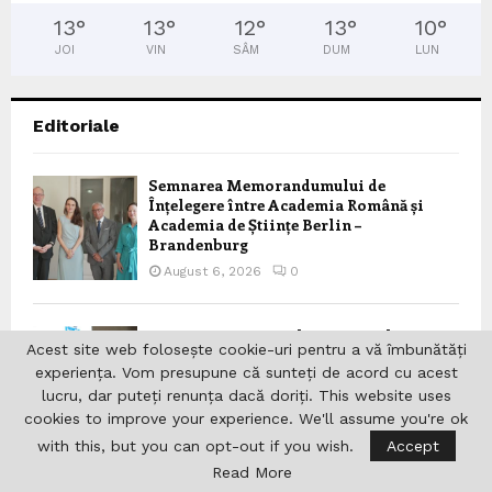
13
°
13
°
12
°
13
°
10
°
JOI
VIN
SÂM
DUM
LUN
Editoriale
Semnarea Memorandumului de
Înțelegere între Academia Română și
Academia de Științe Berlin –
Brandenburg
August 6, 2026
0
Interviu cu primarul municipiului
Acest site web folosește cookie-uri pentru a vă îmbunătăți
Râmnicu Vâlcea, Mircia Gutău
experiența. Vom presupune că sunteți de acord cu acest
August 6, 2026
0
lucru, dar puteți renunța dacă doriți. This website uses
cookies to improve your experience. We'll assume you're ok
with this, but you can opt-out if you wish.
Accept
Read More
Conferința ROUNIT de la München