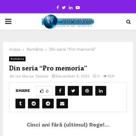
Facebook
Twitter
Linkedin
Youtube
PRIMARY
MENU
Acasa
România
Din seria “Pro memoria”
România
Din seria “Pro memoria”
de
Ion Marius Tatomir
December 5, 2022
0
1331
SHARE
0
Cinci ani fără (ultimul) Rege!…