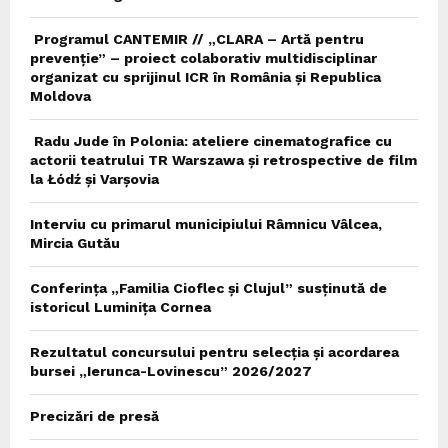
Programul CANTEMIR // „CLARA – Artă pentru
prevenție” – proiect colaborativ multidisciplinar
organizat cu sprijinul ICR în România și Republica
Moldova
Radu Jude în Polonia: ateliere cinematografice cu
actorii teatrului TR Warszawa și retrospective de film
la Łódź și Varșovia
Interviu cu primarul municipiului Râmnicu Vâlcea,
Mircia Gutău
Conferința „Familia Cioflec și Clujul” susținută de
istoricul Luminița Cornea
Rezultatul concursului pentru selecția și acordarea
bursei „Ierunca-Lovinescu” 2026/2027
Precizări de presă