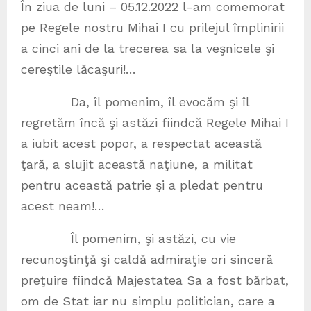
În ziua de luni – 05.12.2022 l-am comemorat
pe Regele nostru Mihai I cu prilejul împlinirii
a cinci ani de la trecerea sa la veşnicele şi
cereştile lăcaşuri!…
Da, îl pomenim, îl evocăm şi îl
regretăm încă şi astăzi fiindcă Regele Mihai I
a iubit acest popor, a respectat această
ţară, a slujit această naţiune, a militat
pentru această patrie şi a pledat pentru
acest neam!…
Îl pomenim, şi astăzi, cu vie
recunoştinţă şi caldă admiraţie ori sinceră
preţuire fiindcă Majestatea Sa a fost bărbat,
om de Stat iar nu simplu politician, care a