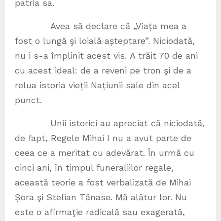
patria sa.
Avea să declare că „Viața mea a
fost o lungă şi loială așteptare”. Niciodată,
nu i s-a împlinit acest vis. A trăit 70 de ani
cu acest ideal: de a reveni pe tron şi de a
relua istoria vieții Națiunii sale din acel
punct.
Unii istorici au apreciat că niciodată,
de fapt, Regele Mihai I nu a avut parte de
ceea ce a meritat cu adevărat. În urmă cu
cinci ani, în timpul funeraliilor regale,
această teorie a fost verbalizată de Mihai
Șora şi Stelian Tănase. Mă alătur lor. Nu
este o afirmaţie radicală sau exagerată,