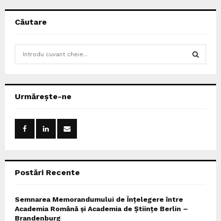
Căutare
S
e
a
S
r
c
E
Urmărește-ne
h
f
A
o
r
R
:
C
Postări Recente
H
Semnarea Memorandumului de Înțelegere între
Academia Română și Academia de Științe Berlin –
Brandenburg