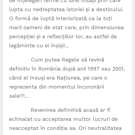
de înțelegeri ferme cu sine însăși prin care
lupta cu nedreptatea istoriei și a destinului.
O formă de luptă interiorizată ca la toți
marii oameni de stat care, prin dimensiunea
percepției și a reflecțiilor lor, au astfel de
legăminte cu ei înșiși!…
Cum putea Regele să revină
definitiv în România după anii 1997 sau 2001,
când el însuși era Națiunea, pe care o
reprezenta din momentul încoronării
sale?!…
Revenirea definitivă acasă ar fi
echivalat cu acceptarea multor lucruri de
neacceptat în condiția sa. Ori neutralitatea