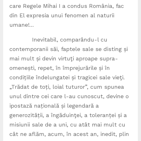
care Regele Mihai I a condus România, fac
din El expresia unui fenomen al naturii
umane!…
Inevitabil, comparându-l cu
contemporanii săi, faptele sale se disting și
mai mult și devin virtuţi aproape supra-
omenești, repet, în împrejurările și în
condițiile îndelungatei și tragicei sale vieţi.
„Trădat de toți, loial tuturor”, cum spunea
unul dintre cei care l-au cunoscut, devine o
ipostază națională și legendară a
generozității, a îngăduinţei, a toleranței și a
misiunii sale de a uni, cu atât mai mult cu
cât ne aflăm, acum, în acest an, inedit, plin