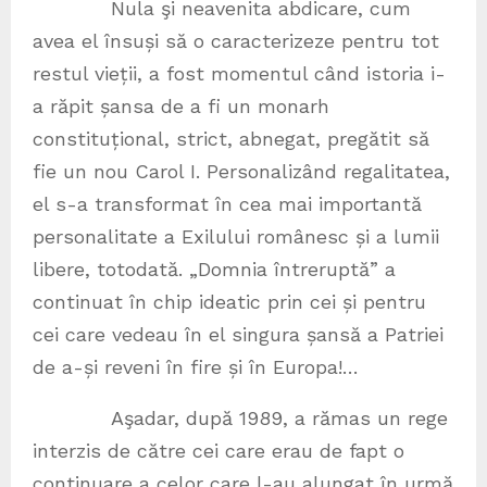
Nula şi neavenita abdicare, cum
avea el însuși să o caracterizeze pentru tot
restul vieții, a fost momentul când istoria i-
a răpit șansa de a fi un monarh
constituțional, strict, abnegat, pregătit să
fie un nou Carol I. Personalizând regalitatea,
el s-a transformat în cea mai importantă
personalitate a Exilului românesc și a lumii
libere, totodată. „Domnia întreruptă” a
continuat în chip ideatic prin cei și pentru
cei care vedeau în el singura șansă a Patriei
de a-și reveni în fire și în Europa!…
Aşadar, după 1989, a rămas un rege
interzis de către cei care erau de fapt o
continuare a celor care l-au alungat în urmă