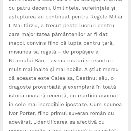
cu patru decenii. Umilințele, suferințele și
așteptarea au continuat pentru Regele Mihai
I. Mai târziu, a trecut peste lucruri pentru
care majoritatea pământenilor ar fi dat
înapoi, convins fiind că lupta pentru țară,
misiunea sa regală – de propășire a
Neamului Său – aveau rosturi și resorturi
mult mai înalte și mai nobile. A știut mereu
că aceasta este Calea sa, Destinul său, o
dragoste proverbială și exemplară în toată
istoria noastră recentă, un martiriu asumat
în cele mai incredibile ipostaze. Cum spunea
Ivor Porter, fiind primul suveran român cu
adevărat, „identificarea sa afectivă cu
poporul român a fost profundă și pe viață”!…