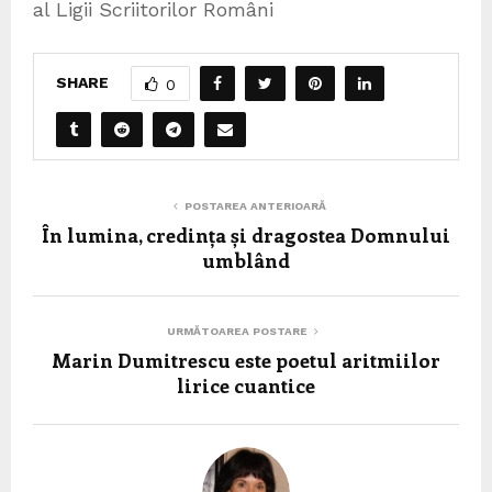
al Ligii Scriitorilor Români
SHARE
0
POSTAREA ANTERIOARĂ
În lumina, credința și dragostea Domnului
umblând
URMĂTOAREA POSTARE
Marin Dumitrescu este poetul aritmiilor
lirice cuantice