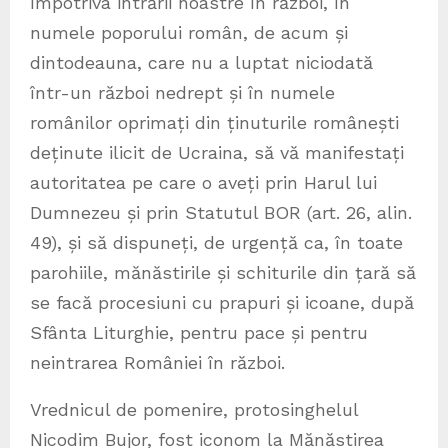
împotriva intrării noastre în război, în
numele poporului român, de acum și
dintodeauna, care nu a luptat niciodată
într-un război nedrept și în numele
românilor oprimați din ținuturile românești
deținute ilicit de Ucraina, să vă manifestați
autoritatea pe care o aveți prin Harul lui
Dumnezeu și prin Statutul BOR (art. 26, alin.
49), și să dispuneți, de urgență ca, în toate
parohiile, mănăstirile și schiturile din țară să
se facă procesiuni cu prapuri și icoane, după
Sfânta Liturghie, pentru pace și pentru
neintrarea României în război.
Vrednicul de pomenire, protosinghelul
Nicodim Bujor, fost iconom la Mănăstirea