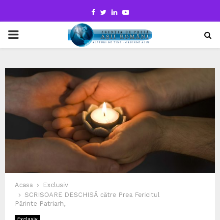
Facebook
Twitter
Linkedin
Youtube
PRIMARY
MENU
Acasa
Exclusiv
SCRISOARE DESCHISĂ către Prea Fericitul
Părinte Patriarh,
Exclusiv