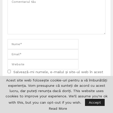
Salvează-mi numele, e-mailul și site-ul web în acest
browser pentru data viitoare când comentez.
Acest site web folosește cookie-uri pentru a vă îmbunătăți
experiența. Vom presupune că sunteți de acord cu acest
lucru, dar puteți renunța dacă doriți. This website uses
cookies to improve your experience. We'll assume you're ok
with this, but you can opt-out if you wish.
Accept
Read More
Search