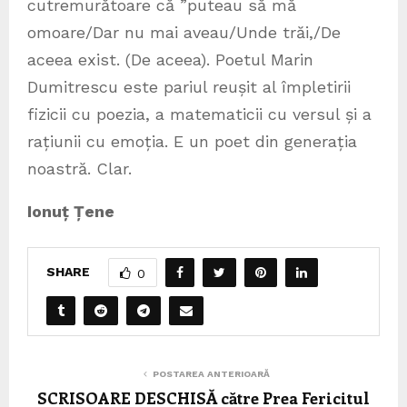
cutremurătoare că ”puteau să mă
omoare/Dar nu mai aveau/Unde trăi,/De
aceea exist. (De aceea). Poetul Marin
Dumitrescu este pariul reușit al împletirii
fizicii cu poezia, a matematicii cu versul și a
rațiunii cu emoția. E un poet din generația
noastră. Clar.
Ionuț Țene
SHARE
0
POSTAREA ANTERIOARĂ
SCRISOARE DESCHISĂ către Prea Fericitul