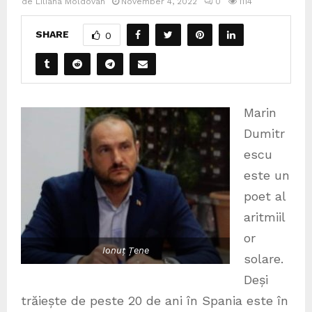
de
Liliana Moldovan
November 4, 2022
0
1114
SHARE
0
Marin
Dumitr
escu
este un
poet al
aritmiil
or
Ionuț Țene
solare.
Deși
trăiește de peste 20 de ani în Spania este în