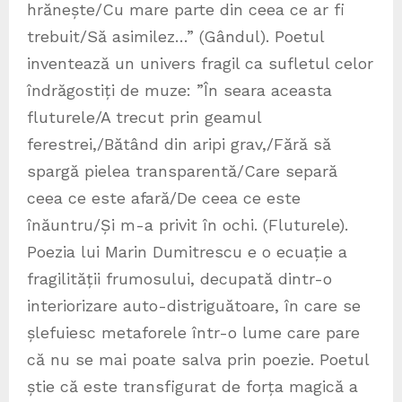
hrănește/Cu mare parte din ceea ce ar fi
trebuit/Să asimilez…” (Gândul). Poetul
inventează un univers fragil ca sufletul celor
îndrăgostiți de muze: ”În seara aceasta
fluturele/A trecut prin geamul
ferestrei,/Bătând din aripi grav,/Fără să
spargă pielea transparentă/Care separă
ceea ce este afară/De ceea ce este
înăuntru/Și m-a privit în ochi. (Fluturele).
Poezia lui Marin Dumitrescu e o ecuație a
fragilității frumosului, decupată dintr-o
interiorizare auto-distriguătoare, în care se
șlefuiesc metaforele într-o lume care pare
că nu se mai poate salva prin poezie. Poetul
știe că este transfigurat de forța magică a