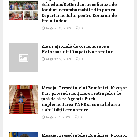
Schiedam/Rotterdam beneficiaza de
fonduri nerambursabile din partea
Departamentului pentru Romanii de
Pretutindeni
August 3, 2026
0
Ziua națională de comemorare a
Holocaustului împotriva romilor
August 2, 2026
0
Mesajul Președintelui României, Nicușor
Dan, privind menținerea ratingului de
țară de către Agenția Fitch,
implementarea PNRR și consolidarea
stabilității economice
August 1, 2026
0
Mesajul Președintelui României, Nicușor