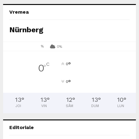
Vremea
Nürnberg
%
0%
°
C
0
0
°
°
0
13
°
13
°
12
°
13
°
10
°
JOI
VIN
SÂM
DUM
LUN
Editoriale