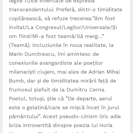
legile fizice inventate de expresia
transcendentului. Preferă, dintr-o timiditate
copilărească, să refuze trecerea:”Am fost
invitat/La Congresul/Legilor/Universale/Și
om fiind/Mi-a fost teamă/Să merg…”
(Teamă). Incluziunile în noua realitate, la
Marin Dumitrescu, îmi amintesc de
conexiunile avangardiste ale poeților
milenariști clujeni, mai ales de Adrian Mihai
Bumb, dar și de timiditatea mirării față de
frumosul șlefuit de la Dumitru Cerna.
Poetul, totuși, știe că ”De departe, aerul
este o gelatină/care se mișcă încet în jurul
pământului”. Acest pseudo-cinism liric adie
briza introvertită dinspre poezia lui Horia