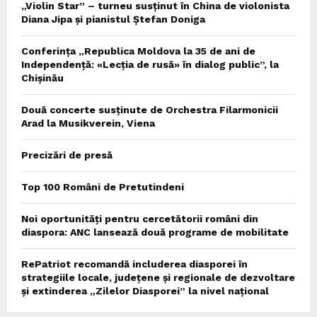
„Violin Star” – turneu susținut în China de violonista
Diana Jipa și pianistul Ștefan Doniga
Conferința „Republica Moldova la 35 de ani de
Independență: «Lecția de rusă» în dialog public”, la
Chișinău
Două concerte susținute de Orchestra Filarmonicii
Arad la Musikverein, Viena
Precizări de presă
Top 100 Români de Pretutindeni
Noi oportunități pentru cercetătorii români din
diaspora: ANC lansează două programe de mobilitate
RePatriot recomandă includerea diasporei în
strategiile locale, județene și regionale de dezvoltare
și extinderea „Zilelor Diasporei” la nivel național