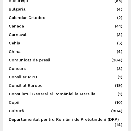
București
(65)
Bulgaria
(4)
Calendar Ortodox
(2)
Canada
(41)
Carnaval
(3)
Cehia
(5)
China
(4)
Comunicat de presă
(284)
Concurs
(8)
Consilier MPU
(1)
Consiliul Europei
(19)
Consulatul General al României la Marsilia
(1)
Copii
(10)
Cultură
(804)
Departamentul pentru Românii de Pretutindeni (DRP)
(14)