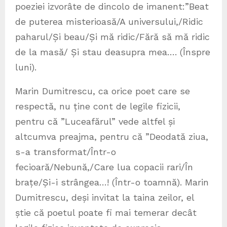
poeziei izvorâte de dincolo de imanent:”Beat
de puterea misterioasă/A universului,/Ridic
paharul/Și beau/Și mă ridic/Fără să mă ridic
de la masă/ Și stau deasupra mea…. (Înspre
luni).
Marin Dumitrescu, ca orice poet care se
respectă, nu ține cont de legile fizicii,
pentru că ”Luceafărul” vede altfel și
altcumva preajma, pentru că ”Deodată ziua,
s-a transformat/Într-o
fecioară/Nebună,/Care lua copacii rari/În
brațe/Și-i strângea…! (Într-o toamnă). Marin
Dumitrescu, deși invitat la taina zeilor, el
știe că poetul poate fi mai temerar decât