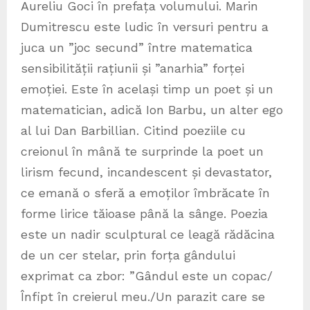
Aureliu Goci în prefața volumului. Marin
Dumitrescu este ludic în versuri pentru a
juca un ”joc secund” între matematica
sensibilității rațiunii și ”anarhia” forței
emoției. Este în același timp un poet și un
matematician, adică Ion Barbu, un alter ego
al lui Dan Barbillian. Citind poeziile cu
creionul în mână te surprinde la poet un
lirism fecund, incandescent și devastator,
ce emană o sferă a emoților îmbrăcate în
forme lirice tăioase până la sânge. Poezia
este un nadir sculptural ce leagă rădăcina
de un cer stelar, prin forța gândului
exprimat ca zbor: ”Gândul este un copac/
Înfipt în creierul meu./Un parazit care se