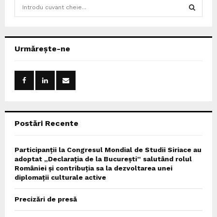
S
e
a
S
r
c
E
Urmărește-ne
h
f
A
o
r
R
:
C
Postări Recente
H
Participanții la Congresul Mondial de Studii Siriace au
adoptat „Declarația de la București” salutând rolul
României și contribuția sa la dezvoltarea unei
diplomații culturale active
Precizări de presă