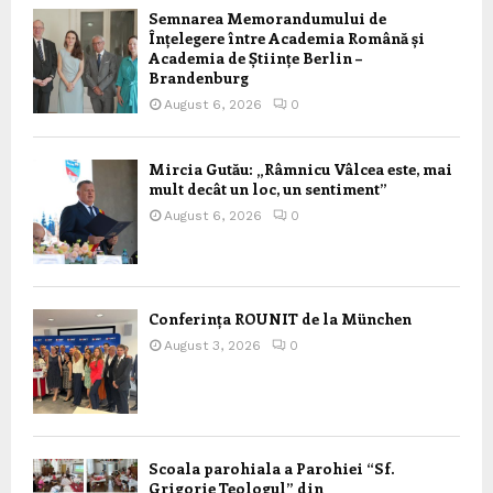
Semnarea Memorandumului de
Înțelegere între Academia Română și
Academia de Științe Berlin –
Brandenburg
August 6, 2026
0
Mircia Gutău: „Râmnicu Vâlcea este, mai
mult decât un loc, un sentiment”
August 6, 2026
0
Conferința ROUNIT de la München
August 3, 2026
0
Scoala parohiala a Parohiei “Sf.
Grigorie Teologul” din