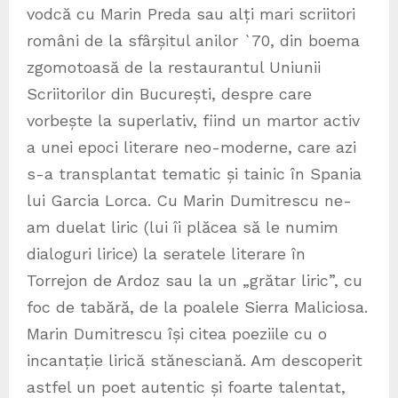
vodcă cu Marin Preda sau alți mari scriitori
români de la sfârșitul anilor `70, din boema
zgomotoasă de la restaurantul Uniunii
Scriitorilor din București, despre care
vorbește la superlativ, fiind un martor activ
a unei epoci literare neo-moderne, care azi
s-a transplantat tematic și tainic în Spania
lui Garcia Lorca. Cu Marin Dumitrescu ne-
am duelat liric (lui îi plăcea să le numim
dialoguri lirice) la seratele literare în
Torrejon de Ardoz sau la un „grătar liric”, cu
foc de tabără, de la poalele Sierra Maliciosa.
Marin Dumitrescu își citea poeziile cu o
incantație lirică stănesciană. Am descoperit
astfel un poet autentic și foarte talentat,