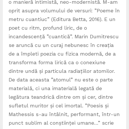
o manieră intimistă, neo-modernistă. M-am
oprit asupra volumului de versuri: ”Poeme în
metru cuantiuc” (Editura Betta, 2016). E un
poet cu ritm, profund liric, de o
incandescență ”cuantică”. Marin Dumitrescu
se aruncă cu un curaj nebunesc în creația
de a împleti poezia cu fizica modernă, de a
transforma forma lirică ca o conexiune
dintre undă și particula radiațiilor atomilor.
De data aceasta ”atomul” nu este o parte
materială, ci una imaterială legată de
legătura teandrică dintre om și cer, dintre
sufletul muritor și cel imortal. ”Poesis și
Mathessis s-au întâlnit, performant, într-un
punct sublim al conștiinței umane…” scrie