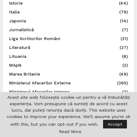
Istorie
(44)
Italia
(79)
Japonia
(14)
Jurnalistică
(7)
Liga Scriitorilor Români
(21)
Literatură
(27)
Lituania
(6)
MApN
(2)
Marea Britanie
(49)
Ministerul Afacerilor Externe
(265)
Ministerul Afacerilor Interne
(3)
Acest site web folosește cookie-uri pentru a vă îmbunătăți
Moldova
(113)
experiența. Vom presupune că sunteți de acord cu acest
Muzică
(44)
lucru, dar puteți renunța dacă doriți. This website uses
cookies to improve your experience. We'll assume you're ok
N.A.T.O.
(8)
with this, but you can opt-out if you wish.
Accept
Norvegia
(5)
Read More
Noutăți
(496)