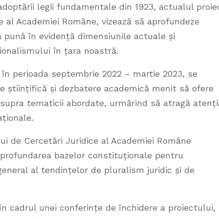
optării legii fundamentale din 1923, actualul proie
dice al Academiei Române, vizează să aprofundeze
ă pună în evidență dimensiunile actuale și
ionalismului în țara noastră.
e în perioada septembrie 2022 – martie 2023, se
e științifică și dezbatere academică menit să ofere
 asupra tematicii abordate, urmărind să atragă atenți
aționale.
tului de Cercetări Juridice al Academiei Române
aprofundarea bazelor constituționale pentru
neral al tendințelor de pluralism juridic și de
 în cadrul unei conferințe de închidere a proiectului,