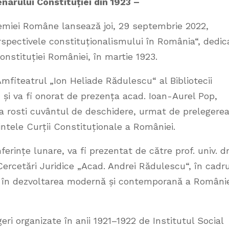
narului Constituției din 1923 –
demiei Române lansează joi, 29 septembrie 2022,
erspectivele constituționalismului în România“, dedic
Constituției României, în martie 1923.
mfiteatrul „Ion Heliade Rădulescu“ al Bibliotecii
și va fi onorat de prezența acad. Ioan-Aurel Pop,
a rosti cuvântul de deschidere, urmat de prelegere
ntele Curții Constituționale a României.
ferințe lunare, va fi prezentat de către prof. univ. dr
Cercetări Juridice „Acad. Andrei Rădulescu“, în cadru
ul în dezvoltarea modernă și contemporană a Românie
ri organizate în anii 1921–1922 de Institutul Social