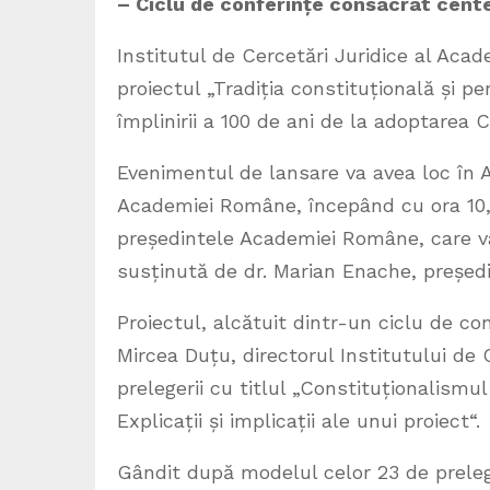
– Ciclu de conferințe consacrat cente
Institutul de Cercetări Juridice al Aca
proiectul „Tradiția constituțională și p
împlinirii a 100 de ani de la adoptarea 
Evenimentul de lansare va avea loc în A
Academiei Române, începând cu ora 10, 
președintele Academiei Române, care v
susținută de dr. Marian Enache, președi
Proiectul, alcătuit dintr-un ciclu de con
Mircea Duțu, directorul Institutului de 
prelegerii cu titlul „Constituționalism
Explicații și implicații ale unui proiect“.
Gândit după modelul celor 23 de prelege