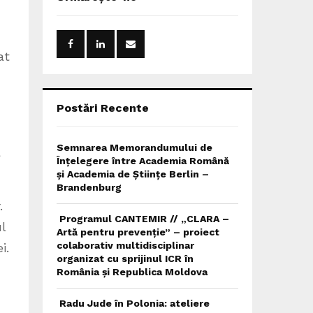
h
f
A
o
r
R
at
:
C
H
Postări Recente
Semnarea Memorandumului de
a
Înțelegere între Academia Română
și Academia de Științe Berlin –
Brandenburg
.
Programul CANTEMIR // „CLARA –
l
Artă pentru prevenție” – proiect
colaborativ multidisciplinar
i.
organizat cu sprijinul ICR în
România și Republica Moldova
Radu Jude în Polonia: ateliere