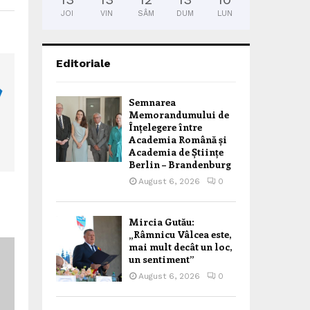
JOI
VIN
SÂM
DUM
LUN
Editoriale
Semnarea
Memorandumului de
Înțelegere între
Academia Română și
Academia de Științe
Berlin – Brandenburg
August 6, 2026
0
Mircia Gutău:
„Râmnicu Vâlcea este,
mai mult decât un loc,
un sentiment”
August 6, 2026
0