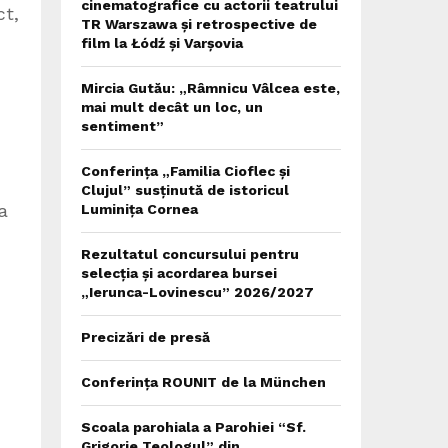
cinematografice cu actorii teatrului
ct,
TR Warszawa și retrospective de
film la Łódź și Varșovia
Mircia Gutău: „Râmnicu Vâlcea este,
mai mult decât un loc, un
sentiment”
Conferința „Familia Cioflec și
Clujul” susținută de istoricul
a
Luminița Cornea
Rezultatul concursului pentru
selecția și acordarea bursei
„Ierunca-Lovinescu” 2026/2027
Precizări de presă
Conferința ROUNIT de la München
Scoala parohiala a Parohiei “Sf.
Grigorie Teologul” din