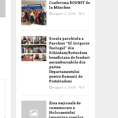
Conferința ROUNIT de
la München
August 3, 2026
0
Scoala parohiala a
Parohiei “Sf. Grigorie
Teologul” din
Schiedam/Rotterdam
beneficiaza de fonduri
nerambursabile din
partea
Departamentului
pentru Romanii de
Pretutindeni
August 3, 2026
0
Ziua națională de
comemorare a
Holocaustului
împotriva romilor