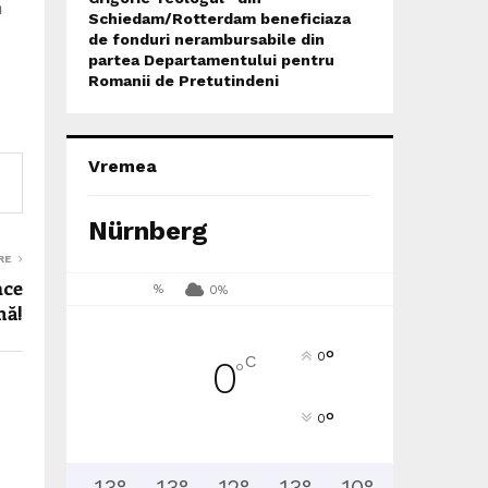
m
Schiedam/Rotterdam beneficiaza
de fonduri nerambursabile din
partea Departamentului pentru
Romanii de Pretutindeni
Vremea
Nürnberg
RE
ace
%
0%
nă!
°
0
C
0
°
°
0
13
°
13
°
12
°
13
°
10
°