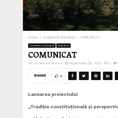
Acasa
Academia Română
COMUNICAT
Academia Română
România
COMUNICAT
de
Ion Marius Tatomir
September 28, 2022
0
SHARE
0
Lansarea proiectului
„Tradiția constituțională și perspect