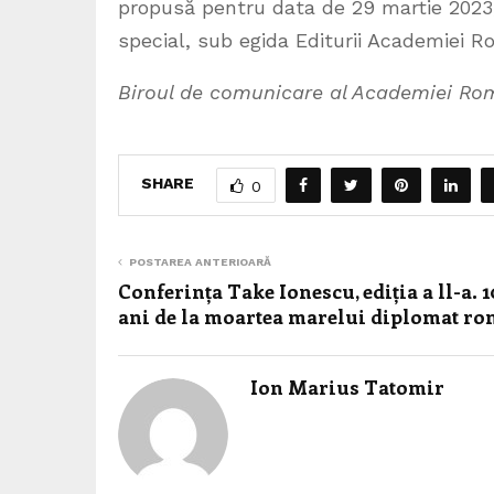
propusă pentru data de 29 martie 2023, 
special, sub egida Editurii Academiei 
Biroul de comunicare al Academiei R
SHARE
0
POSTAREA ANTERIOARĂ
Conferința Take Ionescu, ediția a ll-a. 
ani de la moartea marelui diplomat r
Ion Marius Tatomir