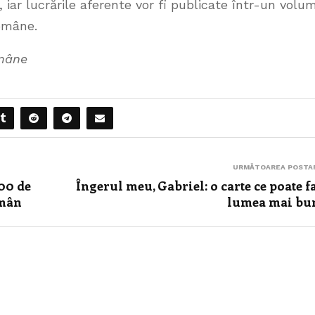
iar lucrările aferente vor fi publicate într-un volu
Române.
omâne
URMĂTOAREA POSTA
100 de
Îngerul meu, Gabriel: o carte ce poate f
omân
lumea mai bu