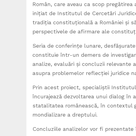
Român, care aveau ca scop pregătirea ad
inițiat de Institutul de Cercetări Juri
tradiția constituțională a României și s
perspectivele de afirmare ale constituț
Seria de conferințe lunare, desfășurat
constituie într-un demers de investigar
analize, evaluări și concluzii relevante
asupra problemelor reflecției juridice n
Prin acest proiect, specialiștii Institu
încurajează dezvoltarea unui dialog în 
statalitatea românească, în contextul ge
mondializare a dreptului.
Concluziile analizelor vor fi prezentate