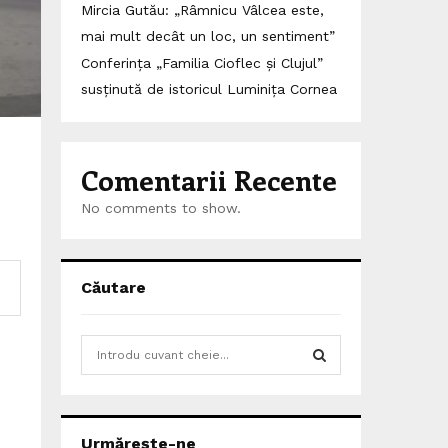
Mircia Gutău: „Râmnicu Vâlcea este,
mai mult decât un loc, un sentiment”
Conferința „Familia Cioflec și Clujul”
susținută de istoricul Luminița Cornea
Comentarii Recente
No comments to show.
Căutare
S
e
a
S
r
c
E
Urmărește-ne