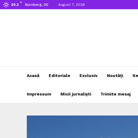
C
Nürnberg, DE
August 7, 2026
20.3
Acasă
Editoriale
Exclusiv
Noutăți
Se
Impressum
Micii jurnaliști
Trimite mesaj