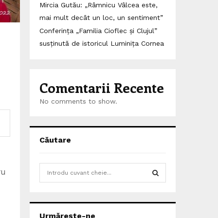
Mircia Gutău: „Râmnicu Vâlcea este,
mai mult decât un loc, un sentiment”
Conferința „Familia Cioflec și Clujul”
susținută de istoricul Luminița Cornea
Comentarii Recente
No comments to show.
Căutare
S
ru
e
a
S
r
c
E
Urmărește-ne