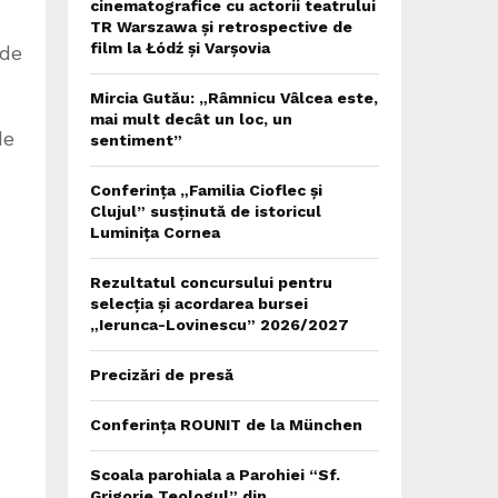
cinematografice cu actorii teatrului
TR Warszawa și retrospective de
film la Łódź și Varșovia
 de
Mircia Gutău: „Râmnicu Vâlcea este,
mai mult decât un loc, un
de
sentiment”
Conferința „Familia Cioflec și
Clujul” susținută de istoricul
Luminița Cornea
Rezultatul concursului pentru
selecția și acordarea bursei
„Ierunca-Lovinescu” 2026/2027
Precizări de presă
Conferința ROUNIT de la München
Scoala parohiala a Parohiei “Sf.
Grigorie Teologul” din