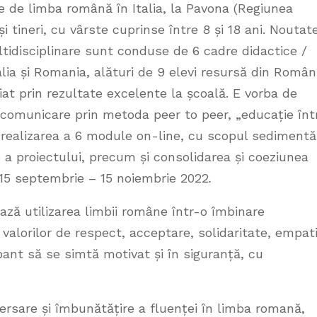
te de limba română în Italia, la Pavona (Regiunea
i tineri, cu vârste cuprinse între 8 și 18 ani. Noutat
ltidisciplinare sunt conduse de 6 cadre didactice /
talia și Romania, alături de 9 elevi resursă din Român
iat prin rezultate excelente la școală. E vorba de
 comunicare prin metoda peer to peer, „educație înt
ă realizarea a 6 module on-line, cu scopul sedimentăr
a proiectului, precum și consolidarea și coeziunea
 15 septembrie – 15 noiembrie 2022
.
ză utilizarea limbii române într-o îmbinare
 valorilor de respect, acceptare, solidaritate, empat
ipant să se simtă motivat și în siguranță, cu
exersare și îmbunătățire a fluenței în limba romană,