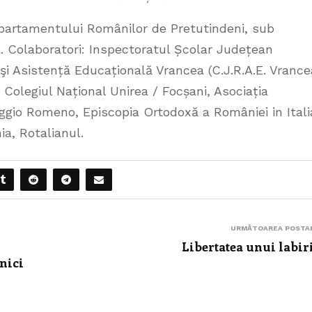
epartamentului Românilor de Pretutindeni, sub
. Colaboratori: Inspectoratul Școlar Județean
i Asistență Educațională Vrancea (C.J.R.A.E. Vrance
 Colegiul Național Unirea / Focșani, Asociația
ggio Romeno, Episcopia Ortodoxă a României in Itali
nia, Rotalianul.
URMĂTOAREA POSTA
Libertatea unui labir
nici