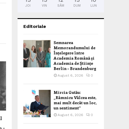
JOI
VIN
SÂM
DUM
LUN
Editoriale
Semnarea
Memorandumului de
Înțelegere între
Academia Română și
Academia de Științe
Berlin – Brandenburg
August 6, 2026
0
Mircia Gutău:
„Râmnicu Vâlcea este,
mai mult decât un loc,
un sentiment”
August 6, 2026
0
l