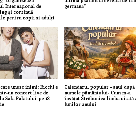
g” organizează
ultima psalmistă evreică de li
l Internațional de
germană”
ng și continuă
le pentru copii și adulți
care unesc inimi: Ricchi e
Calendarul popular – anul după
ntr-un concert live de
numele pământului- Cum m-a
a Sala Palatului, pe 18
învățat Străbunica limba uitată 
ie
lunilor anului