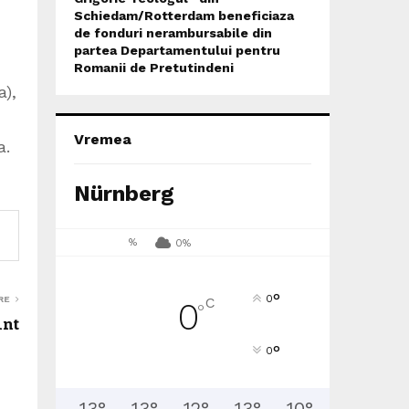
Schiedam/Rotterdam beneficiaza
de fonduri nerambursabile din
partea Departamentului pentru
Romanii de Pretutindeni
a),
Vremea
a.
Nürnberg
%
0%
°
0
RE
C
0
°
int
°
0
13
°
13
°
12
°
13
°
10
°