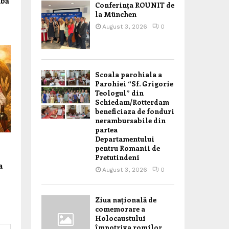
mbă
Conferința ROUNIT de
la München
August 3, 2026
0
Scoala parohiala a
Parohiei “Sf. Grigorie
Teologul” din
Schiedam/Rotterdam
beneficiaza de fonduri
nerambursabile din
partea
Departamentului
pentru Romanii de
Pretutindeni
a
August 3, 2026
0
Ziua națională de
comemorare a
Holocaustului
împotriva romilor