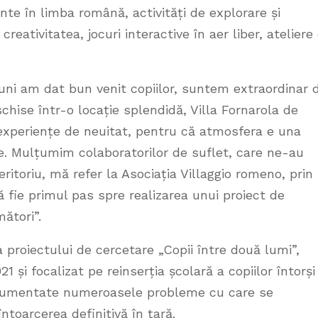
ante în limba română, activități de explorare și
reativitatea, jocuri interactive în aer liber, ateliere
uni am dat bun venit copiilor, suntem extraordinar 
chise într-o locație splendidă, Villa Fornarola de
 experiențe de neuitat, pentru că atmosfera e una
le. Mulțumim colaboratorilor de suflet, care ne-au
 teritoriu, mă refer la Asociația Villaggio romeno, prin
fie primul pas spre realizarea unui proiect de
ători”.
a proiectului de cercetare „Copii între două lumi”,
 și focalizat pe reinserția școlară a copiilor întorși
documentate numeroasele probleme cu care se
ntoarcerea definitivă în țară.