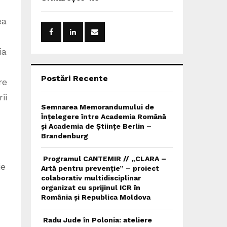
h
f
A
ea
o
r
R
:
ia
C
H
Postări Recente
re
ii
Semnarea Memorandumului de
Înțelegere între Academia Română
și Academia de Științe Berlin –
Brandenburg
Programul CANTEMIR // „CLARA –
ie
Artă pentru prevenție” – proiect
colaborativ multidisciplinar
organizat cu sprijinul ICR în
România și Republica Moldova
Radu Jude în Polonia: ateliere