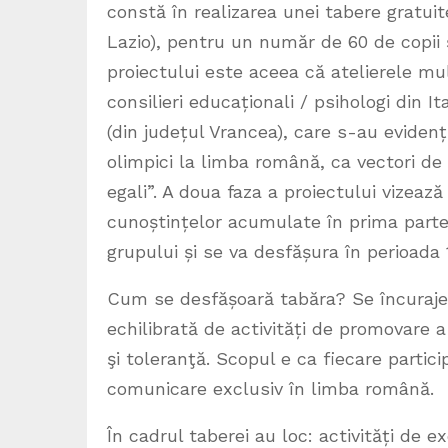
constă în realizarea unei tabere gratui
Lazio), pentru un număr de 60 de copii ș
proiectului este aceea că atelierele mu
consilieri educaționali / psihologi din I
(din județul Vrancea), care s-au evidenț
olimpici la limba română, ca vectori de
egali”. A doua faza a proiectului vizeaz
cunoștințelor acumulate în prima parte 
grupului și se va desfășura în perioada
Cum se desfășoară tabăra? Se încurajea
echilibrată de activități de promovare a
şi toleranţă. Scopul e ca fiecare partic
comunicare exclusiv în limba română.
În cadrul taberei au loc: activități de 