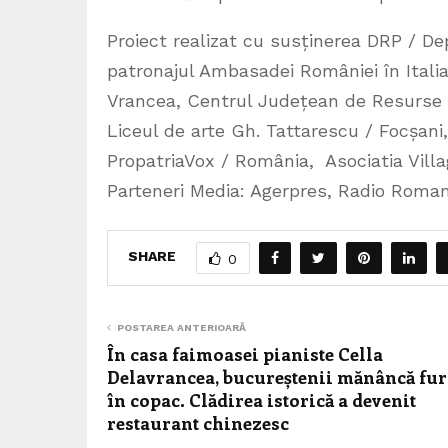
Proiect realizat cu susținerea DRP / D
patronajul Ambasadei României în Italia
Vrancea, Centrul Județean de Resurse ş
Liceul de arte Gh. Tattarescu / Focșani,
PropatriaVox / România, Asociatia Villa
Parteneri Media: Agerpres, Radio Roma
SHARE
0
POSTAREA ANTERIOARĂ
În casa faimoasei pianiste Cella
Delavrancea, bucureștenii mănâncă fur
în copac. Clădirea istorică a devenit
restaurant chinezesc