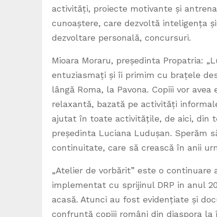
activități, proiecte motivante și antren
cunoaștere, care dezvoltă inteligența și c
dezvoltare personală, concursuri.
Mioara Moraru, președinta Propatria: „L
entuziasmați și îi primim cu brațele des
lângă Roma, la Pavona. Copiii vor avea
relaxantă, bazată pe activități informa
ajutat în toate activitățile, de aici, din
președinta Luciana Ludușan. Sperăm să 
continuitate, care să crească în anii urm
„Atelier de vorbărit” este o continuare 
implementat cu sprijinul DRP in anul 2021
acasă. Atunci au fost evidențiate și 
confruntă copiii români din diaspora la î