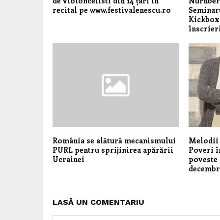
de violoncelisti din 14 țari in
Nürnber
recital pe www.festivalenescu.ro
Seminaru
Kickboxi
înscrieri
România se alătură mecanismului
Melodii 
PURL pentru sprijinirea apărării
Poveri î
Ucrainei
poveste l
decembr
LASĂ UN COMENTARIU