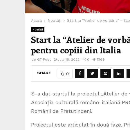
Acasa
Noutăți
Start la “Atelier de vorbărit” – ta
Noutăți
Start la “Atelier de vor
pentru copiii din Italia
de
GT Post
July 16, 2022
0
1369
SHARE
0
S-a dat startul la proiectul „Atelier de 
Asociația culturală româno-italiană P
Românii de Pretutindeni.
Proiectul este articulat în două faze. Pr