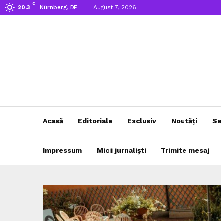
C
Nürnberg, DE
August 7, 2026
20.3
Acasă
Editoriale
Exclusiv
Noutăți
Se
Impressum
Micii jurnaliști
Trimite mesaj