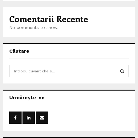
Comentarii Recente
No comments to show.
Căutare
S
e
a
S
r
c
E
Urmărește-ne
h
f
A
o
r
R
:
C