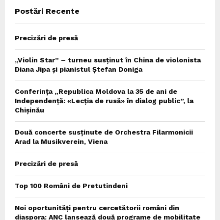
Postări Recente
H
Precizări de presă
„Violin Star” – turneu susținut în China de violonista
Diana Jipa și pianistul Ștefan Doniga
Conferința „Republica Moldova la 35 de ani de
Independență: «Lecția de rusă» în dialog public”, la
Chișinău
Două concerte susținute de Orchestra Filarmonicii
Arad la Musikverein, Viena
Precizări de presă
Top 100 Români de Pretutindeni
Noi oportunități pentru cercetătorii români din
diaspora: ANC lansează două programe de mobilitate