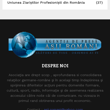
Uniunea Ziariștilor Profesioniști din România
(37)
DESPRE NOI
Asociaţia are drept scop , aprofundarea si consolidarea
relaţiilor germane-române şi în acelaşi timp îndeplinirea şi
sprijinirea diferitelor acţiuni pentru domeniile formare,
cultură, sport, radio, Informaţie şi de asemenea realizarea
accesului către noile căi de comunicare. nu vizeaza in
primul rand obtinerea unui profit economic.
Contact :
asii.romani@yahoo.com