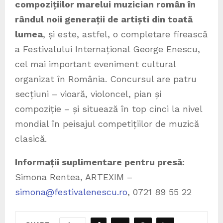
compozițiilor marelui muzician român în
rândul noii generații de artiști din toată
lumea
, și este, astfel, o completare firească
a Festivalului Internațional George Enescu,
cel mai important eveniment cultural
organizat în România. Concursul are patru
secțiuni – vioară, violoncel, pian și
compoziție – și situează în top cinci la nivel
mondial în peisajul competițiilor de muzică
clasică.
Informații suplimentare pentru presă:
Simona Rentea, ARTEXIM –
simona@festivalenescu.ro
, 0721 89 55 22