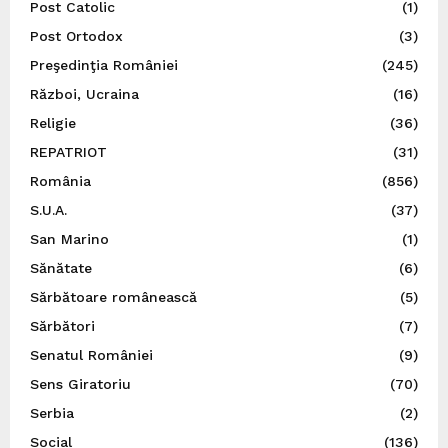
Post Catolic
(1)
Post Ortodox
(3)
Preşedinţia României
(245)
Război, Ucraina
(16)
Religie
(36)
REPATRIOT
(31)
România
(856)
S.U.A.
(37)
San Marino
(1)
Sănătate
(6)
Sărbătoare românească
(5)
Sărbători
(7)
Senatul României
(9)
Sens Giratoriu
(70)
Serbia
(2)
Social
(136)