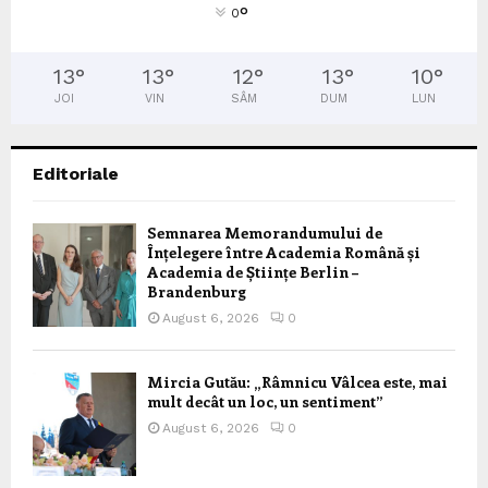
°
0
13
°
13
°
12
°
13
°
10
°
JOI
VIN
SÂM
DUM
LUN
Editoriale
Semnarea Memorandumului de
Înțelegere între Academia Română și
Academia de Științe Berlin –
Brandenburg
August 6, 2026
0
Mircia Gutău: „Râmnicu Vâlcea este, mai
mult decât un loc, un sentiment”
August 6, 2026
0