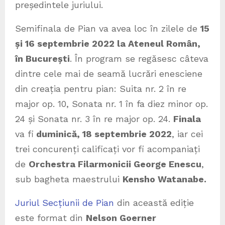
președintele juriului.
Semifinala de Pian va avea loc în zilele de
15
și 16 septembrie 2022 la Ateneul Român,
în București
. În program se regăsesc câteva
dintre cele mai de seamă lucrări enesciene
din creația pentru pian: Suita nr. 2 în re
major op. 10, Sonata nr. 1 în fa diez minor op.
24 și Sonata nr. 3 în re major op. 24.
Finala
va fi
duminică, 18 septembrie 2022
, iar cei
trei concurenți calificați vor fi acompaniați
de
Orchestra Filarmonicii George Enescu
,
sub bagheta maestrului
Kensho Watanabe.
Juriul Secțiunii de Pian
din această ediție
este format din
Nelson Goerner