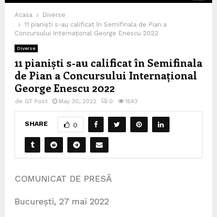
Acasa
Diverse
11 pianiști s-au calificat în Semifinala de Pian a
Concursului Internațional George Enescu 2022
Diverse
11 pianiști s-au calificat în Semifinala
de Pian a Concursului Internațional
George Enescu 2022
de
GT Post
May 30, 2022
0
1543
SHARE
0
COMUNICAT DE PRESĂ
București, 27 mai 2022