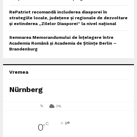
RePatriot recomandă includerea diasporei în
strategiile locale, județene și regionale de dezvoltare
și extinderea „Zilelor Diasporei” la nivel național
Semnarea Memorandumului de Înțelegere între
Academia Română și Academia de Științe Berlin –
Brandenburg
Vremea
Nürnberg
%
0%
°
C
0
0
°