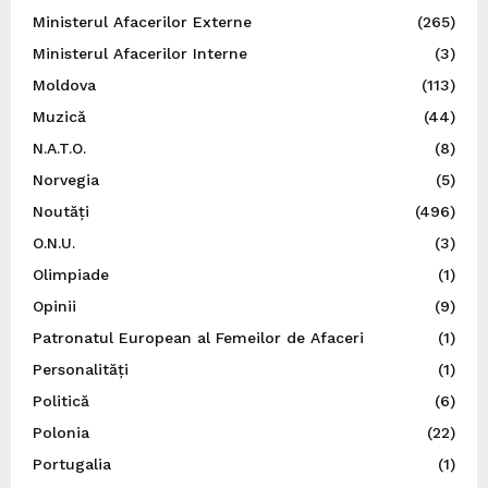
Ministerul Afacerilor Externe
(265)
Ministerul Afacerilor Interne
(3)
Moldova
(113)
Muzică
(44)
N.A.T.O.
(8)
Norvegia
(5)
Noutăți
(496)
O.N.U.
(3)
Olimpiade
(1)
Opinii
(9)
Patronatul European al Femeilor de Afaceri
(1)
Personalități
(1)
Politică
(6)
Polonia
(22)
Portugalia
(1)