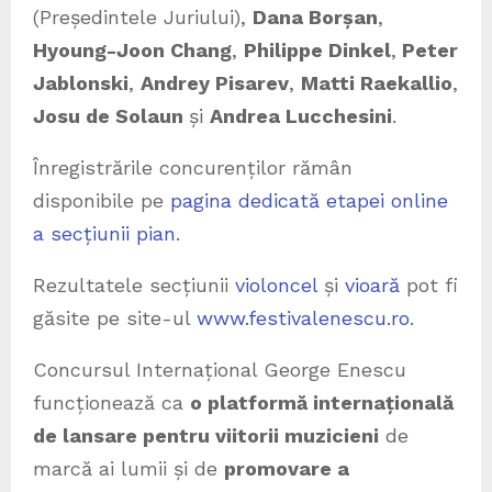
(Președintele Juriului),
Dana Borșan
,
Hyoung-Joon Chang
,
Philippe Dinkel
,
Peter
Jablonski
,
Andrey Pisarev
,
Matti Raekallio
,
Josu de Solaun
și
Andrea Lucchesini
.
Înregistrările concurenților rămân
disponibile pe
pagina dedicată etapei online
a secțiunii pian
.
Rezultatele secțiunii
violoncel
și
vioară
pot fi
găsite pe site-ul
www.festivalenescu.ro
.
Concursul Internațional George Enescu
funcționează ca
o platformă internațională
de lansare pentru viitorii muzicieni
de
marcă ai lumii și de
promovare a