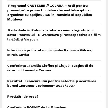
Programul CANTEMIR // „CLARA – Artă pentru
prevenție” – proiect colaborativ multidisciplinar
organizat cu sprijinul ICR în România și Republica
Moldova
Radu Jude în Polonia: ateliere cinematografice cu
actorii teatrului TR Warszawa și retrospective de film
la Łódź și Varșovia
Interviu cu primarul municipiului Râmnicu Vâlcea,
Mircia Gutău
Conferința „Familia Cioflec și Clujul” susținută de
istoricul Luminița Cornea
Rezultatul concursului pentru selecția și acordarea
bursei „Ierunca-Lovinescu” 2026/2027
Precizări de presă
Conferința ROUNIT de la München