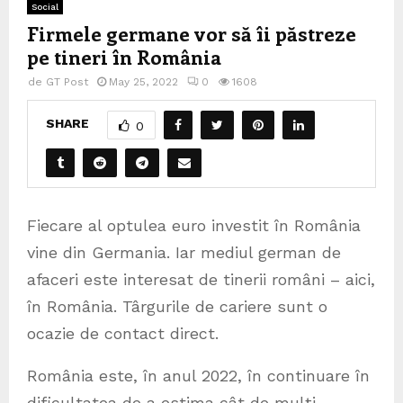
Social
Firmele germane vor să îi păstreze
pe tineri în România
de
GT Post
May 25, 2022
0
1608
SHARE
0
Fiecare al optulea euro investit în România
vine din Germania. Iar mediul german de
afaceri este interesat de tinerii români – aici,
în România. Târgurile de cariere sunt o
ocazie de contact direct.
România este, în anul 2022, în continuare în
dificultatea de a estima cât de mulți