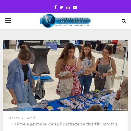
Facebook
Twitter
Linkedin
Youtube
PRIMARY
MENU
Acasa
Social
Firmele germane vor să îi păstreze pe tineri în România