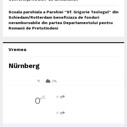
Scoala parohiala a Parohiei “Sf. Grigorie Teologul” din
Schiedam/Rotterdam beneficiaza de fonduri
nerambursabile din partea Departamentului pentru
Romanii de Pretutindeni
Vremea
Nürnberg
%
0%
°
C
0
0
°
°
0