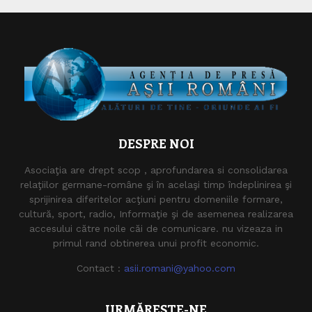
DESPRE NOI
Asociaţia are drept scop , aprofundarea si consolidarea
relaţiilor germane-române şi în acelaşi timp îndeplinirea şi
sprijinirea diferitelor acţiuni pentru domeniile formare,
cultură, sport, radio, Informaţie şi de asemenea realizarea
accesului către noile căi de comunicare. nu vizeaza in
primul rand obtinerea unui profit economic.
Contact :
asii.romani@yahoo.com
URMĂREȘTE-NE