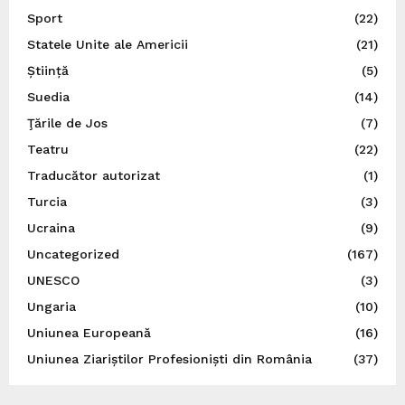
Sport
(22)
Statele Unite ale Americii
(21)
Știință
(5)
Suedia
(14)
Ţările de Jos
(7)
Teatru
(22)
Traducător autorizat
(1)
Turcia
(3)
Ucraina
(9)
Uncategorized
(167)
UNESCO
(3)
Ungaria
(10)
Uniunea Europeană
(16)
Uniunea Ziariștilor Profesioniști din România
(37)