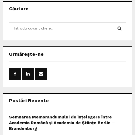
Căutare
S
e
a
S
r
c
E
Urmărește-ne
h
f
A
o
r
R
:
C
Postări Recente
H
Semnarea Memorandumului de Înțelegere între
Academia Română și Academia de Științe Berlin –
Brandenburg