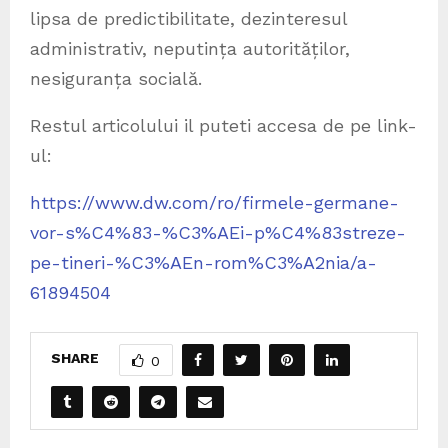
lipsa de predictibilitate, dezinteresul
administrativ, neputința autorităților,
nesiguranța socială.
Restul articolului il puteti accesa de pe link-
ul:
https://www.dw.com/ro/firmele-germane-
vor-s%C4%83-%C3%AEi-p%C4%83streze-
pe-tineri-%C3%AEn-rom%C3%A2nia/a-
61894504
SHARE
0