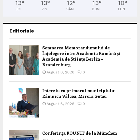
13
°
13
°
12
°
13
°
10
°
JOI
VIN
SÂM
DUM
LUN
Editoriale
Semnarea Memorandumului de
Înțelegere între Academia Română și
Academia de Științe Berlin –
Brandenburg
August 6, 2026
0
Interviu cu primarul municipiului
Râmnicu Vâlcea, Mircia Gutău
August 6, 2026
0
Conferința ROUNIT de la München