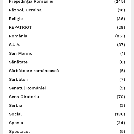
Preşedinţia României
(245)
Război, Ucraina
(16)
Religie
(36)
REPATRIOT
(28)
România
(851)
S.U.A.
(37)
San Marino
(1)
Sănătate
(6)
Sărbătoare românească
(5)
Sărbători
(7)
Senatul României
(9)
Sens Giratoriu
(70)
Serbia
(2)
Social
(136)
Spania
(34)
Spectacol
(5)