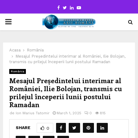
Facebook
Twitter
Linkedin
Youtube
PRIMARY
MENU
Acasa
România
Mesajul Președintelui interimar al României, Ilie Bolojan,
transmis cu prilejul începerii lunii postului Ramadan
România
Mesajul Președintelui interimar al
României, Ilie Bolojan, transmis cu
prilejul începerii lunii postului
Ramadan
de
Ion Marius Tatomir
March 1, 2025
0
815
SHARE
0