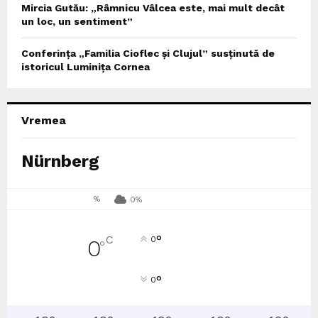
Mircia Gutău: „Râmnicu Vâlcea este, mai mult decât
un loc, un sentiment”
Conferința „Familia Cioflec și Clujul” susținută de
istoricul Luminița Cornea
Vremea
Nürnberg
%
0%
°
C
0
0
°
°
0