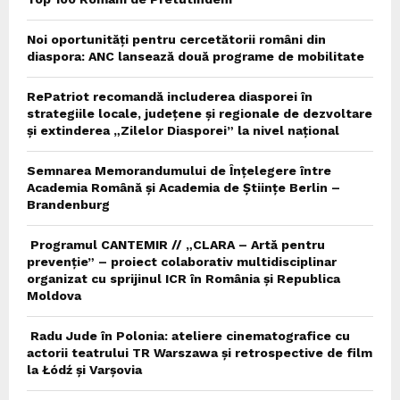
Noi oportunități pentru cercetătorii români din
diaspora: ANC lansează două programe de mobilitate
RePatriot recomandă includerea diasporei în
strategiile locale, județene și regionale de dezvoltare
și extinderea „Zilelor Diasporei” la nivel național
Semnarea Memorandumului de Înțelegere între
Academia Română și Academia de Științe Berlin –
Brandenburg
Programul CANTEMIR // „CLARA – Artă pentru
prevenție” – proiect colaborativ multidisciplinar
organizat cu sprijinul ICR în România și Republica
Moldova
Radu Jude în Polonia: ateliere cinematografice cu
actorii teatrului TR Warszawa și retrospective de film
la Łódź și Varșovia