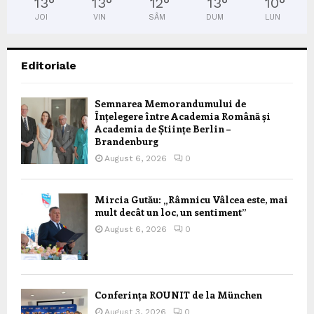
13
°
13
°
12
°
13
°
10
°
JOI
VIN
SÂM
DUM
LUN
Editoriale
Semnarea Memorandumului de
Înțelegere între Academia Română și
Academia de Științe Berlin –
Brandenburg
August 6, 2026
0
Mircia Gutău: „Râmnicu Vâlcea este, mai
mult decât un loc, un sentiment”
August 6, 2026
0
Conferința ROUNIT de la München
August 3, 2026
0