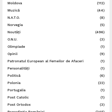
Moldova
(112)
Muzică
(44)
N.A.T.O.
(8)
Norvegia
(5)
Noutăți
(496)
O.N.U.
(3)
Olimpiade
(1)
Opinii
(9)
Patronatul European al Femeilor de Afaceri
(1)
Personalități
(1)
Politică
(6)
Polonia
(22)
Portugalia
(1)
Post Catolic
(1)
Post Ortodox
(3)
Preşedinţia României
(245)