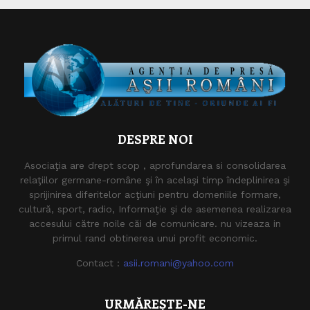
DESPRE NOI
Asociaţia are drept scop , aprofundarea si consolidarea
relaţiilor germane-române şi în acelaşi timp îndeplinirea şi
sprijinirea diferitelor acţiuni pentru domeniile formare,
cultură, sport, radio, Informaţie şi de asemenea realizarea
accesului către noile căi de comunicare. nu vizeaza in
primul rand obtinerea unui profit economic.
Contact :
asii.romani@yahoo.com
URMĂREȘTE-NE