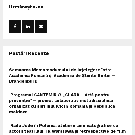
c
E
Urmărește-ne
h
f
A
o
r
R
:
C
Postări Recente
H
Semnarea Memorandumului de Înțelegere între
Academia Română și Academia de Științe Berlin –
Brandenburg
Programul CANTEMIR // „CLARA – Artă pentru
prevenție” – proiect colaborativ multidisciplinar
organizat cu sprijinul ICR în România și Republica
Moldova
Radu Jude în Polonia: ateliere cinematografice cu
actorii teatrului TR Warszawa și retrospective de film