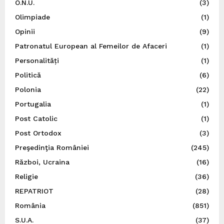
O.N.U.
(3)
Olimpiade
(1)
Opinii
(9)
Patronatul European al Femeilor de Afaceri
(1)
Personalități
(1)
Politică
(6)
Polonia
(22)
Portugalia
(1)
Post Catolic
(1)
Post Ortodox
(3)
Preşedinţia României
(245)
Război, Ucraina
(16)
Religie
(36)
REPATRIOT
(28)
România
(851)
S.U.A.
(37)