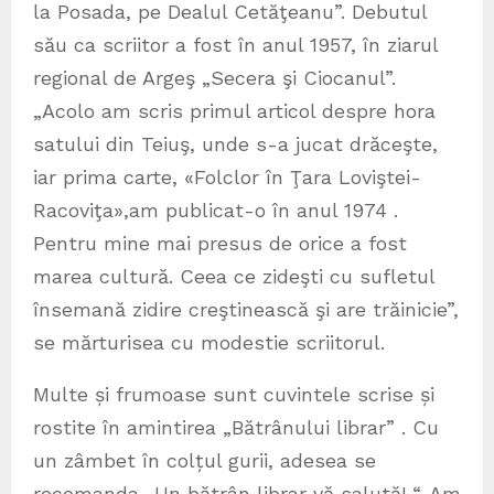
la Posada, pe Dealul Cetăţeanu”. Debutul
său ca scriitor a fost în anul 1957, în ziarul
regional de Argeş „Secera şi Ciocanul”.
„Acolo am scris primul articol despre hora
satului din Teiuş, unde s-a jucat drăceşte,
iar prima carte, «Folclor în Ţara Loviştei-
Racoviţa»,am publicat-o în anul 1974 .
Pentru mine mai presus de orice a fost
marea cultură. Ceea ce zideşti cu sufletul
însemană zidire creştinească şi are trăinicie”,
se mărturisea cu modestie scriitorul.
Multe și frumoase sunt cuvintele scrise și
rostite în amintirea „Bătrânului librar” . Cu
un zâmbet în colțul gurii, adesea se
recomanda „Un bătrân librar vă salută! “. Am