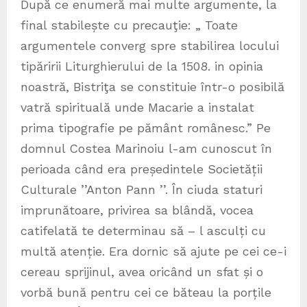
După ce enumeră mai multe argumente, la
final stabilește cu precauţie: „ Toate
argumentele converg spre stabilirea locului
tipăririi Liturghierului de la 1508. in opinia
noastră, Bistriţa se constituie într-o posibilă
vatră spirituală unde Macarie a instalat
prima tipografie pe pământ românesc.” Pe
domnul Costea Marinoiu l-am cunoscut în
perioada când era președintele Societății
Culturale ’’Anton Pann ’’. În ciuda staturi
imprunătoare, privirea sa blândă, vocea
catifelată te determinau să – l asculți cu
multă atenție. Era dornic să ajute pe cei ce-i
cereau sprijinul, avea oricând un sfat și o
vorbă bună pentru cei ce băteau la porțile