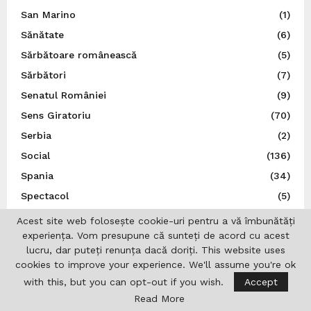
San Marino
(1)
Sănătate
(6)
Sărbătoare românească
(5)
Sărbători
(7)
Senatul României
(9)
Sens Giratoriu
(70)
Serbia
(2)
Social
(136)
Spania
(34)
Spectacol
(5)
Sport
(22)
Acest site web folosește cookie-uri pentru a vă îmbunătăți
experiența. Vom presupune că sunteți de acord cu acest
Statele Unite ale Americii
(21)
lucru, dar puteți renunța dacă doriți. This website uses
Știință
(5)
cookies to improve your experience. We'll assume you're ok
Suedia
(14)
with this, but you can opt-out if you wish.
Accept
Ţările de Jos
(7)
Read More