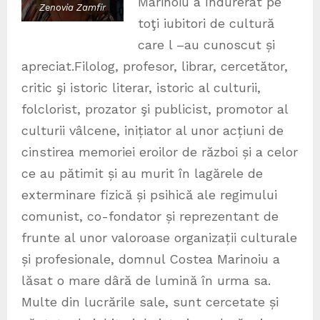
Marinoiu a îndurerat pe
Zenovia Zamfir
toţi iubitori de cultură
care l –au cunoscut și
apreciat.Filolog, profesor, librar, cercetător,
critic şi istoric literar, istoric al culturii,
folclorist, prozator şi publicist, promotor al
culturii vâlcene, inițiator al unor acțiuni de
cinstirea memoriei eroilor de război și a celor
ce au pătimit și au murit în lagărele de
exterminare fizică și psihică ale regimului
comunist, co-fondator și reprezentant de
frunte al unor valoroase organizații culturale
și profesionale, domnul Costea Marinoiu a
lăsat o mare dâră de lumină în urma sa.
Multe din lucrările sale, sunt cercetate și