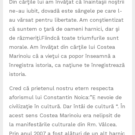
Din cărţile lui am învăţat că înaintaşii noştrii
ne-au iubit, dovadă este sângele pe care l-
au vărsat pentru libertate. Am conştientizat
că suntem o ţară de oameni harnici, dar şi
de răzmeriţi.Fiindcă toate triumfurile sunt
morale. Am învăţat din cărţile lui Costea
Marinoiu că a vieţui ca popor înseamnă a
înregistra istoria, ca naţiune te înregistrează
istoria.
Cred că prietenul nostru etern respecta
aforismul lui Constantin Noica:”E nevoie de
civilizaţie în cultură. Dar întâi de cultură “. În
acest sens Costea Marinoiu era nelipsit de
la manifestările culturale din Rm. Vâlcea.
Prin anul 2007 a fost alături de un alt harnic