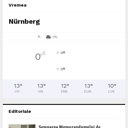
Vremea
Nürnberg
%
0%
°
C
0
0
°
°
0
13
°
13
°
12
°
13
°
10
°
JOI
VIN
SÂM
DUM
LUN
Editoriale
Semnarea Memorandumului de