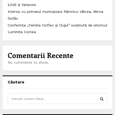
Łódź și Varșovia
Interviu cu primarul municipiului Râmnicu Vâlcea, Mircia
Gutău
Conferința „Familia Cioflec și Clujul” susținută de istoricul
Luminița Cornea
Comentarii Recente
No comments to show.
Căutare
S
e
a
S
r