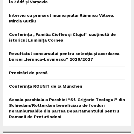
la Łódź și Varșovia
Interviu cu primarul municipiului Râmnicu Vâlcea,
Mircia Gutău
Conferința „Familia Cioflec și Clujul” susținută de
istoricul Luminița Cornea
Rezultatul concursului pentru selecția și acordarea
bursei „Ierunca-Lovinescu” 2026/2027
Precizări de presă
Conferința ROUNIT de la München
Scoala parohiala a Parohiei “Sf. Grigorie Teologul” din
Schiedam/Rotterdam beneficiaza de fonduri
nerambursabile din partea Departamentului pentru
Romanii de Pretutindeni