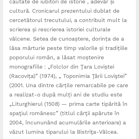
căutate de iubitori de istorie , adevăr și
cultură. Cronicarul prezentului dublat de
cercetătorul trecutului, a contribuit mult la
scrierea și rescrierea istoriei culturale
vâlcene. Setea de cunoaștere, dorința de a
lăsa mărturie peste timp valorile și tradițiile
poporului român, a lăsat moștenire
monografiile : „Folclor din Ţara Loviștei
(Racovița)” (1974), „ Toponimia Ţării Loviştei”
(2001. Una dintre cărțile remarcabile pe care
a realizat-o după mulți ani de studiu este
„Liturghierul (1508) — prima carte tipărită în
spaţiul românesc” (titlul cărţii apărute în
2004, încununând acumulările anterioare) a
văzut lumina tiparului la Bistriţa-Vâlcea.