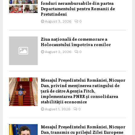
fonduri nerambursabile din partea
Departamentului pentru Romanii de
Pretutindeni
August 3, 2026
0
Ziua națională de comemorare a
Holocaustului împotriva romilor
August 2, 2026
0
Mesajul Președintelui României, Nicușor
Dan, privind menținerea ratingului de
țară de către Agenția Fitch,
implementarea PNRR și consolidarea
stabilității economice
August 1, 2026
0
Mesajul Președintelui României, Nicușor
Dan, transmis cu prilejul Zilei Europene