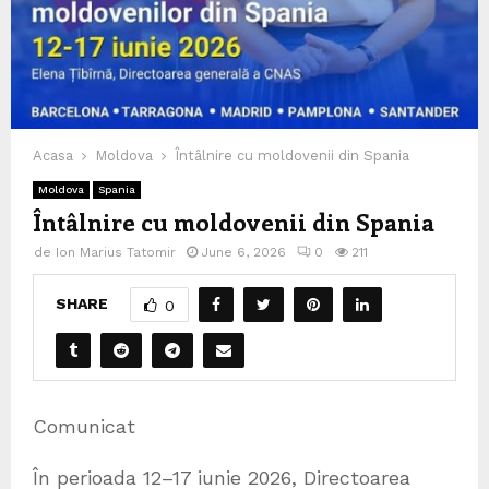
Acasa
Moldova
Întâlnire cu moldovenii din Spania
Moldova
Spania
Întâlnire cu moldovenii din Spania
de
Ion Marius Tatomir
June 6, 2026
0
211
SHARE
0
Comunicat
În perioada 12–17 iunie 2026, Directoarea