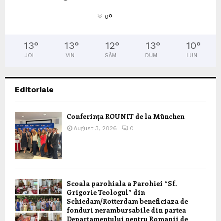
°
0
13
°
13
°
12
°
13
°
10
°
JOI
VIN
SÂM
DUM
LUN
Editoriale
Conferința ROUNIT de la München
August 3, 2026
0
Scoala parohiala a Parohiei “Sf.
Grigorie Teologul” din
Schiedam/Rotterdam beneficiaza de
fonduri nerambursabile din partea
Departamentului pentru Romanii de