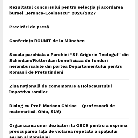
Rezultatul concursului pentru selecția și acordarea
bursei „Ierunca-Lovinescu” 2026/2027
Precizări de presă
Conferința ROUNIT de la München
Scoala parohiala a Parohiei “Sf. Grigorie Teologul” din
Schiedam/Rotterdam beneficiaza de fonduri
nerambursabile din partea Departamentului pentru
Romanii de Pretutindeni
Ziua națională de comemorare a Holocaustului
împotriva romilor
Dialog cu Prof. Mariana Chiriac – (profesoară de
matematică, Ohio, SUA)
Organizarea unor dezbateri la OSCE pentru a exprima
preocuparea față de violarea repetată a spațiului
aerian al României