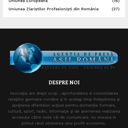
Uniunea Europeană
(16)
Uniunea Ziariștilor Profesioniști din România
(37)
DESPRE NOI
Asociaţia are drept scop , aprofundarea si consolidarea
relaţiilor germane-române şi în acelaşi timp îndeplinirea şi
sprijinirea diferitelor acţiuni pentru domeniile formare,
cultură, sport, radio, Informaţie şi de asemenea realizarea
accesului către noile căi de comunicare. nu vizeaza in
primul rand obtinerea unui profit economic.