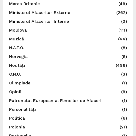
Marea Britanie
(49)
Ministerul Afacerilor Externe
(262)
Ministerul Afacerilor Interne
(3)
Moldova
(111)
Muzică
(44)
N.A.T.O.
(8)
Norvegia
(5)
Noutăți
(496)
O.N.U.
(3)
Olimpiade
(1)
Opinii
(9)
Patronatul European al Femeilor de Afaceri
(1)
Personalități
(1)
Politică
(6)
Polonia
(21)
Portugalia
(1)