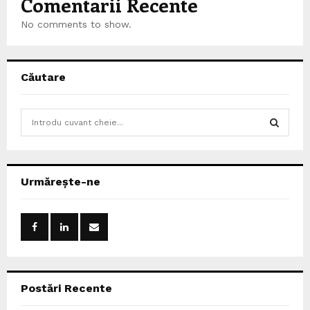
Comentarii Recente
No comments to show.
Căutare
S
e
a
S
r
c
E
Urmărește-ne
h
f
A
o
r
R
:
C
Postări Recente
H