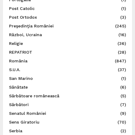
Post Catolic
(1)
Post Ortodox
(3)
Preşedinţia României
(245)
Război, Ucraina
(16)
Religie
(36)
REPATRIOT
(28)
România
(847)
S.U.A.
(37)
San Marino
(1)
Sănătate
(6)
Sărbătoare românească
(5)
Sărbători
(7)
Senatul României
(9)
Sens Giratoriu
(70)
Serbia
(2)