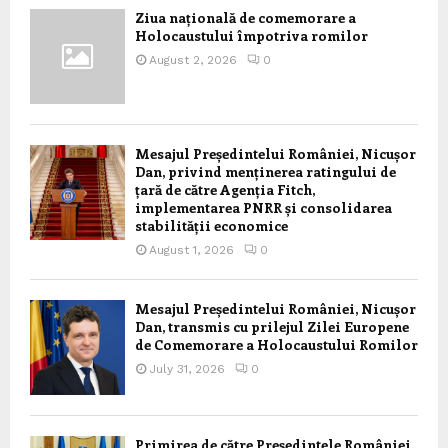
Ziua națională de comemorare a
Holocaustului împotriva romilor
August 2, 2026
0
Mesajul Președintelui României, Nicușor
Dan, privind menținerea ratingului de
țară de către Agenția Fitch,
implementarea PNRR și consolidarea
stabilității economice
August 1, 2026
0
Mesajul Președintelui României, Nicușor
Dan, transmis cu prilejul Zilei Europene
de Comemorare a Holocaustului Romilor
July 31, 2026
0
Primirea de către Președintele României,