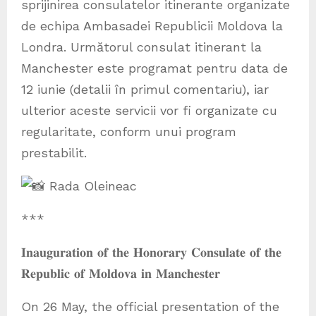
sprijinirea consulatelor itinerante organizate
de echipa Ambasadei Republicii Moldova la
Londra. Următorul consulat itinerant la
Manchester este programat pentru data de
12 iunie (detalii în primul comentariu), iar
ulterior aceste servicii vor fi organizate cu
regularitate, conform unui program
prestabilit.
Rada Oleineac
***
𝐈𝐧𝐚𝐮𝐠𝐮𝐫𝐚𝐭𝐢𝐨𝐧 𝐨𝐟 𝐭𝐡𝐞 𝐇𝐨𝐧𝐨𝐫𝐚𝐫𝐲 𝐂𝐨𝐧𝐬𝐮𝐥𝐚𝐭𝐞 𝐨𝐟 𝐭𝐡𝐞
𝐑𝐞𝐩𝐮𝐛𝐥𝐢𝐜 𝐨𝐟 𝐌𝐨𝐥𝐝𝐨𝐯𝐚 𝐢𝐧 𝐌𝐚𝐧𝐜𝐡𝐞𝐬𝐭𝐞𝐫
On 26 May, the official presentation of the