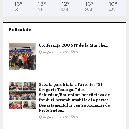
13
°
13
°
12
°
13
°
10
°
JOI
VIN
SÂM
DUM
LUN
Editoriale
Conferința ROUNIT de la München
August 3, 2026
0
Scoala parohiala a Parohiei “Sf.
Grigorie Teologul” din
Schiedam/Rotterdam beneficiaza de
fonduri nerambursabile din partea
Departamentului pentru Romanii de
Pretutindeni
August 3, 2026
0