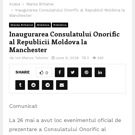
Acasa
Marea Britanie
Inaugurarea Consulatului Onorific al Republicii Moldova la
Manchester
Marea Britanie
Moldova
România
Inaugurarea Consulatului Onorific
al Republicii Moldova la
Manchester
de
Ion Marius Tatomir
June 6, 2026
0
246
SHARE
0
Comunicat
La 26 mai a avut loc evenimentul oficial de
prezentare a Consulatului Onorific al