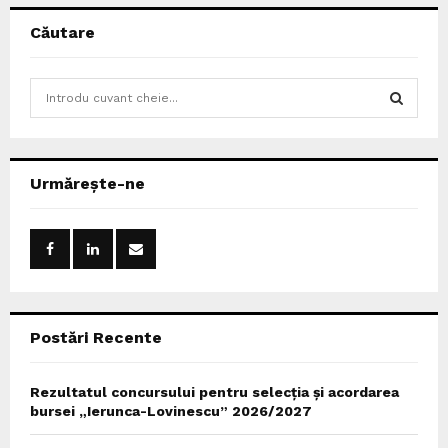
Căutare
S
e
a
S
r
c
E
Urmărește-ne
h
f
A
o
r
R
:
C
Postări Recente
H
Rezultatul concursului pentru selecția și acordarea
bursei „Ierunca-Lovinescu” 2026/2027