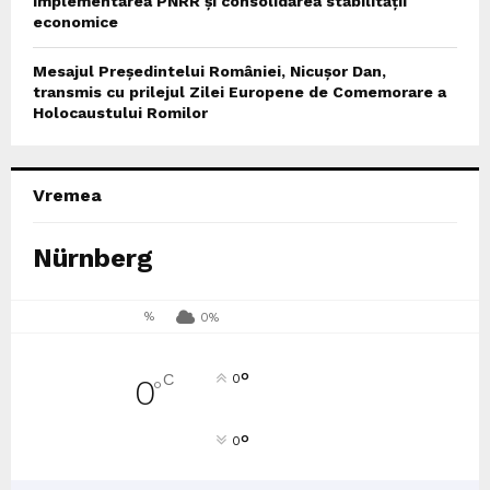
implementarea PNRR și consolidarea stabilității
economice
Mesajul Președintelui României, Nicușor Dan,
transmis cu prilejul Zilei Europene de Comemorare a
Holocaustului Romilor
Vremea
Nürnberg
%
0%
°
C
0
0
°
°
0