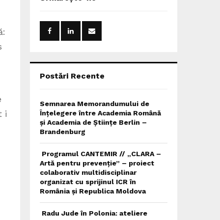
h
f
A
o
ă:
r
R
:
s
C
H
Postări Recente
e
Semnarea Memorandumului de
 i
Înțelegere între Academia Română
și Academia de Științe Berlin –
Brandenburg
Programul CANTEMIR // „CLARA –
Artă pentru prevenție” – proiect
colaborativ multidisciplinar
organizat cu sprijinul ICR în
România și Republica Moldova
Radu Jude în Polonia: ateliere