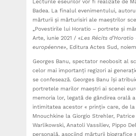
Lecturile eseurilor vor fi realizate de 
Badea. La finalul evenimentului, autor
mărturii și mărturisiri ale maeștrilor s
„Povestirile lui Horatio – portrete și m
Arte, iunie 2021 / «
Les Récits d’Horatio
européenne
»
, Editura Actes Sud, noiem
Georges Banu, spectator neobosit al sce
celor mai importanți regizori ai generaț
se confesează. Georges Banu își atribui
portretele marilor maeștri ai scenei eur
memoria lor, legată de gândirea orală a
intimitatea acestor « prinți» care, de l
Mnouchkine la Giorgio Strehler, Patrice
Warlikowski, Anatoli Vassiliev, Pippo 
personală, asociind mărturii biografice 