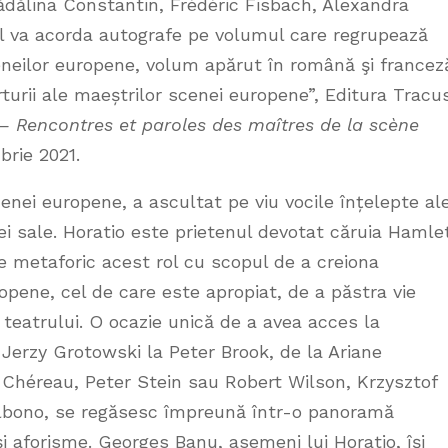
Mădălina Constantin, Frédéric Fisbach, Alexandra
ul va acorda autografe pe volumul care regrupează
ceneilor europene, volum apărut în română şi francez
ărturii ale maeștrilor scenei europene”, Editura Tracu
 – Rencontres et paroles des maîtres de la scène
brie 2021.
nei europene, a ascultat pe viu vocile înțelepte al
iei sale. Horatio este prietenul devotat căruia Hamlet
e metaforic acest rol cu scopul de a creiona
opene, cel de care este apropiat, de a păstra vie
 teatrului. O ocazie unică de a avea acces la
a Jerzy Grotowski la Peter Brook, de la Ariane
 Chéreau, Peter Stein sau Robert Wilson, Krzysztof
Delbono, se regăsesc împreună într-o panoramă
și aforisme. Georges Banu, asemeni lui Horatio, își