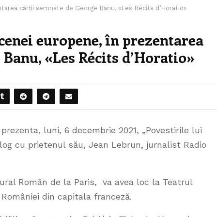
ntarea cărții semnate de George Banu, «Les Récits d’Horatio»
scenei europene, în prezentarea
 Banu, «Les Récits d’Horatio»
ezenta, luni, 6 decembrie 2021, „Povestirile lui
alog cu prietenul său, Jean Lebrun, jurnalist Radio
tural Român de la Paris, va avea loc la Teatrul
 României din capitala franceză.