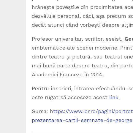
hrănește poveștile din proximitatea aces
dezvăluie personal, căci, așa precum s
decât atunci când vorbești despre alții»
Profesor universitar, scriitor, eseist,
Ge
emblematice ale scenei moderne. Printr
dintre teatru și pictură, sau teatrul ori
mai bună carte despre teatru, din partea
Academiei Franceze în 2014.
Pentru înscrieri, intrarea efectuându-s
este rugat să acceseze acest
link.
Sursa: h
ttps://www.icr.ro/pagini/portr
prezentarea-cartii-semnate-de-george