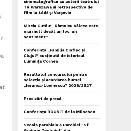
cinematografice cu actorii teatrului
TR Warszawa și retrospective de
film la Łódź și Varșovia
ă
Mircia Gutău: „Râmnicu Vâlcea este,
mai mult decât un loc, un
sentiment”
r
Conferința „Familia Cioflec și
ea
Clujul” susținută de istoricul
Luminița Cornea
Rezultatul concursului pentru
selecția și acordarea bursei
„Ierunca-Lovinescu” 2026/2027
at
Precizări de presă
Conferința ROUNIT de la München
Scoala parohiala a Parohiei “Sf.
Grigorie Teologul” din