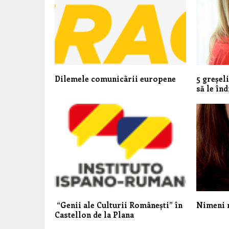
Dilemele comunicãrii europene
5 greșeli
să le înd
“Genii ale Culturii Românești” în
Nimeni n
Castellon de la Plana