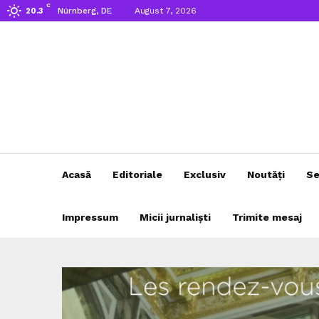
C
Nürnberg, DE
August 7, 2026
20.3
Acasă
Editoriale
Exclusiv
Noutăți
Se
Impressum
Micii jurnaliști
Trimite mesaj