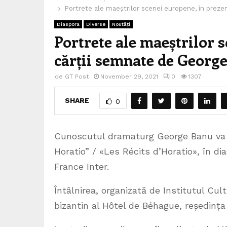
Portrete ale maeștrilor scenei europene, în preze
Diaspora
Diverse
Noutăți
Portrete ale maeștrilor 
cărții semnate de George
de
GT Post
November 29, 2021
0
1307
SHARE
0
Cunoscutul dramaturg George Banu va pr
Horatio” / «Les Récits d’Horatio», în di
France Inter.
Întâlnirea, organizată de Institutul Cul
bizantin al Hôtel de Béhague, reședința