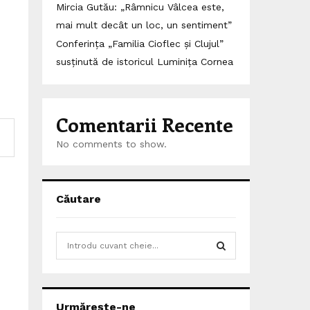
Mircia Gutău: „Râmnicu Vâlcea este,
mai mult decât un loc, un sentiment”
Conferința „Familia Cioflec și Clujul”
susținută de istoricul Luminița Cornea
Comentarii Recente
No comments to show.
Căutare
S
e
a
S
r
c
E
Urmărește-ne