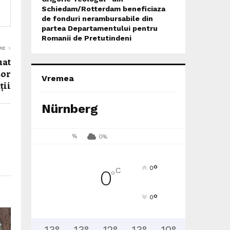
Schiedam/Rotterdam beneficiaza
de fonduri nerambursabile din
partea Departamentului pentru
Romanii de Pretutindeni
RE
uat
șor
Vremea
ții
Nürnberg
%
0%
°
0
C
0
°
°
0
13
°
13
°
12
°
13
°
10
°