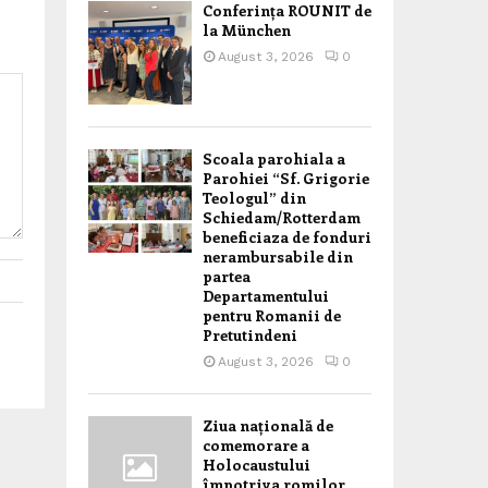
Conferința ROUNIT de
la München
August 3, 2026
0
Scoala parohiala a
Parohiei “Sf. Grigorie
Teologul” din
Schiedam/Rotterdam
beneficiaza de fonduri
nerambursabile din
partea
Departamentului
pentru Romanii de
Pretutindeni
August 3, 2026
0
Ziua națională de
comemorare a
Holocaustului
împotriva romilor