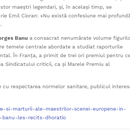
tor maeștri legendari, și, în același timp, se
crie Emil Cioran: «Nu există confesiune mai profund
.
orges Banu
a consacrat nenumărate volume figurilo
e temele centrale abordate a studiat raporturile
ental. În Franța, a primit de trei ori premiul pentru c
 Sindicatului criticii, ca și Marele Premiu al
e cu respectarea normelor sanitare, publicul interes
ete-si-marturii-ale-maestrilor-scenei-europene-in-
-banu-les-recits-dhoratio