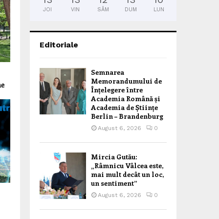
JOI
VIN
SÂM
DUM
LUN
Editoriale
Semnarea
Memorandumului de
ne
Înțelegere între
Academia Română și
Academia de Științe
Berlin – Brandenburg
August 6, 2026
0
Mircia Gutău:
„Râmnicu Vâlcea este,
mai mult decât un loc,
un sentiment”
August 6, 2026
0