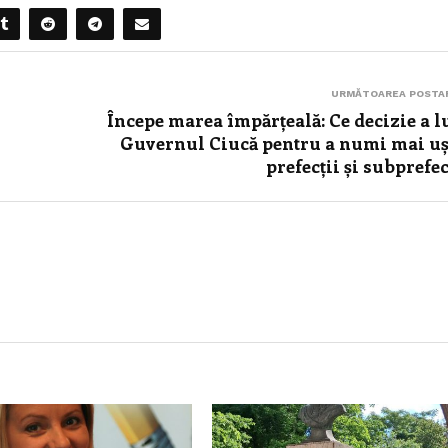
URMĂTOAREA POSTA
Începe marea împărțeală: Ce decizie a l
Guvernul Ciucă pentru a numi mai u
prefecții și subprefec