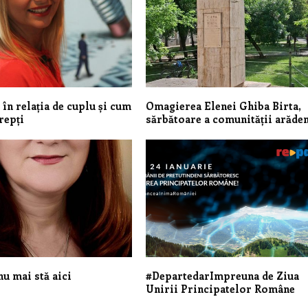
 în relația de cuplu și cum
Omagierea Elenei Ghiba Birta,
repți
sărbătoare a comunității arăde
u mai stă aici
#DepartedarImpreuna de Ziua
Unirii Principatelor Române