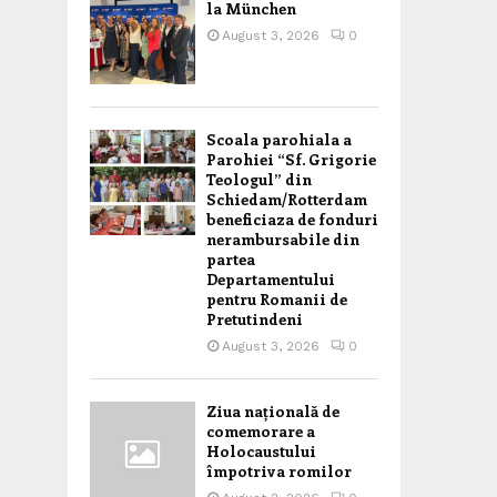
la München
August 3, 2026
0
Scoala parohiala a
Parohiei “Sf. Grigorie
Teologul” din
Schiedam/Rotterdam
beneficiaza de fonduri
nerambursabile din
partea
Departamentului
pentru Romanii de
Pretutindeni
August 3, 2026
0
Ziua națională de
comemorare a
Holocaustului
împotriva romilor