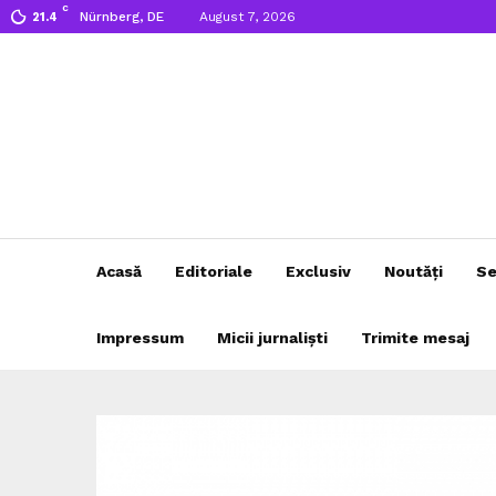
C
Nürnberg, DE
August 7, 2026
21.4
Acasă
Editoriale
Exclusiv
Noutăți
Se
Impressum
Micii jurnaliști
Trimite mesaj