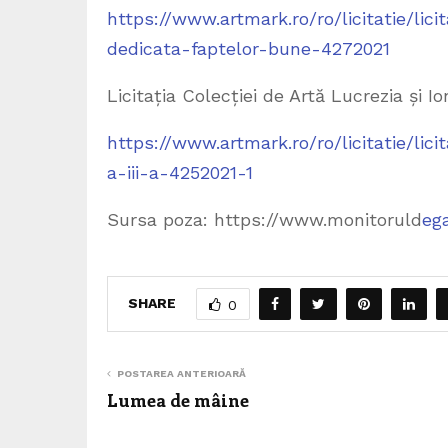
https://www.artmark.ro/ro/licitatie/lic
dedicata-faptelor-bune-4272021
Licitația Colecției de Artă Lucrezia și I
https://www.artmark.ro/ro/licitatie/lic
a-iii-a-4252021-1
Sursa poza: https://www.monitoruld
ega
SHARE
0
POSTAREA ANTERIOARĂ
Lumea de mâine