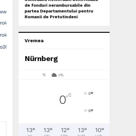
de fonduri nerambursabile din
partea Departamentului pentru
Romanii de Pretutindeni
Vremea
Nürnberg
%
0%
°
0
C
0
°
°
0
13
°
13
°
12
°
13
°
10
°