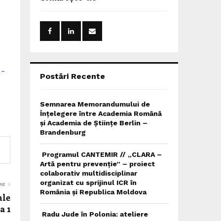
h
f
A
o
r
R
:
C
a-
H
Postări Recente
Semnarea Memorandumului de
Înțelegere între Academia Română
și Academia de Științe Berlin –
Brandenburg
Programul CANTEMIR // „CLARA –
Artă pentru prevenție” – proiect
colaborativ multidisciplinar
organizat cu sprijinul ICR în
RE
România și Republica Moldova
hle
a 1
Radu Jude în Polonia: ateliere