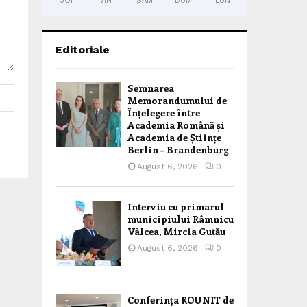
JOI
VIN
SÂM
DUM
LUN
Editoriale
Semnarea
Memorandumului de
Înțelegere între
Academia Română și
Academia de Științe
Berlin – Brandenburg
August 6, 2026
0
Interviu cu primarul
municipiului Râmnicu
Vâlcea, Mircia Gutău
August 6, 2026
0
Conferința ROUNIT de