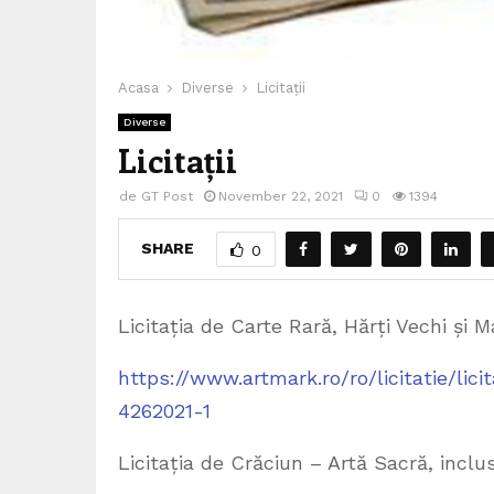
Acasa
Diverse
Licitații
Diverse
Licitații
de
GT Post
November 22, 2021
0
1394
SHARE
0
Licitația de Carte Rară, Hărți Vechi și 
https://www.artmark.ro/ro/licitatie/lic
4262021-1
Licitația de Crăciun – Artă Sacră, incl