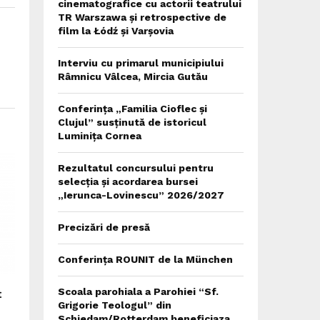
cinematografice cu actorii teatrului
TR Warszawa și retrospective de
film la Łódź și Varșovia
Interviu cu primarul municipiului
Râmnicu Vâlcea, Mircia Gutău
Conferința „Familia Cioflec și
Clujul” susținută de istoricul
Luminița Cornea
Rezultatul concursului pentru
selecția și acordarea bursei
„Ierunca-Lovinescu” 2026/2027
Precizări de presă
Conferința ROUNIT de la München
Scoala parohiala a Parohiei “Sf.
t
Grigorie Teologul” din
Schiedam/Rotterdam beneficiaza