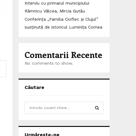
Interviu cu primarul municipiului
Râmnicu Vâlcea, Mircia Gutău
Conferința „Familia Cioflec și Clujul”
susținută de istoricul Luminița Cornea
Comentarii Recente
No comments to show.
Căutare
S
e
a
S
r
c
E
Urmărește-ne