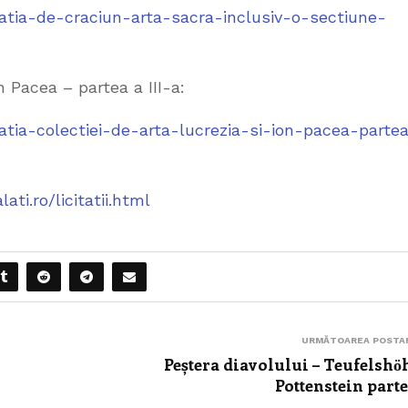
itatia-de-craciun-arta-sacra-inclusiv-o-sectiune-
on Pacea – partea a III-a:
itatia-colectiei-de-arta-lucrezia-si-ion-pacea-parte
lati.ro/licitatii.html
URMĂTOAREA POSTA
Peștera diavolului – Teufelshӧ
Pottenstein parte