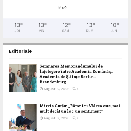
°
0
13
°
13
°
12
°
13
°
10
°
JOI
VIN
SÂM
DUM
LUN
Editoriale
Semnarea Memorandumului de
Înțelegere între Academia Română și
Academia de Științe Berlin –
Brandenburg
August 6, 2026
0
Mircia Gutău: „Râmnicu Vâlcea este, mai
mult decât un loc, un sentiment”
August 6, 2026
0