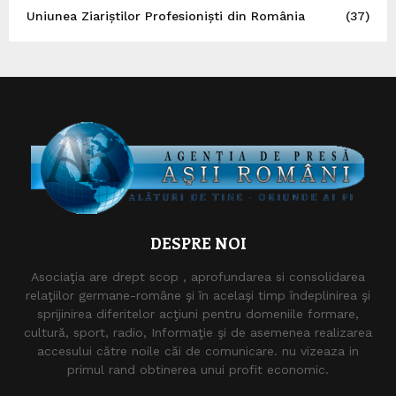
Uniunea Ziariștilor Profesioniști din România
(37)
DESPRE NOI
Asociaţia are drept scop , aprofundarea si consolidarea
relaţiilor germane-române şi în acelaşi timp îndeplinirea şi
sprijinirea diferitelor acţiuni pentru domeniile formare,
cultură, sport, radio, Informaţie şi de asemenea realizarea
accesului către noile căi de comunicare. nu vizeaza in
primul rand obtinerea unui profit economic.