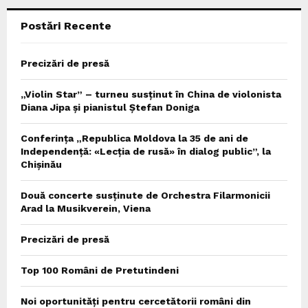
Postări Recente
H
Precizări de presă
„Violin Star” – turneu susținut în China de violonista
Diana Jipa și pianistul Ștefan Doniga
Conferința „Republica Moldova la 35 de ani de
Independență: «Lecția de rusă» în dialog public”, la
Chișinău
Două concerte susținute de Orchestra Filarmonicii
Arad la Musikverein, Viena
Precizări de presă
Top 100 Români de Pretutindeni
Noi oportunități pentru cercetătorii români din