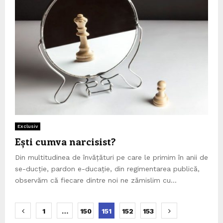
Exclusiv
Ești cumva narcisist?
Din multitudinea de învățături pe care le primim în anii de
se-ducție, pardon e-ducație, din regimentarea publică,
observăm că fiecare dintre noi ne zămislim cu...
Posts
1
…
150
151
152
153