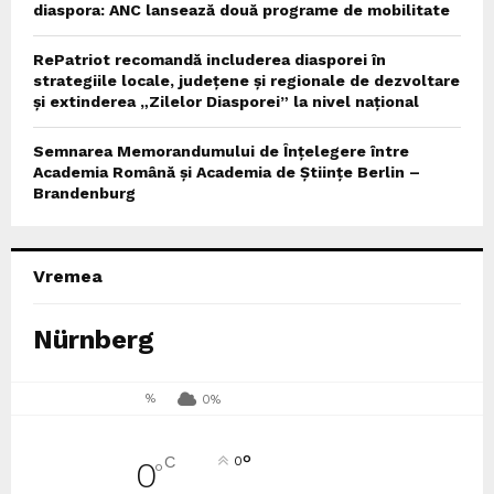
diaspora: ANC lansează două programe de mobilitate
RePatriot recomandă includerea diasporei în
strategiile locale, județene și regionale de dezvoltare
și extinderea „Zilelor Diasporei” la nivel național
Semnarea Memorandumului de Înțelegere între
Academia Română și Academia de Științe Berlin –
Brandenburg
Vremea
Nürnberg
%
0%
°
C
0
0
°