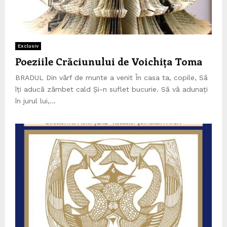
Exclusiv
Poeziile Crăciunului de Voichița Toma
BRADUL Din vârf de munte a venit În casa ta, copile, Să
îți aducă zâmbet cald Și-n suflet bucurie. Să vă adunați
în jurul lui,...