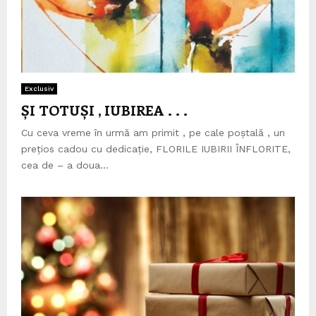
Exclusiv
ȘI TOTUȘI , IUBIREA . . .
Cu ceva vreme în urmă am primit , pe cale poștală , un
prețios cadou cu dedicație, FLORILE IUBIRII ÎNFLORITE,
cea de – a doua...