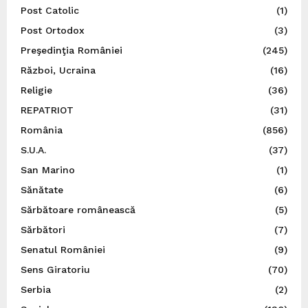
Post Catolic
(1)
Post Ortodox
(3)
Preşedinţia României
(245)
Război, Ucraina
(16)
Religie
(36)
REPATRIOT
(31)
România
(856)
S.U.A.
(37)
San Marino
(1)
Sănătate
(6)
Sărbătoare românească
(5)
Sărbători
(7)
Senatul României
(9)
Sens Giratoriu
(70)
Serbia
(2)