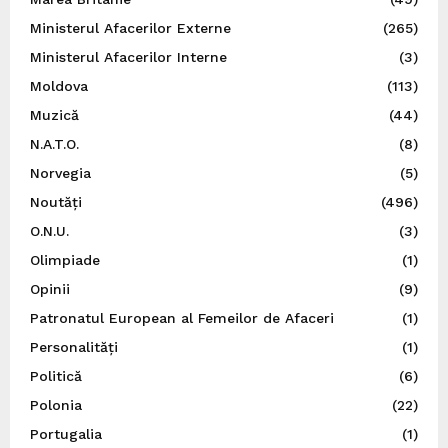
Ministerul Afacerilor Externe
(265)
Ministerul Afacerilor Interne
(3)
Moldova
(113)
Muzică
(44)
N.A.T.O.
(8)
Norvegia
(5)
Noutăți
(496)
O.N.U.
(3)
Olimpiade
(1)
Opinii
(9)
Patronatul European al Femeilor de Afaceri
(1)
Personalități
(1)
Politică
(6)
Polonia
(22)
Portugalia
(1)