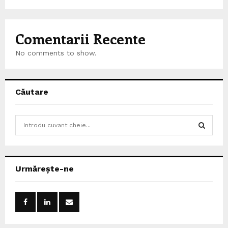
Comentarii Recente
No comments to show.
Căutare
S
e
a
S
r
c
E
Urmărește-ne
h
f
A
o
r
R
:
C