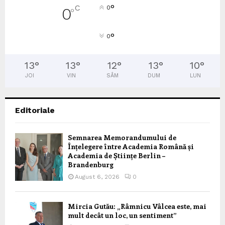
°
C
0
0
°
°
0
13
°
13
°
12
°
13
°
10
°
JOI
VIN
SÂM
DUM
LUN
Editoriale
Semnarea Memorandumului de
Înțelegere între Academia Română și
Academia de Științe Berlin –
Brandenburg
August 6, 2026
0
Mircia Gutău: „Râmnicu Vâlcea este, mai
mult decât un loc, un sentiment”