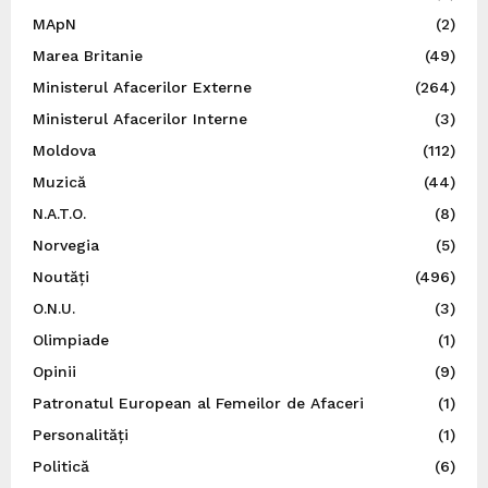
MApN
(2)
Marea Britanie
(49)
Ministerul Afacerilor Externe
(264)
Ministerul Afacerilor Interne
(3)
Moldova
(112)
Muzică
(44)
N.A.T.O.
(8)
Norvegia
(5)
Noutăți
(496)
O.N.U.
(3)
Olimpiade
(1)
Opinii
(9)
Patronatul European al Femeilor de Afaceri
(1)
Personalități
(1)
Politică
(6)