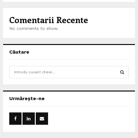
Comentarii Recente
No comments to show.
Căutare
S
e
a
S
r
c
E
Urmărește-ne
h
f
A
o
r
R
:
C