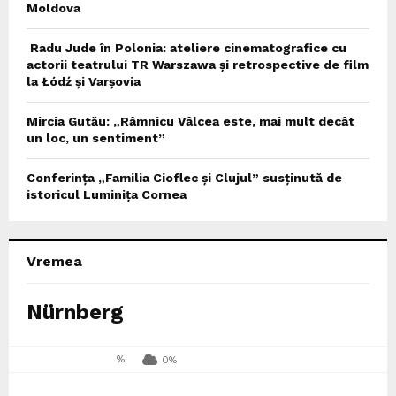
Moldova
Radu Jude în Polonia: ateliere cinematografice cu
actorii teatrului TR Warszawa și retrospective de film
la Łódź și Varșovia
Mircia Gutău: „Râmnicu Vâlcea este, mai mult decât
un loc, un sentiment”
Conferința „Familia Cioflec și Clujul” susținută de
istoricul Luminița Cornea
Vremea
Nürnberg
%
0%