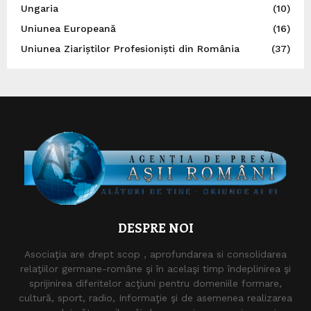
Ungaria
(10)
Uniunea Europeană
(16)
Uniunea Ziariștilor Profesioniști din România
(37)
DESPRE NOI
Asociaţia are drept scop , aprofundarea si consolidarea
relaţiilor germane-române şi în acelaşi timp îndeplinirea şi
sprijinirea diferitelor acţiuni pentru domeniile formare,
cultură, sport, radio, Informaţie şi de asemenea realizarea