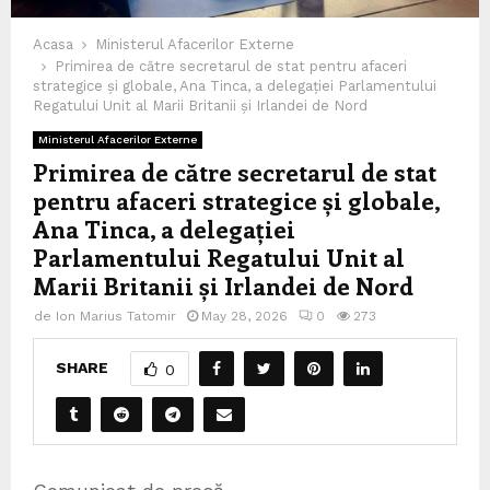
Acasa
Ministerul Afacerilor Externe
Primirea de către secretarul de stat pentru afaceri
strategice și globale, Ana Tinca, a delegației Parlamentului
Regatului Unit al Marii Britanii și Irlandei de Nord
Ministerul Afacerilor Externe
Primirea de către secretarul de stat
pentru afaceri strategice și globale,
Ana Tinca, a delegației
Parlamentului Regatului Unit al
Marii Britanii și Irlandei de Nord
de
Ion Marius Tatomir
May 28, 2026
0
273
SHARE
0