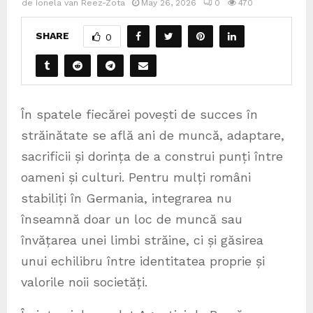
de
Ionela van Reez-Zota
May 26, 2026
0
470
SHARE
0
În spatele fiecărei povești de succes în
străinătate se află ani de muncă, adaptare,
sacrificii și dorința de a construi punți între
oameni și culturi. Pentru mulți români
stabiliți în Germania, integrarea nu
înseamnă doar un loc de muncă sau
învățarea unei limbi străine, ci și găsirea
unui echilibru între identitatea proprie și
valorile noii societăți.