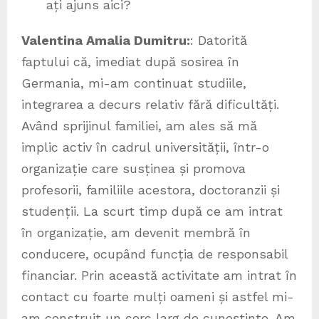
ați ajuns aici?
Valentina Amalia Dumitru:
: Datorită
faptului că, imediat după sosirea în
Germania, mi-am continuat studiile,
integrarea a decurs relativ fără dificultăți.
Având sprijinul familiei, am ales să mă
implic activ în cadrul universității, într-o
organizație care susținea și promova
profesorii, familiile acestora, doctoranzii și
studenții. La scurt timp după ce am intrat
în organizație, am devenit membră în
conducere, ocupând funcția de responsabil
financiar. Prin această activitate am intrat în
contact cu foarte mulți oameni și astfel mi-
am construit un cerc larg de cunoștințe. Am