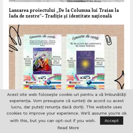
Lansarea proiectului „De la Columna lui Traian la
lada de zestre”– Tradiție și identitate națională
Acest site web folosește cookie-uri pentru a vă îmbunătăți
experiența. Vom presupune că sunteți de acord cu acest
lucru, dar puteți renunța dacă doriți. This website uses
Lansare de carte la Centrul Cultural romȃno-
cookies to improve your experience. We'll assume you're ok
moldo-german de Integrare „Dumitru Dorin
Prunariu” din Nürnberg
with this, but you can opt-out if you wish.
Accept
Read More