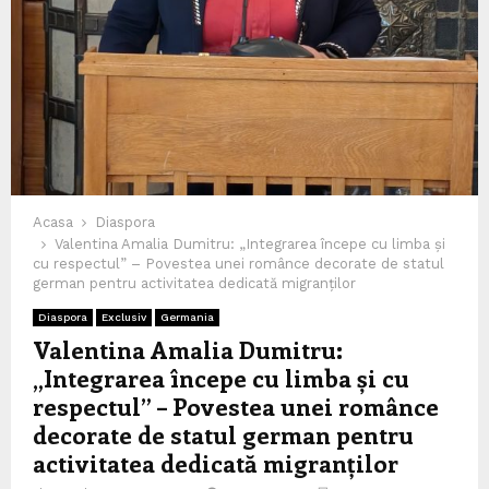
Acasa
Diaspora
Valentina Amalia Dumitru: „Integrarea începe cu limba și
cu respectul” – Povestea unei românce decorate de statul
german pentru activitatea dedicată migranților
Diaspora
Exclusiv
Germania
Valentina Amalia Dumitru:
„Integrarea începe cu limba și cu
respectul” – Povestea unei românce
decorate de statul german pentru
activitatea dedicată migranților