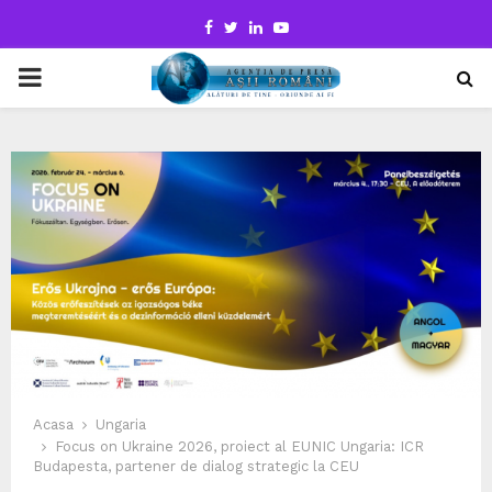
Facebook
Twitter
Linkedin
Youtube
PRIMARY
MENU
Acasa
Ungaria
Focus on Ukraine 2026, proiect al EUNIC Ungaria: ICR
Budapesta, partener de dialog strategic la CEU