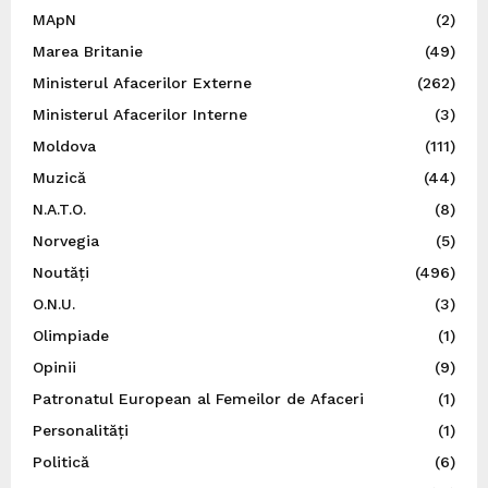
MApN
(2)
Marea Britanie
(49)
Ministerul Afacerilor Externe
(262)
Ministerul Afacerilor Interne
(3)
Moldova
(111)
Muzică
(44)
N.A.T.O.
(8)
Norvegia
(5)
Noutăți
(496)
O.N.U.
(3)
Olimpiade
(1)
Opinii
(9)
Patronatul European al Femeilor de Afaceri
(1)
Personalități
(1)
Politică
(6)