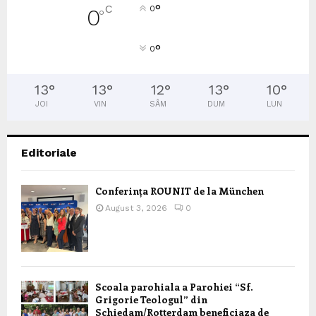
°
C
0
0
°
°
0
13
°
13
°
12
°
13
°
10
°
JOI
VIN
SÂM
DUM
LUN
Editoriale
Conferința ROUNIT de la München
August 3, 2026
0
Scoala parohiala a Parohiei “Sf.
Grigorie Teologul” din
Schiedam/Rotterdam beneficiaza de