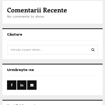
Comentarii Recente
No comments to show.
Căutare
S
e
a
S
r
c
E
Urmărește-ne
h
f
A
o
r
R
:
C