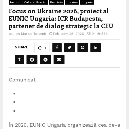
Institutul Cultural Român
România
Ucraina
Ungaria
Focus on Ukraine 2026, proiect al
EUNIC Ungaria: ICR Budapesta,
partener de dialog strategic la CEU
de
Ion Marius Tatomir
February 28, 2026
0
363
SHARE
0
Comunicat
În 2026, EUNIC Ungaria organizează cea de-a