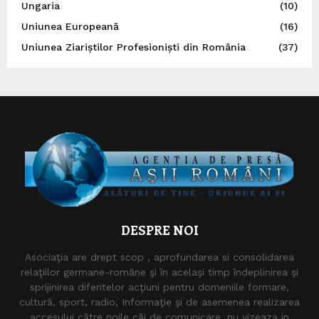
Ungaria
(10)
Uniunea Europeană
(16)
Uniunea Ziariștilor Profesioniști din România
(37)
DESPRE NOI
Asociaţia are drept scop , aprofundarea si consolidarea
relaţiilor germane-române şi în acelaşi timp îndeplinirea şi
sprijinirea diferitelor acţiuni pentru domeniile formare,
cultură, sport, radio, Informaţie şi de asemenea realizarea
accesului către noile căi de comunicare. nu vizeaza in