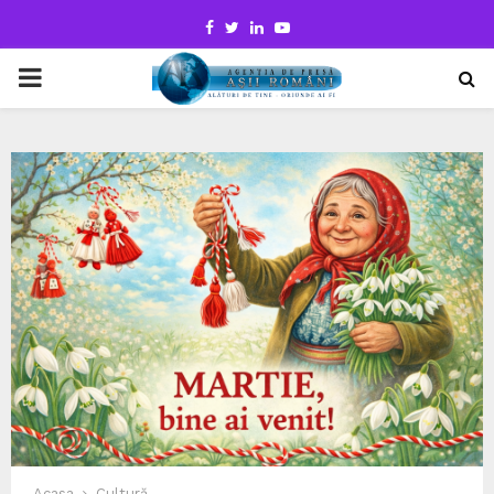
Facebook
Twitter
Linkedin
Youtube
PRIMARY
MENU
Acasa
Cultură