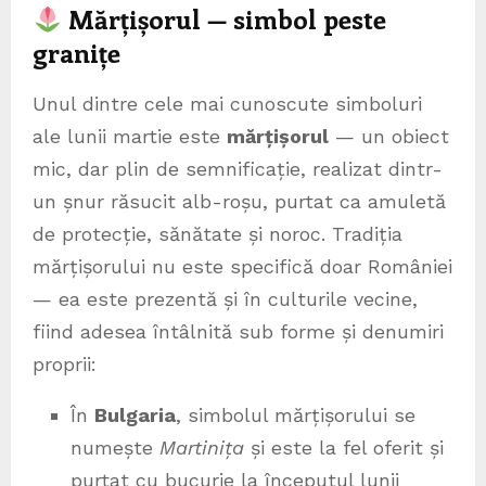
Mărțișorul — simbol peste
granițe
Unul dintre cele mai cunoscute simboluri
ale lunii martie este
mărțișorul
— un obiect
mic, dar plin de semnificație, realizat dintr-
un șnur răsucit alb-roșu, purtat ca amuletă
de protecție, sănătate și noroc. Tradiția
mărțișorului nu este specifică doar României
— ea este prezentă și în culturile vecine,
fiind adesea întâlnită sub forme și denumiri
proprii:
În
Bulgaria
, simbolul mărțișorului se
numește
Martinița
și este la fel oferit și
purtat cu bucurie la începutul lunii