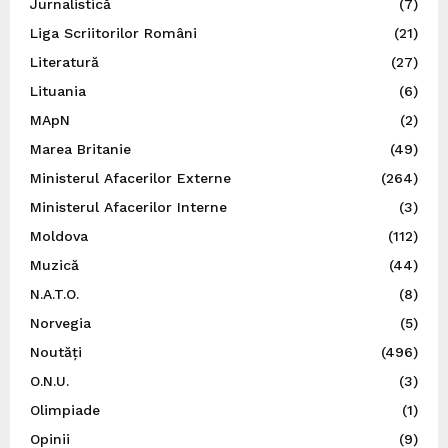
Jurnalistică
(7)
Liga Scriitorilor Români
(21)
Literatură
(27)
Lituania
(6)
MApN
(2)
Marea Britanie
(49)
Ministerul Afacerilor Externe
(264)
Ministerul Afacerilor Interne
(3)
Moldova
(112)
Muzică
(44)
N.A.T.O.
(8)
Norvegia
(5)
Noutăți
(496)
O.N.U.
(3)
Olimpiade
(1)
Opinii
(9)