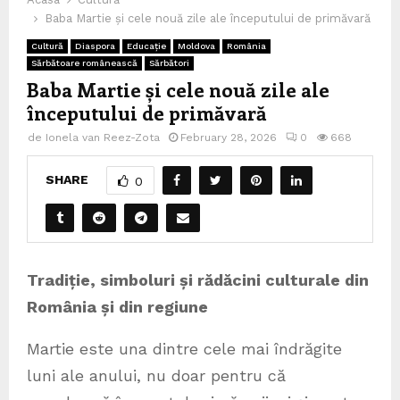
Baba Martie și cele nouă zile ale începutului de primăvară
Cultură
Diaspora
Educație
Moldova
România
Sărbătoare românească
Sărbători
Baba Martie și cele nouă zile ale
începutului de primăvară
de
Ionela van Reez-Zota
February 28, 2026
0
668
SHARE
0
Tradiție, simboluri și rădăcini culturale din
România și din regiune
Martie este una dintre cele mai îndrăgite
luni ale anului, nu doar pentru că