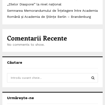
„Zilelor Diasporei” la nivel național
Semnarea Memorandumului de Înțelegere între Academia
Română și Academia de Științe Berlin – Brandenburg
Comentarii Recente
No comments to show.
Căutare
S
e
a
S
r
c
E
Urmărește-ne
h