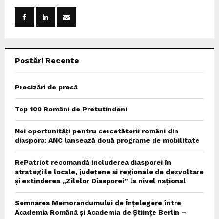
f
A
o
r
R
:
C
Postări Recente
H
Precizări de presă
Top 100 Români de Pretutindeni
Noi oportunități pentru cercetătorii români din
diaspora: ANC lansează două programe de mobilitate
RePatriot recomandă includerea diasporei în
strategiile locale, județene și regionale de dezvoltare
și extinderea „Zilelor Diasporei” la nivel național
Semnarea Memorandumului de Înțelegere între
Academia Română și Academia de Științe Berlin –