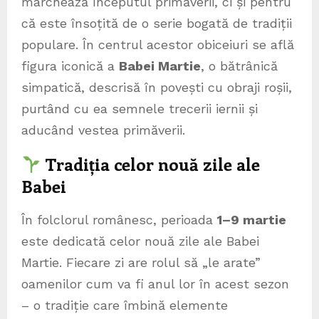
marchează începutul primăverii, ci și pentru
că este însoțită de o serie bogată de tradiții
populare. În centrul acestor obiceiuri se află
figura iconică a
Babei Martie
, o bătrânică
simpatică, descrisă în povești cu obraji roșii,
purtând cu ea semnele trecerii iernii și
aducând vestea primăverii.
Tradiția celor nouă zile ale
Babei
În folclorul românesc, perioada
1–9 martie
este dedicată celor nouă zile ale Babei
Martie. Fiecare zi are rolul să „le arate”
oamenilor cum va fi anul lor în acest sezon
– o tradiție care îmbină elemente