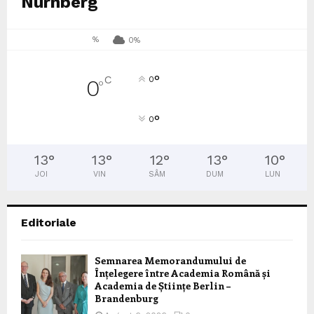
Nürnberg
%
0%
°
C
0
0
°
°
0
13
°
13
°
12
°
13
°
10
°
JOI
VIN
SÂM
DUM
LUN
Editoriale
Semnarea Memorandumului de
Înțelegere între Academia Română și
Academia de Științe Berlin –
Brandenburg