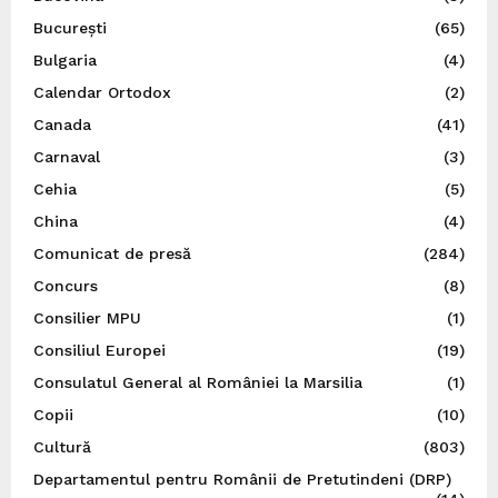
București
(65)
Bulgaria
(4)
Calendar Ortodox
(2)
Canada
(41)
Carnaval
(3)
Cehia
(5)
China
(4)
Comunicat de presă
(284)
Concurs
(8)
Consilier MPU
(1)
Consiliul Europei
(19)
Consulatul General al României la Marsilia
(1)
Copii
(10)
Cultură
(803)
Departamentul pentru Românii de Pretutindeni (DRP)