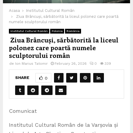
Acasa
Institutul Cultural Român
Ziua Brâncuși, sărbătorită la liceul polonez care poartă
numele sculptorului român
Institutul Cultural Român
Polonia
România
Ziua Brâncuși, sărbătorită la liceul
polonez care poartă numele
sculptorului român
de
Ion Marius Tatomir
February 26, 2026
0
339
SHARE
0
Comunicat
Institutul Cultural Român de la Varșovia și