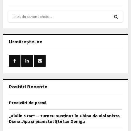
S
e
a
S
r
c
E
Urmărește-ne
h
f
A
o
r
R
:
C
Postări Recente
H
Precizări de presă
„Violin Star” – turneu susținut în China de violonista
Diana Jipa și pianistul Ștefan Doniga