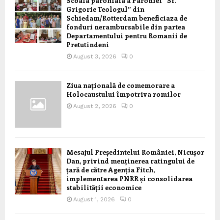
Scoala parohiala a Parohiei “Sf.
Grigorie Teologul” din
Schiedam/Rotterdam beneficiaza de
fonduri nerambursabile din partea
Departamentului pentru Romanii de
Pretutindeni
August 3, 2026
0
Ziua națională de comemorare a
Holocaustului împotriva romilor
August 2, 2026
0
Mesajul Președintelui României, Nicușor
Dan, privind menținerea ratingului de
țară de către Agenția Fitch,
implementarea PNRR și consolidarea
stabilității economice
August 1, 2026
0