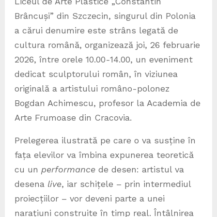
Liceul de Arte Plastice „Constantin
Brâncuși” din Szczecin, singurul din Polonia
a cărui denumire este strâns legată de
cultura română, organizează joi, 26 februarie
2026, între orele 10.00-14.00, un eveniment
dedicat sculptorului român, în viziunea
originală a artistului româno-polonez
Bogdan Achimescu, profesor la Academia de
Arte Frumoase din Cracovia.
Prelegerea ilustrată pe care o va susține în
fața elevilor va îmbina expunerea teoretică
cu un
performance
de desen: artistul va
desena
live
, iar schițele – prin intermediul
proiecțiilor – vor deveni parte a unei
narațiuni construite în timp real. Întâlnirea