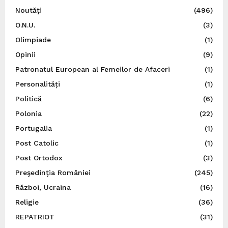
Noutăți
(496)
O.N.U.
(3)
Olimpiade
(1)
Opinii
(9)
Patronatul European al Femeilor de Afaceri
(1)
Personalități
(1)
Politică
(6)
Polonia
(22)
Portugalia
(1)
Post Catolic
(1)
Post Ortodox
(3)
Preşedinţia României
(245)
Război, Ucraina
(16)
Religie
(36)
REPATRIOT
(31)