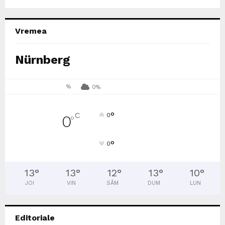
Vremea
Nürnberg
%
0%
°
C
0
0
°
°
0
13
°
13
°
12
°
13
°
10
°
JOI
VIN
SÂM
DUM
LUN
Editoriale