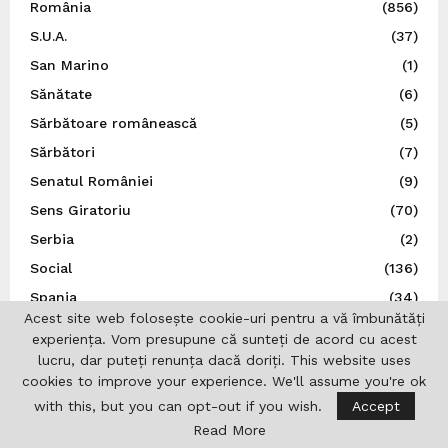
România
(856)
S.U.A.
(37)
San Marino
(1)
Sănătate
(6)
Sărbătoare românească
(5)
Sărbători
(7)
Senatul României
(9)
Sens Giratoriu
(70)
Serbia
(2)
Social
(136)
Spania
(34)
Acest site web folosește cookie-uri pentru a vă îmbunătăți
Spectacol
(5)
experiența. Vom presupune că sunteți de acord cu acest
Sport
(22)
lucru, dar puteți renunța dacă doriți. This website uses
cookies to improve your experience. We'll assume you're ok
Statele Unite ale Americii
(21)
with this, but you can opt-out if you wish.
Accept
Știință
(5)
Read More
Suedia
(14)