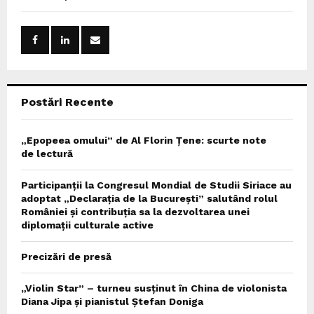
h
f
A
o
r
R
:
C
Postări Recente
H
„Epopeea omului” de Al Florin Țene: scurte note
de lectură
Participanții la Congresul Mondial de Studii Siriace au
adoptat „Declarația de la București” salutând rolul
României și contribuția sa la dezvoltarea unei
diplomații culturale active
Precizări de presă
„Violin Star” – turneu susținut în China de violonista
Diana Jipa și pianistul Ștefan Doniga