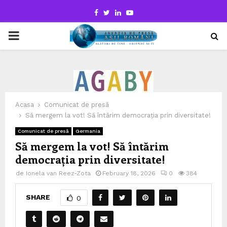
Facebook
Twitter
Linkedin
Youtube
PRIMARY
MENU
Acasa
Comunicat de presă
Să mergem la vot! Să întărim democrația prin diversitate!
Comunicat de presă
Germania
Să mergem la vot! Să întărim
democrația prin diversitate!
de
Ionela van Reez-Zota
February 18, 2026
0
384
SHARE
0