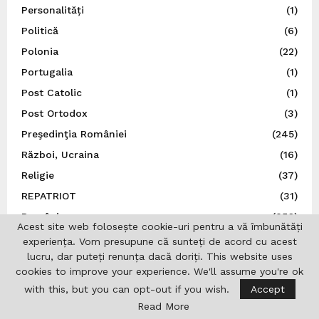
Personalități
(1)
Politică
(6)
Polonia
(22)
Portugalia
(1)
Post Catolic
(1)
Post Ortodox
(3)
Preşedinţia României
(245)
Război, Ucraina
(16)
Religie
(37)
REPATRIOT
(31)
România
(856)
Acest site web folosește cookie-uri pentru a vă îmbunătăți
S.U.A.
(37)
experiența. Vom presupune că sunteți de acord cu acest
lucru, dar puteți renunța dacă doriți. This website uses
San Marino
(1)
cookies to improve your experience. We'll assume you're ok
Sănătate
(6)
with this, but you can opt-out if you wish.
Accept
Sărbătoare românească
(5)
Read More