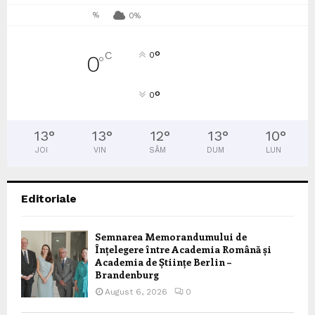
%
0%
°
C
0
0
°
°
0
13
°
13
°
12
°
13
°
10
°
JOI
VIN
SÂM
DUM
LUN
Editoriale
Semnarea Memorandumului de
Înțelegere între Academia Română și
Academia de Științe Berlin –
Brandenburg
August 6, 2026
0