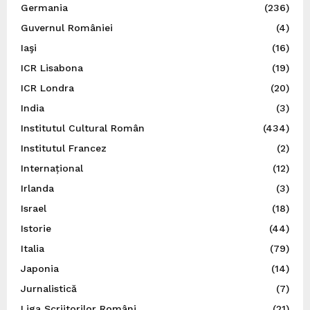
Germania
(236)
Guvernul României
(4)
Iaşi
(16)
ICR Lisabona
(19)
ICR Londra
(20)
India
(3)
Institutul Cultural Român
(434)
Institutul Francez
(2)
Internațional
(12)
Irlanda
(3)
Israel
(18)
Istorie
(44)
Italia
(79)
Japonia
(14)
Jurnalistică
(7)
Liga Scriitorilor Români
(21)