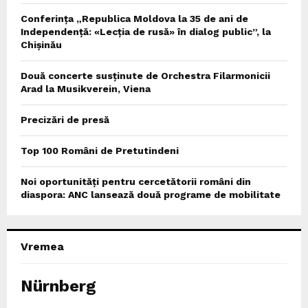
Conferința „Republica Moldova la 35 de ani de
Independență: «Lecția de rusă» în dialog public”, la
Chișinău
Două concerte susținute de Orchestra Filarmonicii
Arad la Musikverein, Viena
Precizări de presă
Top 100 Români de Pretutindeni
Noi oportunități pentru cercetătorii români din
diaspora: ANC lansează două programe de mobilitate
Vremea
Nürnberg