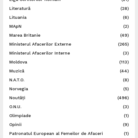
Literatură
(28)
Lituania
(6)
MApN
(2)
Marea Britanie
(49)
Ministerul Afacerilor Externe
(265)
Ministerul Afacerilor Interne
(3)
Moldova
(113)
Muzică
(44)
N.A.T.O.
(8)
Norvegia
(5)
Noutăți
(496)
O.N.U.
(3)
Olimpiade
(1)
Opinii
(9)
Patronatul European al Femeilor de Afaceri
(1)