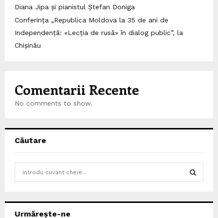
Diana Jipa și pianistul Ștefan Doniga
Conferința „Republica Moldova la 35 de ani de
Independență: «Lecția de rusă» în dialog public”, la
Chișinău
Comentarii Recente
No comments to show.
Căutare
S
e
a
S
r
c
E
Urmărește-ne