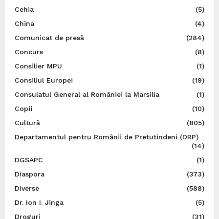
Cehia
(5)
China
(4)
Comunicat de presă
(284)
Concurs
(8)
Consilier MPU
(1)
Consiliul Europei
(19)
Consulatul General al României la Marsilia
(1)
Copii
(10)
Cultură
(805)
Departamentul pentru Românii de Pretutindeni (DRP)
(14)
DGSAPC
(1)
Diaspora
(373)
Diverse
(588)
Dr. Ion I. Jinga
(5)
Droguri
(31)