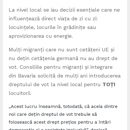
La nivel local se iau decizii esențiale care ne
influențează direct viața de zi cu zi:
locuințele, locurile în grădinițe sau
aprovizionarea cu energie.
Mulți migranți care nu sunt cetățeni UE și
nu dețin cetățenia germană nu au drept de
vot. Consiliile pentru migranți și integrare
din Bavaria solicită de mulți ani introducerea
dreptului de vot la nivel local pentru
TOȚI
locuitorii.
„Acest lucru înseamnă, totodată, că aceia dintre
noi care dețin dreptul de vot trebuie să
folosească acest drept prețios pentru a întări
democrația și o societate incluzivă”, declară