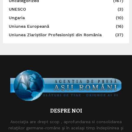
Uncategorized
(167)
UNESCO
(3)
Ungaria
(10)
Uniunea Europeană
(16)
Uniunea Ziariștilor Profesioniști din România
(37)
DESPRE NOI
Asociaţia are drept scop , aprofundarea si consolidarea
relaţiilor germane-române şi în acelaşi timp îndeplinirea şi