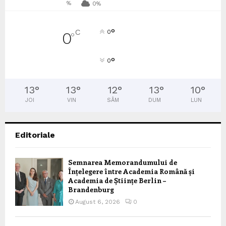
%
0%
°
C
0
0
°
°
0
13
°
13
°
12
°
13
°
10
°
JOI
VIN
SÂM
DUM
LUN
Editoriale
Semnarea Memorandumului de
Înțelegere între Academia Română și
Academia de Științe Berlin –
Brandenburg
August 6, 2026
0