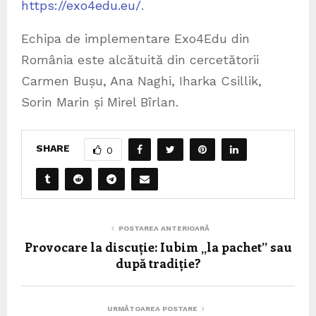
https://exo4edu.eu/
.
Echipa de implementare Exo4Edu din
România este alcătuită din cercetătorii
Carmen Bușu, Ana Naghi, Iharka Csillik,
Sorin Marin și Mirel Bîrlan.
SHARE
0
POSTAREA ANTERIOARĂ
Provocare la discuție: Iubim „la pachet” sau
după tradiție?
URMĂTOAREA POSTARE