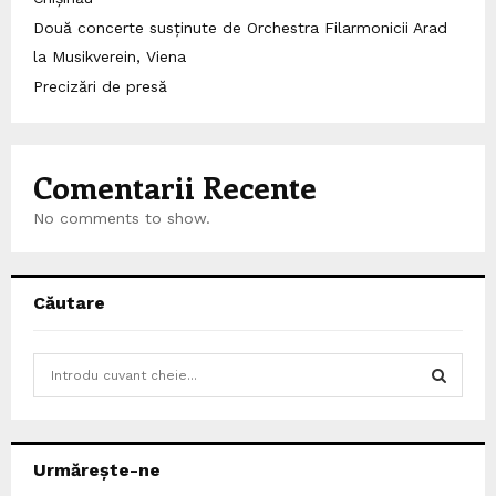
Două concerte susținute de Orchestra Filarmonicii Arad
la Musikverein, Viena
Precizări de presă
Comentarii Recente
No comments to show.
Căutare
S
e
a
S
r
c
E
Urmărește-ne
h