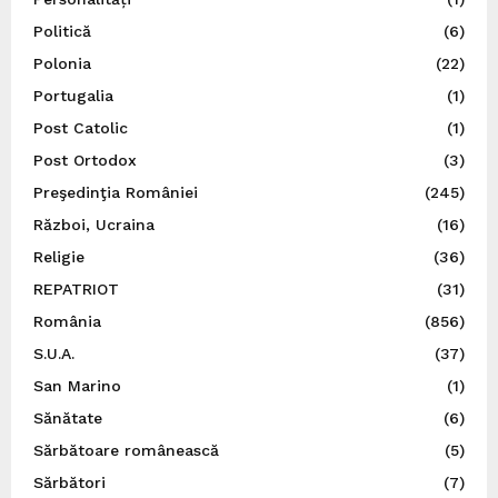
Politică
(6)
Polonia
(22)
Portugalia
(1)
Post Catolic
(1)
Post Ortodox
(3)
Preşedinţia României
(245)
Război, Ucraina
(16)
Religie
(36)
REPATRIOT
(31)
România
(856)
S.U.A.
(37)
San Marino
(1)
Sănătate
(6)
Sărbătoare românească
(5)
Sărbători
(7)