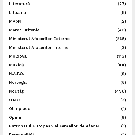
Literatură
(27)
Lituania
(6)
MApN
(2)
Marea Britanie
(49)
Ministerul Afacerilor Externe
(265)
Ministerul Afacerilor Interne
(3)
Moldova
(113)
Muzică
(44)
N.A.T.O.
(8)
Norvegia
(5)
Noutăți
(496)
O.N.U.
(3)
Olimpiade
(1)
Opinii
(9)
Patronatul European al Femeilor de Afaceri
(1)
Personalități
(1)