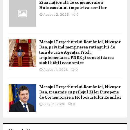
Ziua națională de comemorare a
Holocaustului împotriva romilor
August 2, 2026
0
Mesajul Președintelui României, Nicușor
Dan, privind menținerea ratingului de
țară de către Agenția Fitch,
implementarea PNRR și consolidarea
stabilității economice
August 1, 2026
0
Mesajul Președintelui României, Nicușor
Dan, transmis cu prilejul Zilei Europene
de Comemorare a Holocaustului Romilor
July 31, 2026
0