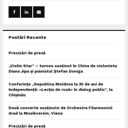
f
A
o
r
R
:
C
Postări Recente
H
Precizări de presă
„Violin Star” – turneu susținut în China de violonista
Diana Jipa și pianistul Ștefan Doniga
Conferința „Republica Moldova la 35 de ani de
Independență: «Lecția de rusă» în dialog public”, la
Chișinău
Două concerte susținute de Orchestra Filarmonicii
Arad la Musikverein, Viena
Precizări de presă