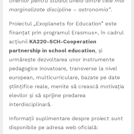
tinerilor pentru studiul uneia dintre cele mai
marginalizate discipline – astronomia”
.
Proiectul „Exoplanets for Education” este
finanțat prin programul Erasmus+, în cadrul
acțiunii
KA220-SCH-Cooperation
partnership in school education
, și
urmărește dezvoltarea unor instrumente
pedagogice inovatoare, transverse la nivel
european, multicurriculare, bazate pe date
științifice reale, menite să crească motivația
elevilor și să sprijine predarea
interdisciplinară.
Informații suplimentare despre proiect sunt
disponibile pe adresa web oficială: