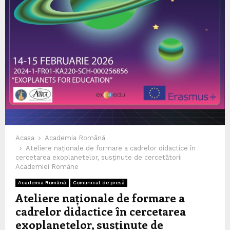
Acasa
Academia Română
Ateliere naționale de formare a cadrelor didactice în
cercetarea exoplanetelor, susținute de cercetătorii
Academiei Române
Academia Română
Comunicat de presă
Ateliere naționale de formare a
cadrelor didactice în cercetarea
exoplanetelor, susținute de