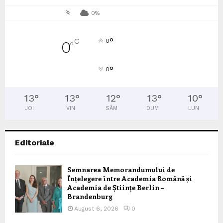
%
0%
°
C
0
0
°
°
0
13
°
13
°
12
°
13
°
10
°
JOI
VIN
SÂM
DUM
LUN
Editoriale
Semnarea Memorandumului de
Înțelegere între Academia Română și
Academia de Științe Berlin –
Brandenburg
August 6, 2026
0