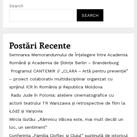
Search
SEARCH
Postări Recente
Semnarea Memorandumului de Înțelegere între Academia
Română și Academia de Științe Berlin – Brandenburg
Programul CANTEMIR // „CLARA – Artă pentru prevenție”
– proiect colaborativ multidisciplinar organizat cu
sprijinul ICR în România și Republica Moldova
Radu Jude în Polonia: ateliere cinematografice cu
actorii teatrului TR Warszawa și retrospective de film la
Łódź și Varșovia
Mircia Gutău: „Râmnicu Vâlcea este, mai mult decât un
loc, un sentiment”
Conferința „Familia Cioflec și Clujul” susținută de istoricul