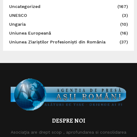
Uncategorized
(167)
UNESCO
(3)
Ungaria
(10)
Uniunea Europeană
(16)
Uniunea Ziariștilor Profesioniști din România
(37)
DESPRE NOI
Asociaţia are drept scop , aprofundarea si consolidarea