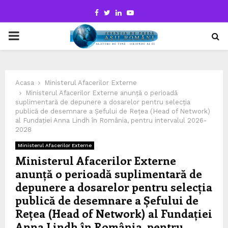
Facebook
Twitter
Linkedin
Youtube
PRIMARY
MENU
Acasa
Ministerul Afacerilor Externe
Ministerul Afacerilor Externe anunță o perioadă
suplimentară de depunere a dosarelor pentru selecția
publică de desemnare a Șefului de Rețea (Head of Network)
al Fundației Anna Lindh în România, pentru intervalul 2026-
2028
Ministerul Afacerilor Externe
Ministerul Afacerilor Externe
anunță o perioadă suplimentară de
depunere a dosarelor pentru selecția
publică de desemnare a Șefului de
Rețea (Head of Network) al Fundației
Anna Lindh în România, pentru