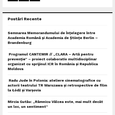
:
C
Postări Recente
H
Semnarea Memorandumului de Înțelegere între
Academia Română și Academia de Științe Berlin –
Brandenburg
Programul CANTEMIR // „CLARA – Artă pentru
prevenție” – proiect colaborativ multidisciplinar
organizat cu sprijinul ICR în România și Republica
Moldova
Radu Jude în Polonia: ateliere cinematografice cu
actorii teatrului TR Warszawa și retrospective de film
la Łódź și Varșovia
Mircia Gutău: „Râmnicu Vâlcea este, mai mult decât
un loc, un sentiment”