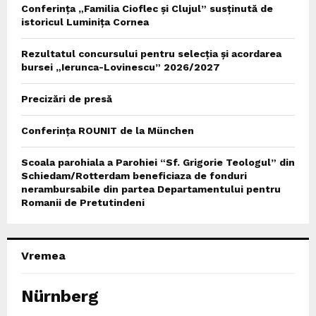
Conferința „Familia Cioflec și Clujul” susținută de
istoricul Luminița Cornea
Rezultatul concursului pentru selecția și acordarea
bursei „Ierunca-Lovinescu” 2026/2027
Precizări de presă
Conferința ROUNIT de la München
Scoala parohiala a Parohiei “Sf. Grigorie Teologul” din
Schiedam/Rotterdam beneficiaza de fonduri
nerambursabile din partea Departamentului pentru
Romanii de Pretutindeni
Vremea
Nürnberg