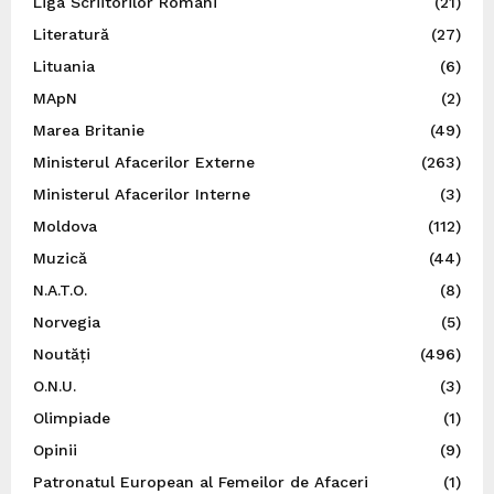
Liga Scriitorilor Români
(21)
Literatură
(27)
Lituania
(6)
MApN
(2)
Marea Britanie
(49)
Ministerul Afacerilor Externe
(263)
Ministerul Afacerilor Interne
(3)
Moldova
(112)
Muzică
(44)
N.A.T.O.
(8)
Norvegia
(5)
Noutăți
(496)
O.N.U.
(3)
Olimpiade
(1)
Opinii
(9)
Patronatul European al Femeilor de Afaceri
(1)