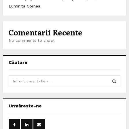
Luminița Cornea
Comentarii Recente
No comments to show.
Căutare
S
e
a
S
r
c
E
Urmărește-ne
h
f
A
o
r
R