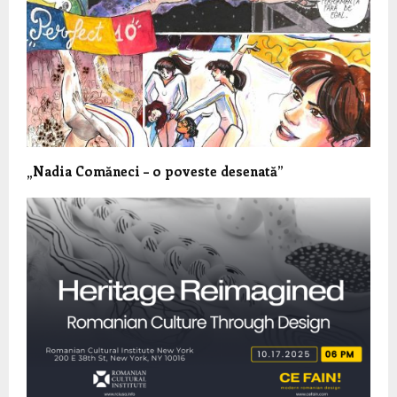
„Nadia Comăneci – o poveste desenată”