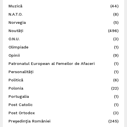
Muzică
(44)
N.A.T.O.
(8)
Norvegia
(5)
Noutăți
(496)
O.N.U.
(3)
Olimpiade
(1)
Opinii
(9)
Patronatul European al Femeilor de Afaceri
(1)
Personalități
(1)
Politică
(6)
Polonia
(22)
Portugalia
(1)
Post Catolic
(1)
Post Ortodox
(3)
Preşedinţia României
(245)