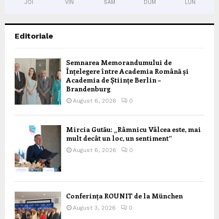
JOI
VIN
SÂM
DUM
LUN
Editoriale
Semnarea Memorandumului de
Înțelegere între Academia Română și
Academia de Științe Berlin –
Brandenburg
August 6, 2026
0
Mircia Gutău: „Râmnicu Vâlcea este, mai
mult decât un loc, un sentiment”
August 6, 2026
0
Conferința ROUNIT de la München
August 3, 2026
0