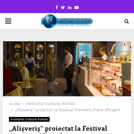
Facebook
Twitter
Linkedin
Youtube
PRIMARY
MENU
Acasa
Institutul Cultural Român
„Alișveriș” proiectat la Festival Premiers Plans d’Angers
Institutul Cultural Român
„Alișveriș” proiectat la Festival