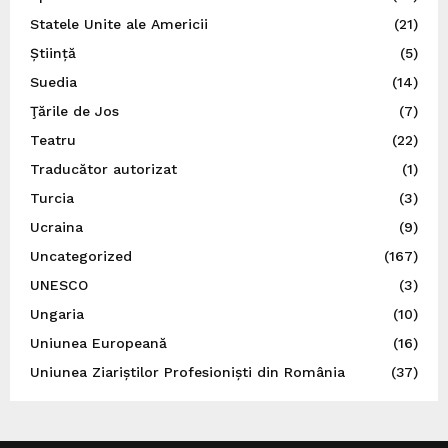
Statele Unite ale Americii
(21)
Știință
(5)
Suedia
(14)
Ţările de Jos
(7)
Teatru
(22)
Traducător autorizat
(1)
Turcia
(3)
Ucraina
(9)
Uncategorized
(167)
UNESCO
(3)
Ungaria
(10)
Uniunea Europeană
(16)
Uniunea Ziariștilor Profesioniști din România
(37)