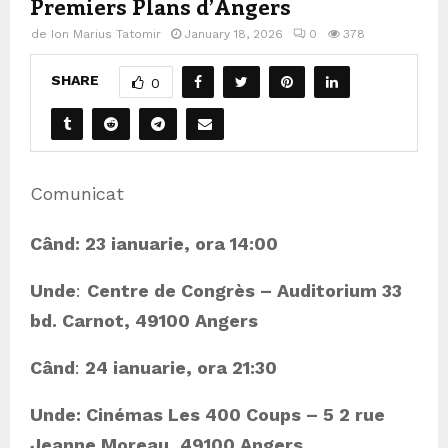
Premiers Plans d’Angers
de
Ion Marius Tatomir
January 18, 2026
0
378
SHARE
0
Comunicat
Când: 23 ianuarie, ora 14:00
Unde
:
Centre de Congrès – Auditorium 33
bd. Carnot, 49100 Angers
Când
:
24 ianuarie, ora 21:30
Unde: Cinémas Les 400 Coups – 5 2 rue
Jeanne Moreau, 49100 Angers