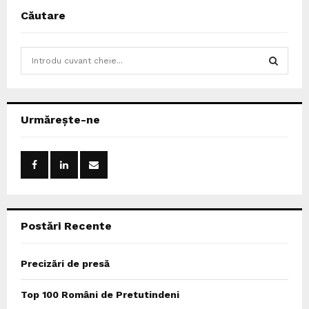
Căutare
S
e
a
S
r
c
E
Urmărește-ne
h
f
A
o
r
R
:
C
Postări Recente
H
Precizări de presă
Top 100 Români de Pretutindeni