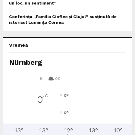
un loc, un sentiment”
Conferința „Familia Cioflec și Clujul” susținută de
istoricul Luminița Cornea
Vremea
Nürnberg
%
0%
°
C
0
0
°
°
0
13
°
13
°
12
°
13
°
10
°