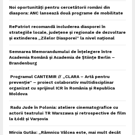
Noi oportunități pentru cercetătorii români din
diaspora: ANC lansează două programe de mobilitate
RePatriot recomandă includerea diasporei în
strategiile locale, județene și regionale de dezvoltare
și extinderea „Zilelor Diasporei” la nivel național
Semnarea Memorandumului de Înțelegere între
Academia Română și Academia de Științe Berlin –
Brandenburg
Programul CANTEMIR // „CLARA – Artă pentru
prevenție” – proiect colaborativ multidisciplinar
organizat cu sprijinul ICR în România și Republica
Moldova
Radu Jude în Polonia: ateliere cinematografice cu
actorii teatrului TR Warszawa și retrospective de film
la Łódź și Varșovia
Mircia Gutău: „Râmnicu Vâlcea este, mai mult decât