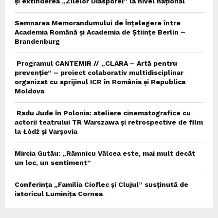
și extinderea „Zilelor Diasporei” la nivel național
Semnarea Memorandumului de Înțelegere între
Academia Română și Academia de Științe Berlin –
Brandenburg
Programul CANTEMIR // „CLARA – Artă pentru
prevenție” – proiect colaborativ multidisciplinar
organizat cu sprijinul ICR în România și Republica
Moldova
Radu Jude în Polonia: ateliere cinematografice cu
actorii teatrului TR Warszawa și retrospective de film
la Łódź și Varșovia
Mircia Gutău: „Râmnicu Vâlcea este, mai mult decât
un loc, un sentiment”
Conferința „Familia Cioflec și Clujul” susținută de
istoricul Luminița Cornea