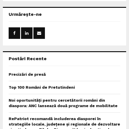
S
r
c
E
Urmărește-ne
h
f
A
o
r
R
:
C
Postări Recente
H
Precizări de presă
Top 100 Români de Pretutindeni
Noi oportunități pentru cercetătorii români din
diaspora: ANC lansează două programe de mobilitate
RePatriot recomandă includerea diasporei în
strategiile locale, județene și regionale de dezvoltare