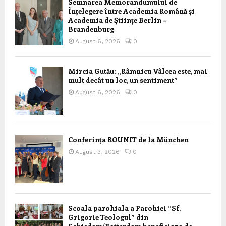
Semnarea Memorandumului de
Înțelegere între Academia Română și
Academia de Științe Berlin –
Brandenburg
August 6, 2026
0
Mircia Gutău: „Râmnicu Vâlcea este, mai
mult decât un loc, un sentiment”
August 6, 2026
0
Conferința ROUNIT de la München
August 3, 2026
0
Scoala parohiala a Parohiei “Sf.
Grigorie Teologul” din