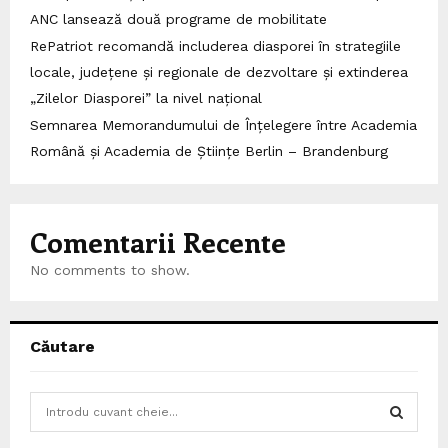
ANC lansează două programe de mobilitate
RePatriot recomandă includerea diasporei în strategiile
locale, județene și regionale de dezvoltare și extinderea
„Zilelor Diasporei” la nivel național
Semnarea Memorandumului de Înțelegere între Academia
Română și Academia de Științe Berlin – Brandenburg
Comentarii Recente
No comments to show.
Căutare
S
e
a