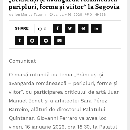
peripluri, forme și viitor“ la Segovia
de
Ion Marius Tatomir
January 16, 2026
0
358
SHARE
0
Comunicat
O masă rotundă cu tema „Brâncuși și
avangarda românească – peripluri, forme și
viitor”, cu participarea criticului de artă Juan
Manuel Bonet și a arhitectei Sara Pérez
Barreiro, alături de directorul Palatului
Quintanar, Giovanni Ferraro va avea loc
vineri, 16 ianuarie 2026, ora 18:30, la Palatul