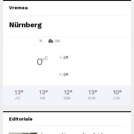
Vremea
Nürnberg
%
0%
°
C
0
0
°
°
0
13
°
13
°
12
°
13
°
10
°
JOI
VIN
SÂM
DUM
LUN
Editoriale