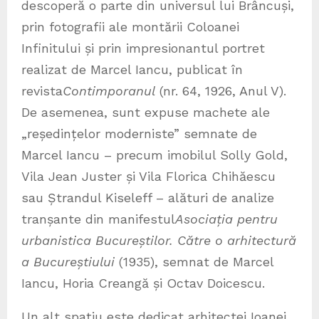
descoperă o parte din universul lui Brâncuși,
prin fotografii ale montării Coloanei
Infinitului și prin impresionantul portret
realizat de Marcel Iancu, publicat în
revista
Contimporanul
(nr. 64, 1926, Anul V).
De asemenea, sunt expuse machete ale
„reședințelor moderniste” semnate de
Marcel Iancu – precum imobilul Solly Gold,
Vila Jean Juster și Vila Florica Chihăescu
sau Ștrandul Kiseleff – alături de analize
tranșante din manifestul
Asociația pentru
urbanistica Bucureștilor. Către o arhitectură
a Bucureștiului
(1935), semnat de Marcel
Iancu, Horia Creangă și Octav Doicescu.
Un alt spațiu este dedicat arhitectei Ioanei