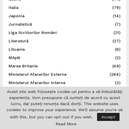
Italia
(79)
Japonia
(14)
Jurnalistică
(7)
Liga Scriitorilor Români
(21)
Literatură
(27)
Lituania
(6)
MApN
(2)
Marea Britanie
(49)
Ministerul Afacerilor Externe
(264)
Ministerul Afacerilor Interne
(3)
Moldova
(112)
Acest site web folosește cookie-uri pentru a vă îmbunătăți
experiența. Vom presupune că sunteți de acord cu acest
Muzică
(44)
lucru, dar puteți renunța dacă doriți. This website uses
N.A.T.O.
(8)
cookies to improve your experience. We'll assume you're ok
Norvegia
(5)
with this, but you can opt-out if you wish.
Accept
Read More
Noutăți
(496)