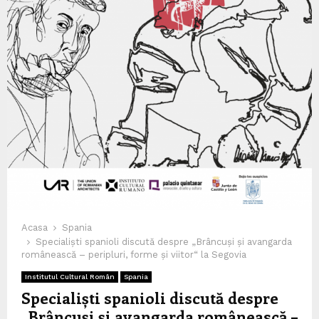
Acasa
Spania
Specialiști spanioli discută despre „Brâncuși și avangarda
românească – peripluri, forme și viitor“ la Segovia
Institutul Cultural Român
Spania
Specialiști spanioli discută despre
„Brâncuși și avangarda românească –