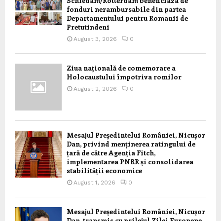
Schiedam/Rotterdam beneficiaza de
fonduri nerambursabile din partea
Departamentului pentru Romanii de
Pretutindeni
August 3, 2026
0
Ziua națională de comemorare a
Holocaustului împotriva romilor
August 2, 2026
0
Mesajul Președintelui României, Nicușor
Dan, privind menținerea ratingului de
țară de către Agenția Fitch,
implementarea PNRR și consolidarea
stabilității economice
August 1, 2026
0
Mesajul Președintelui României, Nicușor
Dan, transmis cu prilejul Zilei Europene