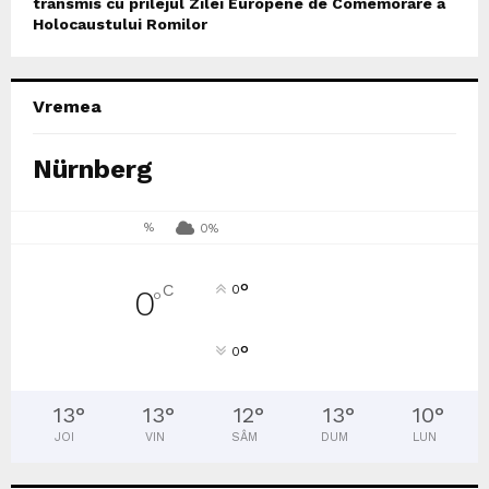
transmis cu prilejul Zilei Europene de Comemorare a
Holocaustului Romilor
Vremea
Nürnberg
%
0%
°
C
0
0
°
°
0
13
°
13
°
12
°
13
°
10
°
JOI
VIN
SÂM
DUM
LUN