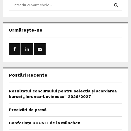
S
e
a
S
r
c
E
Urmărește-ne
h
f
A
o
r
R
:
C
Postări Recente
H
Rezultatul concursului pentru selecția și acordarea
bursei „Ierunca-Lovinescu” 2026/2027
Precizări de presă
Conferința ROUNIT de la München