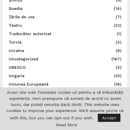
Știință
(5)
Suedia
(14)
Ţările de Jos
(7)
Teatru
(22)
Traducător autorizat
(1)
Turcia
(3)
Ucraina
(9)
Uncategorized
(167)
UNESCO
(3)
Ungaria
(10)
Uniunea Europeană
(16)
Acest site web folosește cookie-uri pentru a vă îmbunătăți
Uniunea Ziariștilor Profesioniști din România
(37)
experiența. Vom presupune că sunteți de acord cu acest
lucru, dar puteți renunța dacă doriți. This website uses
cookies to improve your experience. We'll assume you're ok
with this, but you can opt-out if you wish.
Accept
Read More