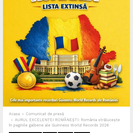
Acasa
Comunicat de presă
AURUL EXCELENȚEI ROMÂNEȘTI: România strălucește
în paginile galbene ale Guinness World Records 2026