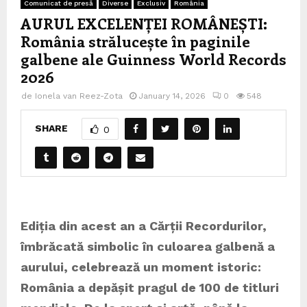
Comunicat de presă
Diverse
Exclusiv
România
AURUL EXCELENȚEI ROMÂNEȘTI:
România strălucește în paginile
galbene ale Guinness World Records
2026
de
Ionela van Reez-Zota
January 14, 2026
0
548
SHARE
0
Ediția din acest an a Cărții Recordurilor,
îmbrăcată simbolic în culoarea galbenă a
aurului, celebrează un moment istoric:
România a depășit pragul de 100 de titluri