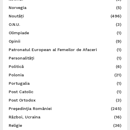
Norvegia
(5)
Noutăți
(496)
O.N.U.
(3)
Olimpiade
(1)
Opinii
(9)
Patronatul European al Femeilor de Afaceri
(1)
Personalități
(1)
Politică
(6)
Polonia
(21)
Portugalia
(1)
Post Catolic
(1)
Post Ortodox
(3)
Preşedinţia României
(245)
Război, Ucraina
(16)
Religie
(36)