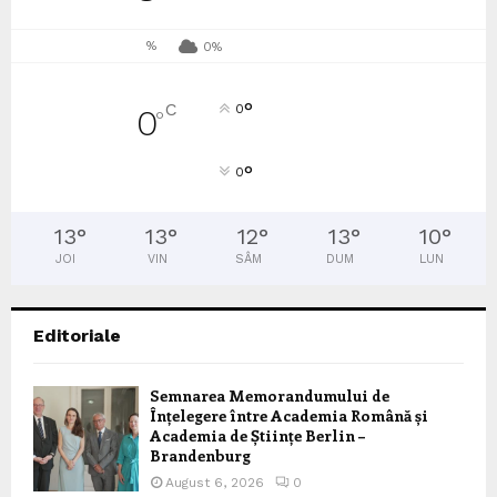
%
0%
°
C
0
0
°
°
0
13
°
13
°
12
°
13
°
10
°
JOI
VIN
SÂM
DUM
LUN
Editoriale
Semnarea Memorandumului de
Înțelegere între Academia Română și
Academia de Științe Berlin –
Brandenburg
August 6, 2026
0