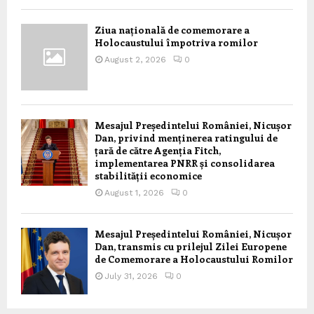
Ziua națională de comemorare a
Holocaustului împotriva romilor
August 2, 2026
0
Mesajul Președintelui României, Nicușor
Dan, privind menținerea ratingului de
țară de către Agenția Fitch,
implementarea PNRR și consolidarea
stabilității economice
August 1, 2026
0
Mesajul Președintelui României, Nicușor
Dan, transmis cu prilejul Zilei Europene
de Comemorare a Holocaustului Romilor
July 31, 2026
0