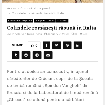
Acasa
Comunicat de presă
Colindele românești răsună în Italia
Comunicat de presă
Diaspora
Italia
Moldova
Colindele românești răsună în Italia
de
Ionela van Reez-Zota
January 7, 2026
0
493
SHARE
0
Pentru al doilea an consecutiv, în ajunul
sărbătorilor de Crăciun, copiii de la Școala
de limbă română „Spiridon Vangheli” din
Brescia și de la Laboratorul de limbă română
„Ghiocel” se adună pentru a sărbători