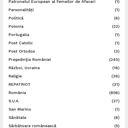
Patronatul European al Femeilor de Afaceri
(1)
Personalități
(1)
Politică
(6)
Polonia
(22)
Portugalia
(1)
Post Catolic
(1)
Post Ortodox
(3)
Preşedinţia României
(245)
Război, Ucraina
(16)
Religie
(36)
REPATRIOT
(31)
România
(856)
S.U.A.
(37)
San Marino
(1)
Sănătate
(6)
Sărbătoare românească
(5)