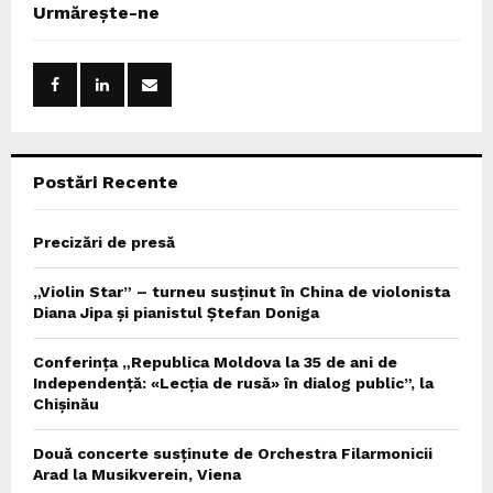
c
E
Urmărește-ne
h
f
A
o
r
R
:
C
Postări Recente
H
Precizări de presă
„Violin Star” – turneu susținut în China de violonista
Diana Jipa și pianistul Ștefan Doniga
Conferința „Republica Moldova la 35 de ani de
Independență: «Lecția de rusă» în dialog public”, la
Chișinău
Două concerte susținute de Orchestra Filarmonicii
Arad la Musikverein, Viena