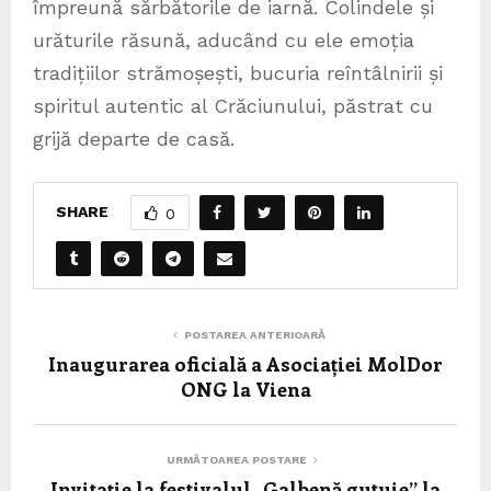
împreună sărbătorile de iarnă. Colindele și
urăturile răsună, aducând cu ele emoția
tradițiilor strămoșești, bucuria reîntâlnirii și
spiritul autentic al Crăciunului, păstrat cu
grijă departe de casă.
SHARE
0
POSTAREA ANTERIOARĂ
Inaugurarea oficială a Asociației MolDor
ONG la Viena
URMĂTOAREA POSTARE
Invitație la festivalul „Galbenă gutuie” la