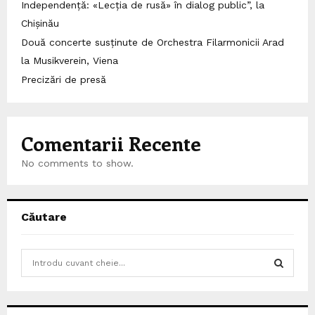
Independență: «Lecția de rusă» în dialog public”, la
Chișinău
Două concerte susținute de Orchestra Filarmonicii Arad
la Musikverein, Viena
Precizări de presă
Comentarii Recente
No comments to show.
Căutare
S
e
a
S
r