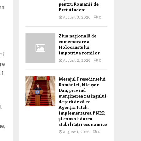
pentru Romanii de
ea
Pretutindeni
August 3, 2026
0
Ziua națională de
comemorare a
Holocaustului
împotriva romilor
ei
August 2, 2026
0
re
ui
Mesajul Președintelui
României, Nicușor
Dan, privind
menținerea ratingului
de țară de către
l
Agenția Fitch,
implementarea PNRR
și consolidarea
stabilității economice
ie,
August 1, 2026
0