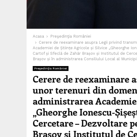
Acasa
Preşedinţia României
Cerere de reexaminare asupra Legii privind transmi
Academiei de Științe Agricole și Silvice „Gheorghe Io
Cartof și Sfeclă de Zahăr Brașov și Institutul de Cerc
Brașov și în administrarea Consiliului Local al Municip
Preşedinţia României
Cerere de reexaminare a
unor terenuri din domeniu
administrarea Academiei 
„Gheorghe Ionescu-Șișești
Cercetare – Dezvoltare p
Brașov și Institutul de C