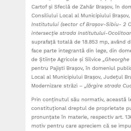
Cartof și Sfeclă de Zahăr Brașov, în dom
Consiliului Local al Municipiului Brașov
Institutului (sector cf Brașov-Sibiu- 2
intersecție strada Institutului-Ocolito
suprafață totală de 18.853 mp, având da
face parte integrantă din lege, din dome
de Științe Agricole și Silvice
„Gheorghe 
pentru Pajiști Brașov, în domeniul publi
Local al Municipiului Brașov, Județul Braș
Modernizare străzi –
„lărgire strada Cu
Prin conținutul său normativ, această l
constituțional dreptul de proprietate pu
pronunțate în materie, respectiv art. 136 
motiv pentru care apreciem că se impu