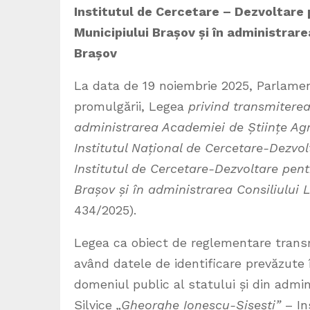
Institutul de Cercetare – Dezvoltare p
Municipiului Brașov și în administrare
Brașov
La data de 19 noiembrie 2025, Parlamen
promulgării, Legea
privind transmiterea
administrarea Academiei de Științe Agr
Institutul Național de Cercetare-Dezvol
Institutul de Cercetare-Dezvoltare pent
Brașov și în administrarea Consiliului 
434/2025).
Legea ca obiect de reglementare transm
având datele de identificare prevăzute î
domeniul public al statului și din admin
Silvice
„Gheorghe Ionescu-Șișești”
– In