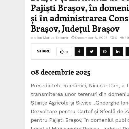
Pajiști Brașov, în domen
și în administrarea Cons
Brașov, Județul Brașov
de
Ion Marius Tatomir
December 8, 2025
0
49
SHARE
0
08 decembrie 2025
Președintele României, Nicușor Dan, a 
transmiterea unor terenuri din domeniul
Științe Agricole și Silvice „Gheorghe Io
Dezvoltare pentru Cartof și Sfeclă de Z
pentru Pajiști Brașov, în domeniul publi
Local al Municipiului Brașov, Județul Br