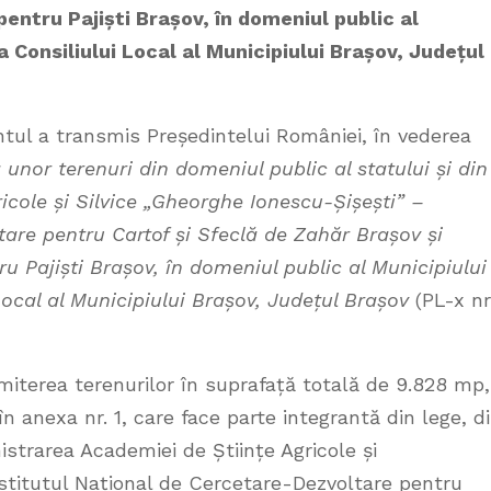
entru Pajiști Brașov, în domeniul public al
a Consiliului Local al Municipiului Brașov, Județul
tul a transmis Președintelui României, în vederea
 unor terenuri din domeniul public al statului și din
icole și Silvice „Gheorghe Ionescu-Șișești” –
tare pentru Cartof și Sfeclă de Zahăr Brașov și
ru Pajiști Brașov, în domeniul public al Municipiului
Local al Municipiului Brașov, Județul Brașov
(PL-x nr
iterea terenurilor în suprafață totală de 9.828 mp,
n anexa nr. 1, care face parte integrantă din lege, d
istrarea Academiei de Științe Agricole și
stitutul Național de Cercetare-Dezvoltare pentru