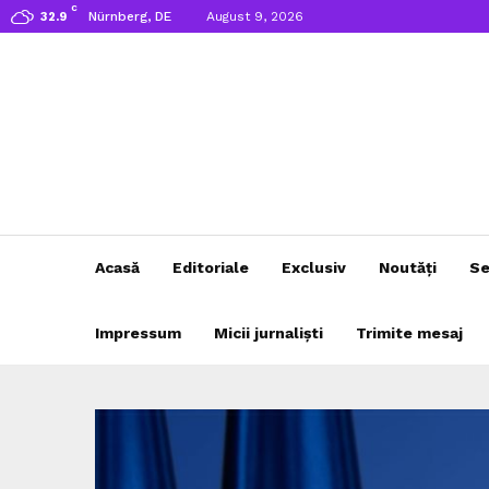
C
Nürnberg, DE
August 9, 2026
32.9
Acasă
Editoriale
Exclusiv
Noutăți
Se
Impressum
Micii jurnaliști
Trimite mesaj