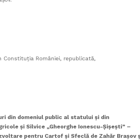
in Constituția României, republicată,
ri din domeniul public al statului și din
ricole și Silvice „Gheorghe Ionescu-Șișești” –
zvoltare pentru Cartof și Sfeclă de Zahăr Brașov ș