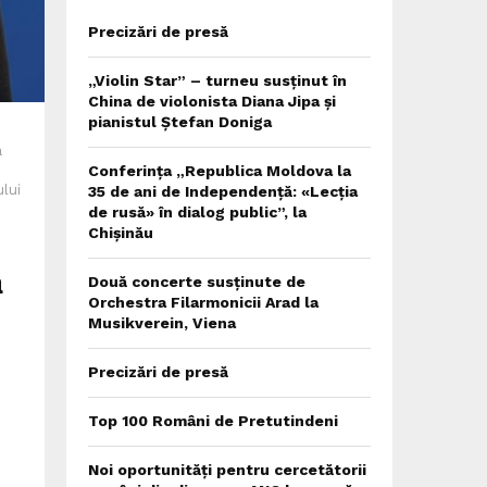
Precizări de presă
„Violin Star” – turneu susținut în
China de violonista Diana Jipa și
pianistul Ștefan Doniga
a
Conferința „Republica Moldova la
ului
35 de ani de Independență: «Lecția
de rusă» în dialog public”, la
Chișinău
a
Două concerte susținute de
Orchestra Filarmonicii Arad la
Musikverein, Viena
Precizări de presă
Top 100 Români de Pretutindeni
Noi oportunități pentru cercetătorii