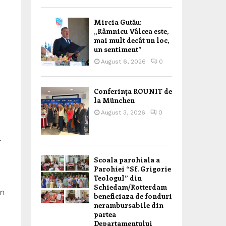
Mircia Gutău:
„Râmnicu Vâlcea este,
mai mult decât un loc,
un sentiment”
August 6, 2026
0
Conferința ROUNIT de
la München
August 3, 2026
0
.
Scoala parohiala a
Parohiei “Sf. Grigorie
Teologul” din
Schiedam/Rotterdam
in
beneficiaza de fonduri
nerambursabile din
partea
Departamentului