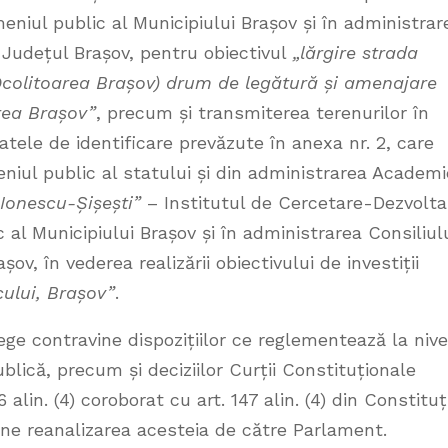
eniul public al Municipiului Brașov și în administrar
, Județul Brașov, pentru obiectivul
„lărgire strada
 Ocolitoarea Brașov) drum de legătură și amenajare
area Brașov”
, precum și transmiterea terenurilor în
tele de identificare prevăzute în anexa nr. 2, care
niul public al statului și din administrarea Academi
Ionescu-Șișești”
– Institutul de Cercetare-Dezvolta
c al Municipiului Brașov și în administrarea Consiliul
ov, în vederea realizării obiectivului de investiții
cului, Brașov”
.
ege contravine dispozițiilor ce reglementează la nive
blică, precum și deciziilor Curții Constituționale
alin. (4) coroborat cu art. 147 alin. (4) din Constituț
ne reanalizarea acesteia de către Parlament.