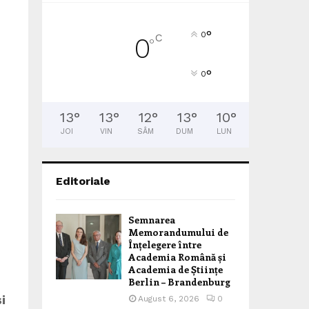
°
0
C
0
°
°
0
13
°
13
°
12
°
13
°
10
°
JOI
VIN
SÂM
DUM
LUN
Editoriale
Semnarea
Memorandumului de
Înțelegere între
Academia Română și
Academia de Științe
Berlin – Brandenburg
i
August 6, 2026
0