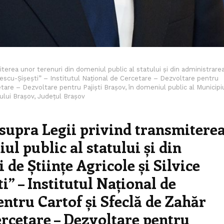
terea unor terenuri din domeniul public al statului și din administrare
nescu-Șișești” – Institutul Național de Cercetare – Dezvoltare pentru
etare – Dezvoltare pentru Pajiști Brașov, în domeniul public al Municipi
iului Brașov, Județul Brașov
supra Legii privind transmitere
l public al statului și din
de Științe Agricole și Silvice
” – Institutul Național de
entru Cartof și Sfeclă de Zahăr
ercetare – Dezvoltare pentru