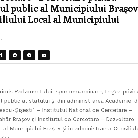
iul public al Municipiului Brașo
iliului Local al Municipiului
7
trimis Parlamentului, spre reexaminare, Legea privin
 public al statului și din administrarea Academiei 
nescu-Șișești” – Institutul Național de Cercetare –
ahăr Brașov și Institutul de Cercetare – Dezvoltare
c al Municipiului Brașov și în administrarea Consiliul
așov.