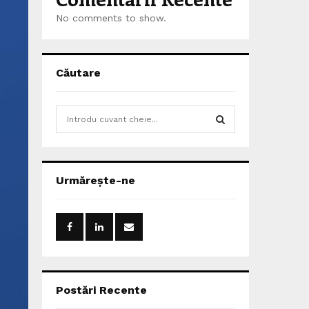
No comments to show.
Căutare
S
e
a
S
r
c
E
Urmărește-ne
h
f
A
o
r
R
:
C
H
Postări Recente