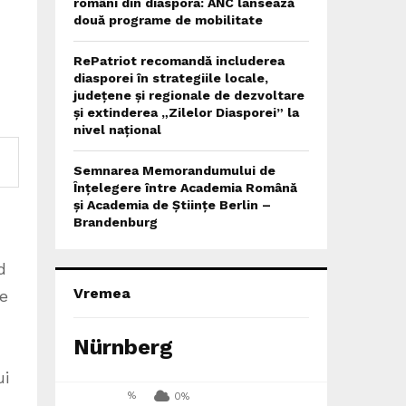
români din diaspora: ANC lansează
v
două programe de mobilitate
RePatriot recomandă includerea
diasporei în strategiile locale,
județene și regionale de dezvoltare
și extinderea „Zilelor Diasporei” la
nivel național
Semnarea Memorandumului de
Înțelegere între Academia Română
și Academia de Științe Berlin –
Brandenburg
d
Vremea
de
Nürnberg
ui
%
0%