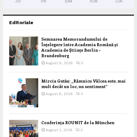
JOI
VIN
SÂM
DUM
LUN
Editoriale
Semnarea Memorandumului de
Înțelegere între Academia Română și
Academia de Științe Berlin –
Brandenburg
August 6, 2026
0
Mircia Gutău: „Râmnicu Vâlcea este, mai
mult decât un loc, un sentiment”
August 6, 2026
0
Conferința ROUNIT de la München
August 3, 2026
0