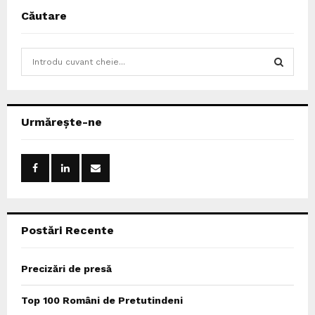
Căutare
S
e
a
S
r
c
E
Urmărește-ne
h
f
A
o
r
R
:
C
Postări Recente
H
Precizări de presă
Top 100 Români de Pretutindeni