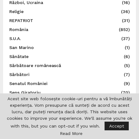
Război, Ucraina
(16)
Religie
(36)
REPATRIOT
(31)
România
(852)
S.U.A.
(37)
San Marino
(1)
Sănătate
(6)
Sărbătoare românească
(5)
Sărbători
(7)
Senatul României
(9)
Sens Giratoriu
(70)
Acest site web folosește cookie-uri pentru a vă îmbunătăți
Serbia
(2)
experiența. Vom presupune că sunteți de acord cu acest
Social
(136)
lucru, dar puteți renunța dacă doriți. This website uses
cookies to improve your experience. We'll assume you're ok
Spania
(34)
with this, but you can opt-out if you wish.
Accept
Spectacol
(5)
Read More
Sport
(22)