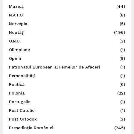
Muzică
(44)
N.A.T.O.
(8)
Norvegia
(5)
Noutăți
(496)
O.N.U.
(3)
Olimpiade
(1)
Opinii
(9)
Patronatul European al Femeilor de Afaceri
(1)
Personalități
(1)
Politică
(6)
Polonia
(22)
Portugalia
(1)
Post Catolic
(1)
Post Ortodox
(3)
Preşedinţia României
(245)