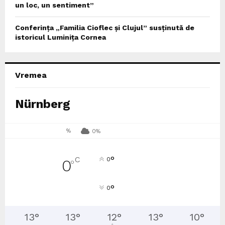
un loc, un sentiment”
Conferința „Familia Cioflec și Clujul” susținută de
istoricul Luminița Cornea
Vremea
Nürnberg
%
0%
°
C
0
0
°
°
0
13
°
13
°
12
°
13
°
10
°