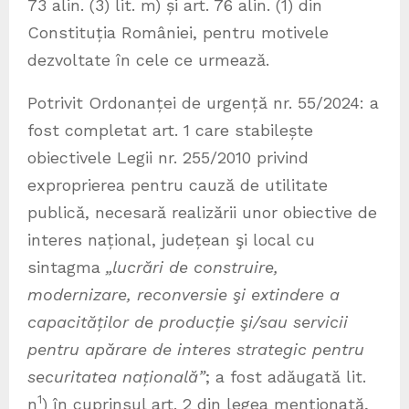
73 alin. (3) lit. m) și art. 76 alin. (1) din
Constituția României, pentru motivele
dezvoltate în cele ce urmează.
Potrivit Ordonanței de urgență nr. 55/2024: a
fost completat art. 1 care stabilește
obiectivele Legii nr. 255/2010 privind
exproprierea pentru cauză de utilitate
publică, necesară realizării unor obiective de
interes național, județean şi local cu
sintagma
„lucrări de construire,
modernizare, reconversie şi extindere a
capacităților de producție şi/sau servicii
pentru apărare de interes strategic pentru
securitatea națională”
; a fost adăugată lit.
1
n
) în cuprinsul art. 2 din legea menționată,