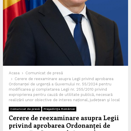
Acasa
Comunicat de presă
Cerere de reexaminare asupra Legii privind aprobarea
Ordonanței de urgență a Guvernului nr. 55/2024 pentru
modificarea şi completarea Legii nr. 255/2010 privind
exproprierea pentru cauză de utilitate publică, necesară
realizării unor obiective de interes național, județean şi local
Comunicat de presă
Preşedinţia României
Cerere de reexaminare asupra Legii
privind aprobarea Ordonanței de