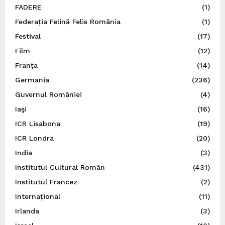
FADERE
(1)
Federația Felină Felis România
(1)
Festival
(17)
Film
(12)
Franța
(14)
Germania
(236)
Guvernul României
(4)
Iaşi
(16)
ICR Lisabona
(19)
ICR Londra
(20)
India
(3)
Institutul Cultural Român
(431)
Institutul Francez
(2)
Internațional
(11)
Irlanda
(3)