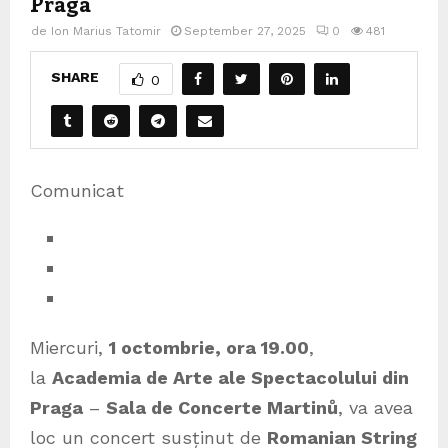
Praga
de
Ion Marius Tatomir
September 27, 2025
0
481
SHARE
0
Comunicat
Miercuri,
1 octombrie, ora 19.00
,
la
Academia de Arte ale Spectacolului din
Praga
–
Sala de Concerte Martinů
, va avea
loc un concert susținut de
Romanian String