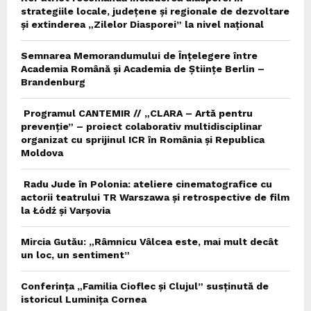
strategiile locale, județene și regionale de dezvoltare
și extinderea „Zilelor Diasporei” la nivel național
Semnarea Memorandumului de Înțelegere între
Academia Română și Academia de Științe Berlin –
Brandenburg
Programul CANTEMIR // „CLARA – Artă pentru
prevenție” – proiect colaborativ multidisciplinar
organizat cu sprijinul ICR în România și Republica
Moldova
Radu Jude în Polonia: ateliere cinematografice cu
actorii teatrului TR Warszawa și retrospective de film
la Łódź și Varșovia
Mircia Gutău: „Râmnicu Vâlcea este, mai mult decât
un loc, un sentiment”
Conferința „Familia Cioflec și Clujul” susținută de
istoricul Luminița Cornea