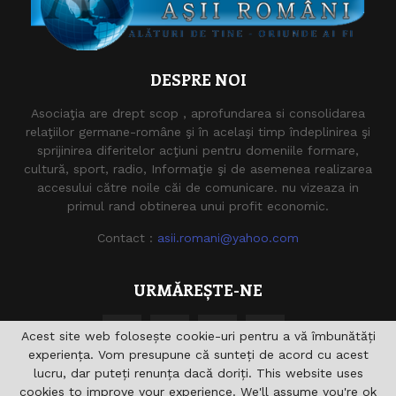
DESPRE NOI
Asociaţia are drept scop , aprofundarea si consolidarea
relaţiilor germane-române şi în acelaşi timp îndeplinirea şi
sprijinirea diferitelor acţiuni pentru domeniile formare,
cultură, sport, radio, Informaţie şi de asemenea realizarea
accesului către noile căi de comunicare. nu vizeaza in
primul rand obtinerea unui profit economic.
Contact :
asii.romani@yahoo.com
URMĂREȘTE-NE
Acest site web folosește cookie-uri pentru a vă îmbunătăți
experiența. Vom presupune că sunteți de acord cu acest
lucru, dar puteți renunța dacă doriți. This website uses
cookies to improve your experience. We'll assume you're ok