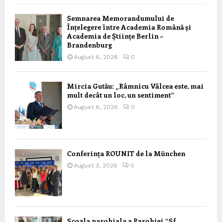
Semnarea Memorandumului de
Înțelegere între Academia Română și
Academia de Științe Berlin –
Brandenburg
August 6, 2026
0
Mircia Gutău: „Râmnicu Vâlcea este, mai
mult decât un loc, un sentiment”
August 6, 2026
0
Conferința ROUNIT de la München
August 3, 2026
0
Scoala parohiala a Parohiei “Sf.