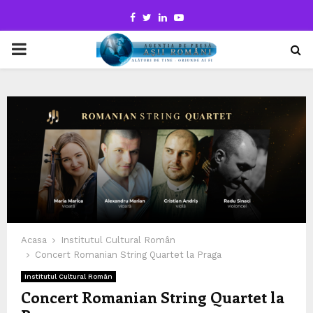
Facebook
Twitter
Linkedin
Youtube
PRIMARY
MENU
Acasa
Institutul Cultural Român
Concert Romanian String Quartet la Praga
Institutul Cultural Român
Concert Romanian String Quartet la