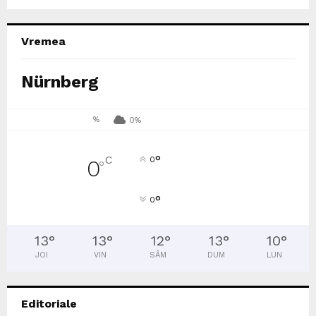
Vremea
Nürnberg
%
0%
°
C
0
0
°
°
0
13
°
13
°
12
°
13
°
10
°
JOI
VIN
SÂM
DUM
LUN
Editoriale