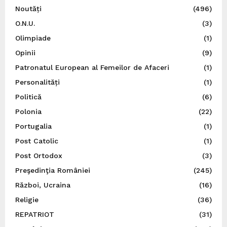
Noutăți
(496)
O.N.U.
(3)
Olimpiade
(1)
Opinii
(9)
Patronatul European al Femeilor de Afaceri
(1)
Personalități
(1)
Politică
(6)
Polonia
(22)
Portugalia
(1)
Post Catolic
(1)
Post Ortodox
(3)
Preşedinţia României
(245)
Război, Ucraina
(16)
Religie
(36)
REPATRIOT
(31)