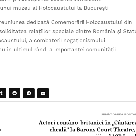
i unui muzeu al Holocaustului la București.
 reuniunea dedicată Comemorării Holocaustului din
iditatea relațiilor speciale dintre România și Stat
ocaustului, a combaterii negaționismului
nu în ultimul rând, a importanței comunității
URMĂTOAREA POSTA
Actori româno-britanici în „Cântăre
o
cheală” la Barons Court Theatre,