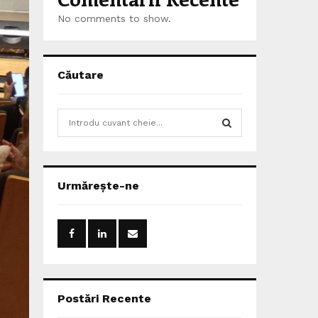
No comments to show.
Căutare
S
e
a
S
r
c
E
Urmărește-ne
h
f
A
o
r
R
:
C
H
Postări Recente