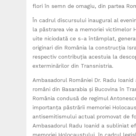
flori în semn de omagiu, din partea Rom
În cadrul discursului inaugural al eveni
la păstrarea vie a memoriei victimelor
uite niciodată ce s-a întâmplat, generaț
originari din România la construcția Is
respectiv contribuția acestuia la descope
exterminărilor din Transnistria.
Ambasadorul României Dr. Radu Ioanid a 
români din Basarabia și Bucovina în Tra
România condusă de regimul Antonescu.
importanța păstrării memoriei Holocaustu
antisemitismului actual promovat de f
Ambasadorul Radu Ioanid a subliniat efo
memoriei Holocaustului, în cadrul legis