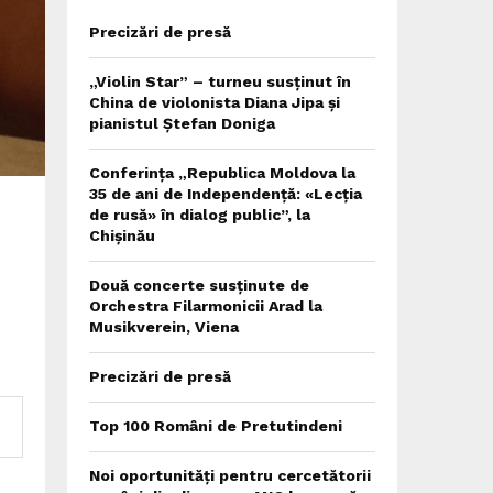
Precizări de presă
„Violin Star” – turneu susținut în
China de violonista Diana Jipa și
pianistul Ștefan Doniga
Conferința „Republica Moldova la
35 de ani de Independență: «Lecția
de rusă» în dialog public”, la
Chișinău
Două concerte susținute de
Orchestra Filarmonicii Arad la
Musikverein, Viena
Precizări de presă
Top 100 Români de Pretutindeni
Noi oportunități pentru cercetătorii