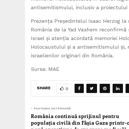
antisemitismului, inclusiv a proiectulu
Prezența Președintelui Isaac Herzog la
România de la Yad Vashem reconfirmă sol
Israel și atenția acordată memoriei Hol
Holocaustului și a antisemitismului și, 
israelienilor originari din România.
Sursa: MAE
SHARE
0
POSTAREA ANTERIOARĂ
România continuă sprijinul pentru
populația civilă din Fâșia Gaza printr-