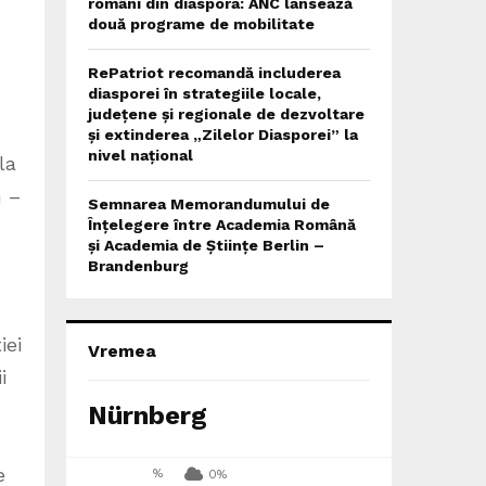
români din diaspora: ANC lansează
două programe de mobilitate
RePatriot recomandă includerea
diasporei în strategiile locale,
județene și regionale de dezvoltare
și extinderea „Zilelor Diasporei” la
nivel național
la
m –
Semnarea Memorandumului de
Înțelegere între Academia Română
și Academia de Științe Berlin –
Brandenburg
iei
Vremea
i
Nürnberg
e
%
0%