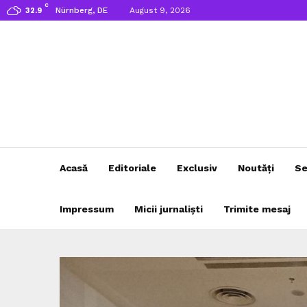
C
Nürnberg, DE
August 9, 2026
32.9
Acasă
Editoriale
Exclusiv
Noutăți
Se
Impressum
Micii jurnaliști
Trimite mesaj