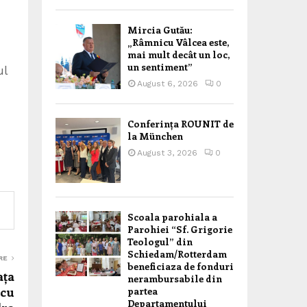
Mircia Gutău:
„Râmnicu Vâlcea este,
mai mult decât un loc,
un sentiment”
ul
August 6, 2026
0
Conferința ROUNIT de
la München
August 3, 2026
0
Scoala parohiala a
Parohiei “Sf. Grigorie
Teologul” din
Schiedam/Rotterdam
RE
beneficiaza de fonduri
ața
nerambursabile din
 cu
partea
Departamentului