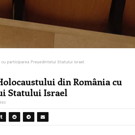
 participarea Președintelui Statului Israel
olocaustului din România cu
i Statului Israel
493