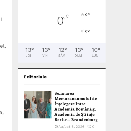
°
0
C
0
°
l
°
0
el,
13
°
13
°
12
°
13
°
10
°
JOI
VIN
SÂM
DUM
LUN
Editoriale
Semnarea
Memorandumului de
Înțelegere între
Academia Română și
a,
Academia de Științe
Berlin – Brandenburg
August 6, 2026
0