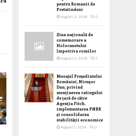
dra
pentru Romanii de
Pretutindeni
August 3, 2026
0
Ziua națională de
comemorare a
Holocaustului
împotriva romilor
August 2, 2026
0
Mesajul Președintelui
României, Nicușor
Dan, privind
menținerea ratingului
de țară de către
Agenția Fitch,
implementarea PNRR
și consolidarea
stabilității economice
August 1, 2026
0