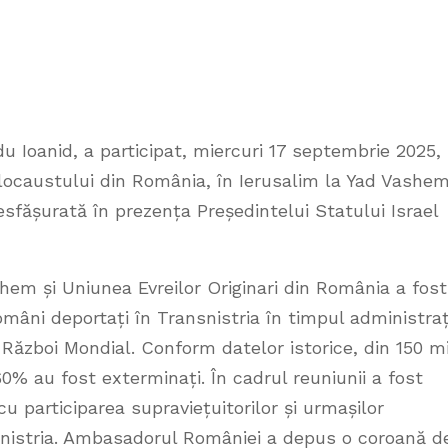
u Ioanid, a participat, miercuri 17 septembrie 2025, 
caustului din România, în Ierusalim la Yad Vashe
sfășurată în prezența Președintelui Statului Israel
hem și Uniunea Evreilor Originari din România a fost
mâni deportați în Transnistria în timpul administraț
 Război Mondial. Conform datelor istorice, din 150 mi
0% au fost exterminați. În cadrul reuniunii a fost
u participarea supraviețuitorilor și urmașilor
nsnistria. Ambasadorul României a depus o coroană d