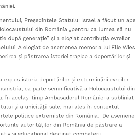
âniei.
mentului, Președintele Statului Israel a făcut un ape
 Holocaustului din România „pentru ca lumea să nu
ie după generație” și a elogiat contribuția evreilor
raelului. A elogiat de asemenea memoria lui Elie Wies
rirea și păstrarea istoriei tragice a deportărilor și
expus istoria deportărilor și exterminării evreilor
nsnistria, ca parte semnificativă a Holocaustului din
 În același timp Ambasadorul României a subliniat
lui și a unicității sale, mai ales în contextul
orțele politice extremiste din România. De asemene
rturile autorităților din România de păstrare a
lativ și educațional destinat combaterii