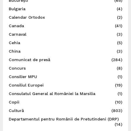
București
(65)
Bulgaria
(4)
Calendar Ortodox
(2)
Canada
(41)
Carnaval
(3)
Cehia
(5)
China
(3)
Comunicat de presă
(284)
Concurs
(8)
Consilier MPU
(1)
Consiliul Europei
(19)
Consulatul General al României la Marsilia
(1)
Copii
(10)
Cultură
(803)
Departamentul pentru Românii de Pretutindeni (DRP)
(14)