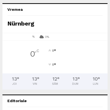
Vremea
Nürnberg
%
0%
°
C
0
0
°
°
0
13
°
13
°
12
°
13
°
10
°
JOI
VIN
SÂM
DUM
LUN
Editoriale