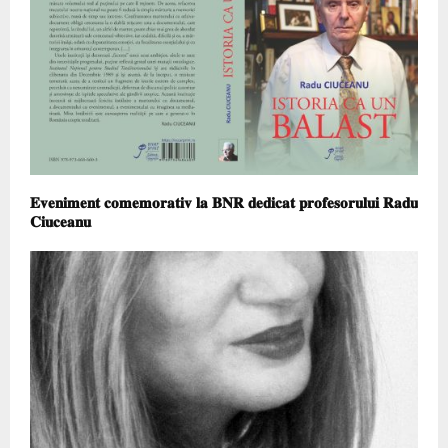
𝐄𝐯𝐞𝐧𝐢𝐦𝐞𝐧𝐭 𝐜𝐨𝐦𝐞𝐦𝐨𝐫𝐚𝐭𝐢𝐯 𝐥𝐚 𝐁𝐍𝐑 𝐝𝐞𝐝𝐢𝐜𝐚𝐭 𝐩𝐫𝐨𝐟𝐞𝐬𝐨𝐫𝐮𝐥𝐮𝐢 𝐑𝐚𝐝𝐮
𝐂𝐢𝐮𝐜𝐞𝐚𝐧𝐮