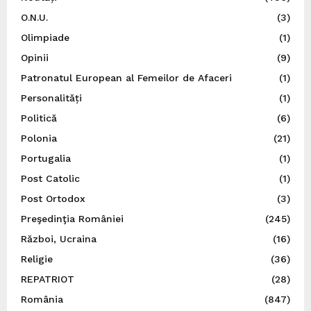
O.N.U.
(3)
Olimpiade
(1)
Opinii
(9)
Patronatul European al Femeilor de Afaceri
(1)
Personalități
(1)
Politică
(6)
Polonia
(21)
Portugalia
(1)
Post Catolic
(1)
Post Ortodox
(3)
Preşedinţia României
(245)
Război, Ucraina
(16)
Religie
(36)
REPATRIOT
(28)
România
(847)