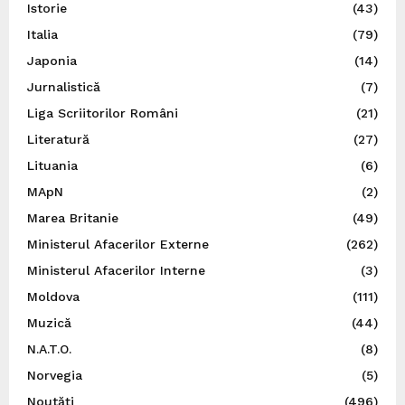
Istorie
(43)
Italia
(79)
Japonia
(14)
Jurnalistică
(7)
Liga Scriitorilor Români
(21)
Literatură
(27)
Lituania
(6)
MApN
(2)
Marea Britanie
(49)
Ministerul Afacerilor Externe
(262)
Ministerul Afacerilor Interne
(3)
Moldova
(111)
Muzică
(44)
N.A.T.O.
(8)
Norvegia
(5)
Noutăți
(496)