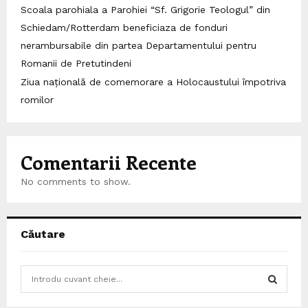
Scoala parohiala a Parohiei “Sf. Grigorie Teologul” din
Schiedam/Rotterdam beneficiaza de fonduri
nerambursabile din partea Departamentului pentru
Romanii de Pretutindeni
Ziua națională de comemorare a Holocaustului împotriva
romilor
Comentarii Recente
No comments to show.
Căutare
S
e
a
S