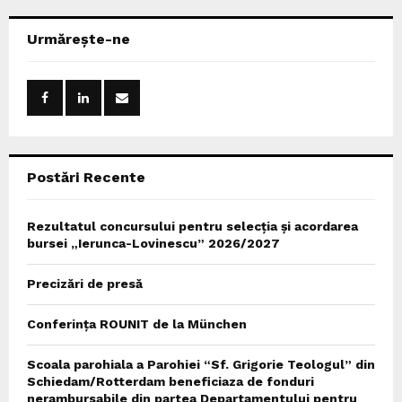
r
c
E
Urmărește-ne
h
f
A
o
r
R
:
C
Postări Recente
H
Rezultatul concursului pentru selecția și acordarea
bursei „Ierunca-Lovinescu” 2026/2027
Precizări de presă
Conferința ROUNIT de la München
Scoala parohiala a Parohiei “Sf. Grigorie Teologul” din
Schiedam/Rotterdam beneficiaza de fonduri
nerambursabile din partea Departamentului pentru