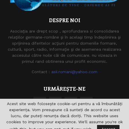
DESPRE NOI
Asociaţia are drept scop , aprofundarea si consolidarea
relaţiilor germane-române şi în acelaşi timp îndeplinirea şi
sprijinirea diferitelor acţiuni pentru domeniile formare,
cultură, sport, radio, Informaţie şi de asemenea realizarea
accesului către noile căi de comunicare. nu vizeaza in
primul rand obtinerea unui profit economic.
Contact :
asii.romani@yahoo.com
URMĂREȘTE-NE
Acest site web folosește cookie-uri pentru a vă îmbunătăți
experiența. Vom presupune că sunteți de acord cu acest
lucru, dar puteți renunța dacă doriți. This website uses
cookies to improve your experience. We'll assume you're ok