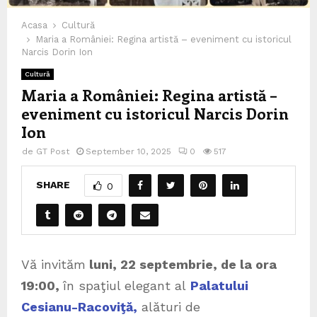
Acasa
Cultură
Maria a României: Regina artistă – eveniment cu istoricul
Narcis Dorin Ion
Cultură
Maria a României: Regina artistă –
eveniment cu istoricul Narcis Dorin
Ion
de
GT Post
September 10, 2025
0
517
SHARE
0
Vă invităm
luni, 22 septembrie, de la ora
19:00,
în spaţiul elegant al
Palatului
Cesianu-Racoviţă,
alături de