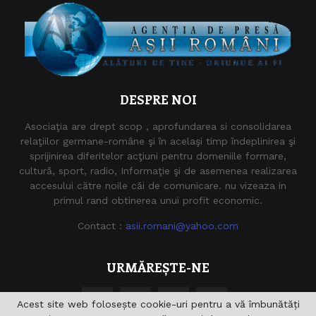
DESPRE NOI
Asociaţia are drept scop , aprofundarea si consolidarea
relaţiilor germane-române şi în acelaşi timp îndeplinirea şi
sprijinirea diferitelor acţiuni pentru domeniile formare,
cultură, sport, radio, Informaţie şi de asemenea realizarea
accesului către noile căi de comunicare. nu vizeaza in
primul rand obtinerea unui profit economic.
Contact :
asii.romani@yahoo.com
URMĂREȘTE-NE
Acest site web folosește cookie-uri pentru a vă îmbunătăți