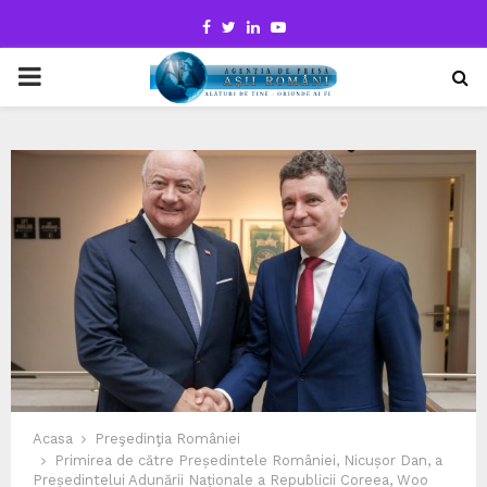
Facebook
Twitter
Linkedin
Youtube
PRIMARY
MENU
Acasa
Preşedinţia României
Primirea de către Președintele României, Nicușor Dan, a
Președintelui Adunării Naționale a Republicii Coreea, Woo