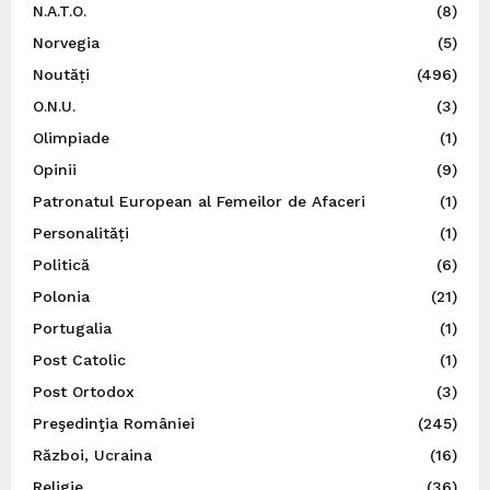
N.A.T.O.
(8)
Norvegia
(5)
Noutăți
(496)
O.N.U.
(3)
Olimpiade
(1)
Opinii
(9)
Patronatul European al Femeilor de Afaceri
(1)
Personalități
(1)
Politică
(6)
Polonia
(21)
Portugalia
(1)
Post Catolic
(1)
Post Ortodox
(3)
Preşedinţia României
(245)
Război, Ucraina
(16)
Religie
(36)