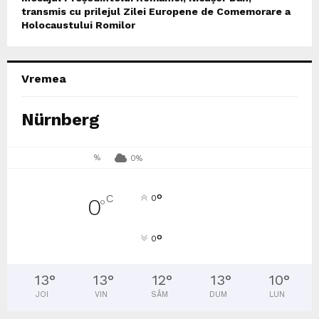
transmis cu prilejul Zilei Europene de Comemorare a
Holocaustului Romilor
Vremea
Nürnberg
%
0%
°
C
0
0
°
°
0
13
°
13
°
12
°
13
°
10
°
JOI
VIN
SÂM
DUM
LUN