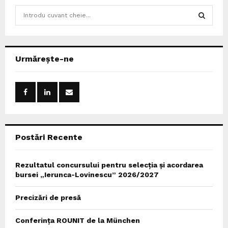
S
e
a
S
r
c
E
Urmărește-ne
h
f
A
o
r
R
:
C
Postări Recente
H
Rezultatul concursului pentru selecția și acordarea
bursei „Ierunca-Lovinescu” 2026/2027
Precizări de presă
Conferința ROUNIT de la München