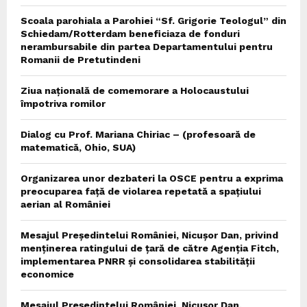
Scoala parohiala a Parohiei “Sf. Grigorie Teologul” din
Schiedam/Rotterdam beneficiaza de fonduri
nerambursabile din partea Departamentului pentru
Romanii de Pretutindeni
Ziua națională de comemorare a Holocaustului
împotriva romilor
Dialog cu Prof. Mariana Chiriac – (profesoară de
matematică, Ohio, SUA)
Organizarea unor dezbateri la OSCE pentru a exprima
preocuparea față de violarea repetată a spațiului
aerian al României
Mesajul Președintelui României, Nicușor Dan, privind
menținerea ratingului de țară de către Agenția Fitch,
implementarea PNRR și consolidarea stabilității
economice
Mesajul Președintelui României, Nicușor Dan,