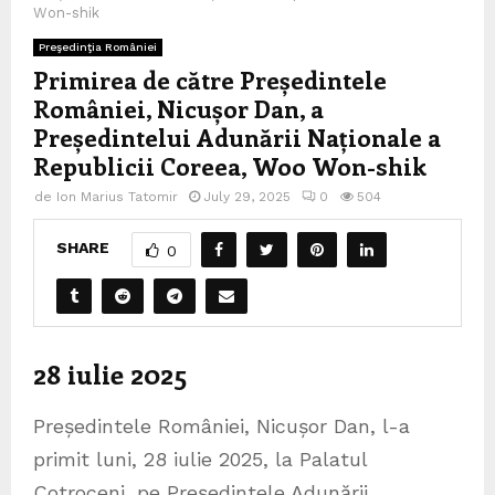
Won-shik
Preşedinţia României
Primirea de către Președintele
României, Nicușor Dan, a
Președintelui Adunării Naționale a
Republicii Coreea, Woo Won-shik
de
Ion Marius Tatomir
July 29, 2025
0
504
SHARE
0
28 iulie 2025
Președintele României, Nicușor Dan, l-a
primit luni, 28 iulie 2025, la Palatul
Cotroceni, pe Președintele Adunării