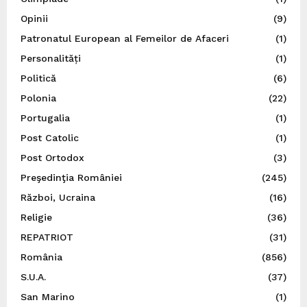
Opinii
(9)
Patronatul European al Femeilor de Afaceri
(1)
Personalități
(1)
Politică
(6)
Polonia
(22)
Portugalia
(1)
Post Catolic
(1)
Post Ortodox
(3)
Preşedinţia României
(245)
Război, Ucraina
(16)
Religie
(36)
REPATRIOT
(31)
România
(856)
S.U.A.
(37)
San Marino
(1)