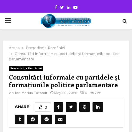
Facebook
Twitter
Linkedin
Youtube
PRIMARY
MENU
Acasa
Preşedinţia României
Consultări informale cu partidele și formațiunile politice
parlamentare
Preşedinţia României
Consultări informale cu partidele și
formațiunile politice parlamentare
de
Ion Marius Tatomir
May 29, 2025
0
726
SHARE
0