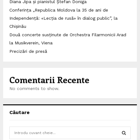
Diana Jipa și pianistul Ștefan Doniga
Conferința „Republica Moldova la 35 de ani de
Independență: «Lecția de rusă» în dialog public”, la
Chișinău
Două concerte susținute de Orchestra Filarmonicii Arad
la Musikverein, Viena
Precizări de presă
Comentarii Recente
No comments to show.
Căutare
S
e