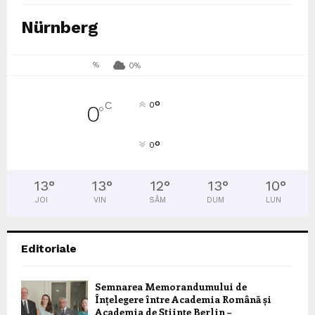
Nürnberg
%
0%
°
C
0
0
°
°
0
13
°
13
°
12
°
13
°
10
°
JOI
VIN
SÂM
DUM
LUN
Editoriale
Semnarea Memorandumului de
Înțelegere între Academia Română și
Academia de Științe Berlin –