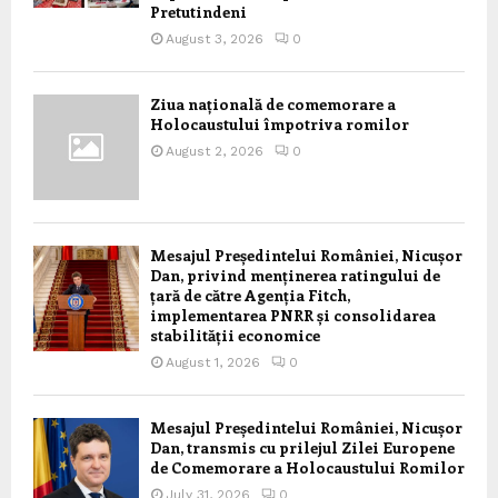
Pretutindeni
August 3, 2026
0
Ziua națională de comemorare a
Holocaustului împotriva romilor
August 2, 2026
0
Mesajul Președintelui României, Nicușor
Dan, privind menținerea ratingului de
țară de către Agenția Fitch,
implementarea PNRR și consolidarea
stabilității economice
August 1, 2026
0
Mesajul Președintelui României, Nicușor
Dan, transmis cu prilejul Zilei Europene
de Comemorare a Holocaustului Romilor
July 31, 2026
0