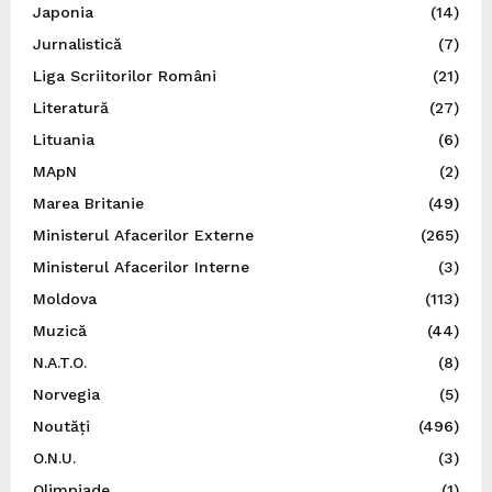
Japonia
(14)
Jurnalistică
(7)
Liga Scriitorilor Români
(21)
Literatură
(27)
Lituania
(6)
MApN
(2)
Marea Britanie
(49)
Ministerul Afacerilor Externe
(265)
Ministerul Afacerilor Interne
(3)
Moldova
(113)
Muzică
(44)
N.A.T.O.
(8)
Norvegia
(5)
Noutăți
(496)
O.N.U.
(3)
Olimpiade
(1)