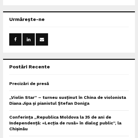
a
S
r
c
E
Urmărește-ne
h
f
A
o
r
R
:
C
Postări Recente
H
Precizări de presă
„Violin Star” – turneu susținut în China de violonista
Diana Jipa și pianistul Ștefan Doniga
Conferința „Republica Moldova la 35 de ani de
Independență: «Lecția de rusă» în dialog public”, la
Chișinău