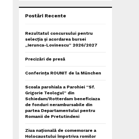
C
H
Postări Recente
Rezultatul concursului pentru
selecția și acordarea bursei
„Ierunca-Lovinescu” 2026/2027
Precizări de presă
Conferința ROUNIT de la München
Scoala parohiala a Parohiei “Sf.
Grigorie Teologul” din
Schiedam/Rotterdam beneficiaza
de fonduri nerambursabile din
partea Departamentului pentru
Romanii de Pretutindeni
Ziua națională de comemorare a
Holocaustului împotriva romilor