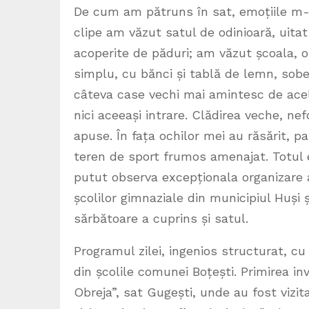
De cum am pătruns în sat, emoțiile m-
clipe am văzut satul de odinioară, uita
acoperite de păduri; am văzut școala, o
simplu, cu bănci și tablă de lemn, sobe
câteva case vechi mai amintesc de acel
nici aceeași intrare. Clădirea veche, ne
apuse. În fața ochilor mei au răsărit, p
teren de sport frumos amenajat. Totul 
putut observa excepționala organizare a a
școlilor gimnaziale din municipiul Huși ș
sărbătoare a cuprins și satul.
Programul zilei, ingenios structurat, c
din școlile comunei Boțești. Primirea i
Obreja”, sat Gugești, unde au fost vizita