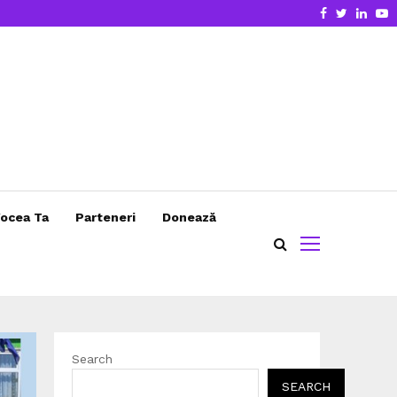
Facebook
Twitter
Linke
Y
ocea Ta
Parteneri
Donează
Search
SEARCH