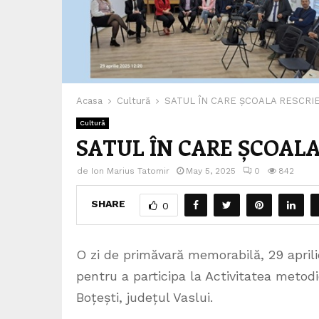
Acasa
Cultură
SATUL ÎN CARE ȘCOALA RESCRIE
Cultură
SATUL ÎN CARE ȘCOALA
de
Ion Marius Tatomir
May 5, 2025
0
842
SHARE
0
O zi de primăvară memorabilă, 29 april
pentru a participa la Activitatea metodic
Boțești, județul Vaslui.