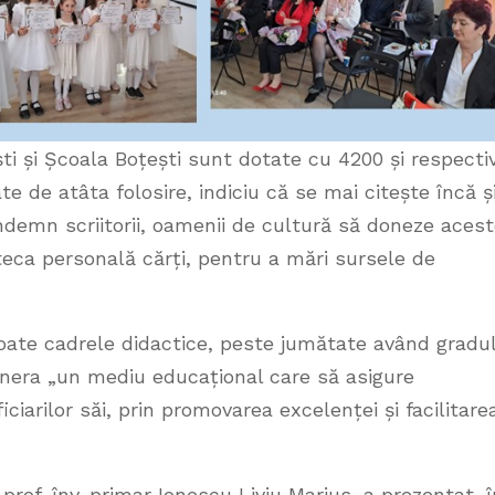
ti și Școala Boțești sunt dotate cu 4200 și respecti
e de atâta folosire, indiciu că se mai citește încă ș
ndemn scriitorii, oamenii de cultură să doneze acest
ioteca personală cărți, pentru a mări sursele de
toate cadrele didactice, peste jumătate având gradul
genera „un mediu educațional care să asigure
iarilor săi, prin promovarea excelenței și facilitare
, prof. înv. primar Ionescu Liviu Marius, a prezentat, î