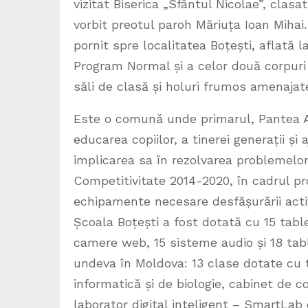
vizitat Biserica „Sfântul Nicolae”, clas
vorbit preotul paroh Măriuța Ioan Miha
pornit spre localitatea Boțești, aflată 
Program Normal și a celor două corpuri d
săli de clasă și holuri frumos amenajat
Este o comună unde primarul, Pantea A
educarea copiilor, a tinerei generații ș
implicarea sa în rezolvarea problemelor
Competitivitate 2014-2020, în cadrul pro
echipamente necesare desfășurării activit
Școala Boțești a fost dotată cu 15 table
camere web, 15 sisteme audio și 18 tab
undeva în Moldova: 13 clase dotate cu t
informatică și de biologie, cabinet de c
laborator digital inteligent – SmartLab