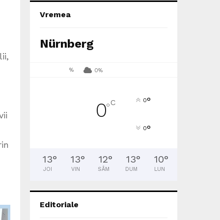
Vremea
Nürnberg
ii,
%
0%
°
0
C
0
°
ii
°
0
rin
13
°
13
°
12
°
13
°
10
°
JOI
VIN
SÂM
DUM
LUN
Editoriale