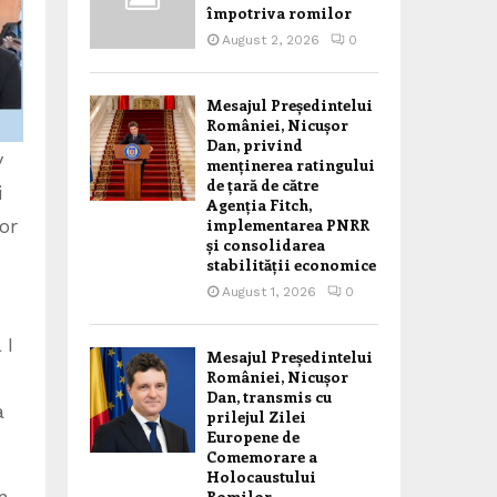
împotriva romilor
August 2, 2026
0
Mesajul Președintelui
României, Nicușor
Dan, privind
v
menținerea ratingului
de țară de către
i
Agenția Fitch,
or
implementarea PNRR
și consolidarea
stabilității economice
August 1, 2026
0
 I
Mesajul Președintelui
României, Nicușor
Dan, transmis cu
a
prilejul Zilei
Europene de
Comemorare a
Holocaustului
n
Romilor