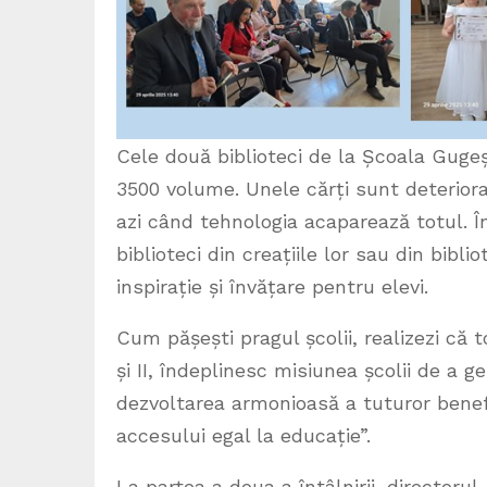
Cele două biblioteci de la Școala Gugeș
3500 volume. Unele cărți sunt deteriorat
azi când tehnologia acaparează totul. Î
biblioteci din creațiile lor sau din bibl
inspirație și învățare pentru elevi.
Cum pășești pragul școlii, realizezi că 
și II, îndeplinesc misiunea școlii de a 
dezvoltarea armonioasă a tuturor benefic
accesului egal la educație”.
La partea a doua a întâlnirii, directorul