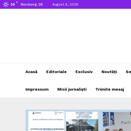
C
Nürnberg, DE
August 6, 2026
20
Acasă
Editoriale
Exclusiv
Noutăți
Se
Impressum
Micii jurnaliști
Trimite mesaj