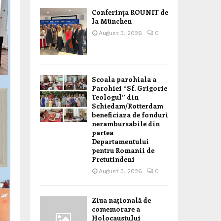
Conferința ROUNIT de
la München
August 3, 2026
0
Scoala parohiala a
Parohiei “Sf. Grigorie
Teologul” din
Schiedam/Rotterdam
beneficiaza de fonduri
nerambursabile din
partea
Departamentului
pentru Romanii de
Pretutindeni
August 3, 2026
0
Ziua națională de
comemorare a
Holocaustului