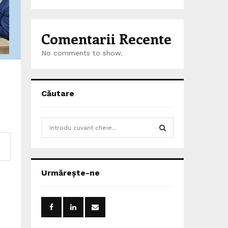
Comentarii Recente
No comments to show.
Căutare
S
e
a
S
r
c
E
Urmărește-ne
h
f
A
o
r
R
: