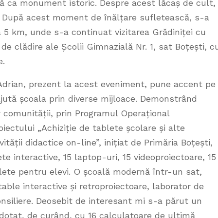
ată ca monument istoric. Despre acest lăcaș de cult,
i. După acest moment de înălțare sufletească, s-a
la 5 km, unde s-a continuat vizitarea Grădiniței cu
e clădire ale Școlii Gimnazială Nr. 1, sat Boțești, c
e.
drian, prezent la acest eveniment, pune accent pe
i ajută școala prin diverse mijloace. Demonstrând
 comunității, prin Programul Operațional
iectului „Achiziție de tablete școlare și alte
ății didactice on-line”, inițiat de Primăria Boțești,
te interactive, 15 laptop-uri, 15 videoproiectoare, 15
lete pentru elevi. O școală modernă într-un sat,
able interactive și retroproiectoare, laborator de
onsiliere. Deosebit de interesant mi s-a părut un
 dotat, de curând, cu 16 calculatoare de ultimă