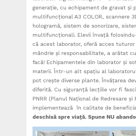
generație, cu echipament de gravat și p
multifuncțional A3 COLOR, scannere 3D, 
hologramă, sistem de sonorizare, siste
multifuncționali. Elevii învață folosind
că acest laborator, oferă acces tuturor 
mândrie și responsabilitate, a arătat c
facă! Echipamentele din laborator și soft
materii. Într-un alt spațiu al laborator
pot crește diverse plante. Învățarea dev
diferită. Cu siguranță lecțiile vor fi f
PNRR (Planul Național de Redresare și R
implementează în calitate de beneficia
deschisă spre viață. Spune NU abando