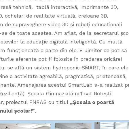
resă tehnică, tablă interactivă, imprimante 3D,
ochelari de realitate virtuală, creioane 3D,
m de supraveghere video 3D şi roboţi educaționali
u-se de toate acestea. Am aflat, de la secretarul școl
elevilor la educație digitală inteligentă. Cu multă
um funcționează o parte din ele. E uimitor ce pot să
urile aferente pot fi folosite în predarea oricărei
ului se află un sistem hydroponic SMART, în care elev
ine o activitate agreabilă, pragmatică, prietenoasă,
ascinante. Amenajarea acestui SmartLab s-a realizat p
eziliență). Școala Gimnazială nr.1 sat Boțești
r, proiectul PNRAS cu titlul
„Școala o poartă
nului școlar!”
.