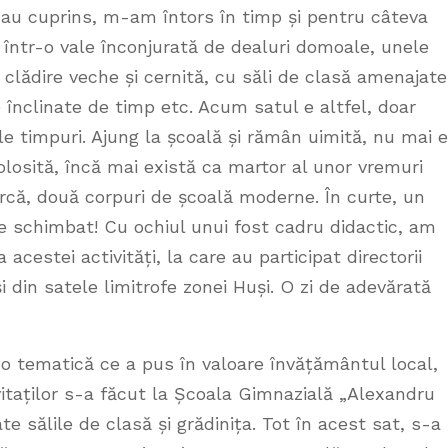
au cuprins, m-am întors în timp și pentru câteva
t într-o vale înconjurată de dealuri domoale, unele
 clădire veche și cernită, cu săli de clasă amenajate
 înclinate de timp etc. Acum satul e altfel, doar
e timpuri. Ajung la școală și rămân uimită, nu mai e
folosită, încă mai există ca martor al unor vremuri
arcă, două corpuri de școală moderne. În curte, un
e schimbat! Cu ochiul unui fost cadru didactic, am
cestei activități, la care au participat directorii
i din satele limitrofe zonei Huși. O zi de adevărată
u o tematică ce a pus în valoare învățământul local,
nvitaților s-a făcut la Școala Gimnazială „Alexandru
te sălile de clasă și grădinița. Tot în acest sat, s-a