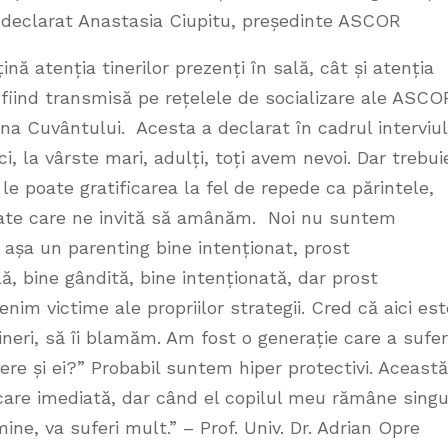
a declarat Anastasia Ciupitu, președinte ASCOR
nă atenția tinerilor prezenți în sală, cât și atenția
a fiind transmisă pe rețelele de socializare ale ASCO
a Cuvântului. Acesta a declarat în cadrul interviul
i, la vârste mari, adulți, toți avem nevoi. Dar trebui
e poate gratificarea la fel de repede ca părintele,
itate care ne invită să amânăm. Noi nu suntem
m așa un parenting bine intenționat, prost
, bine gândită, bine intenționată, dar prost
nim victime ale propriilor strategii. Cred că aici est
eri, să îi blamăm. Am fost o generație care a sufer
re și ei?” Probabil suntem hiper protectivi. Această
icare imediată, dar când el copilul meu rămâne singu
ne, va suferi mult.” – Prof. Univ. Dr. Adrian Opre