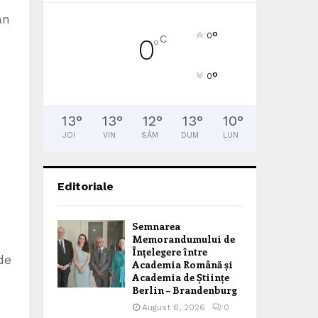
an
°
0
C
0
°
°
0
13
°
13
°
12
°
13
°
10
°
,
JOI
VIN
SÂM
DUM
LUN
Editoriale
Semnarea
Memorandumului de
Înțelegere între
de
Academia Română și
Academia de Științe
Berlin – Brandenburg
August 6, 2026
0