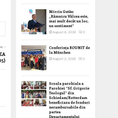
Mircia Gutău:
„Râmnicu Vâlcea este,
mai mult decât un loc,
un sentiment”
August 6, 2026
0
Conferința ROUNIT de
RE
la München
EA
25)
August 3, 2026
0
Scoala parohiala a
Parohiei “Sf. Grigorie
Teologul” din
Schiedam/Rotterdam
beneficiaza de fonduri
nerambursabile din
partea
Departamentului