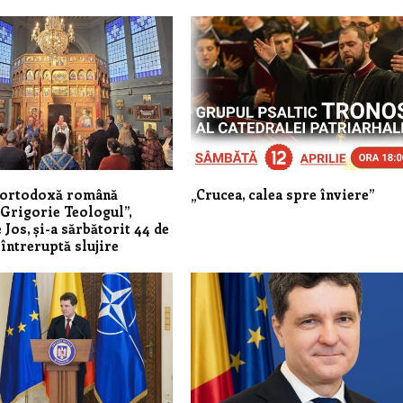
 ortodoxă română
„Crucea, calea spre înviere”
 Grigorie Teologul”,
 Jos, și-a sărbătorit 44 de
eîntreruptă slujire