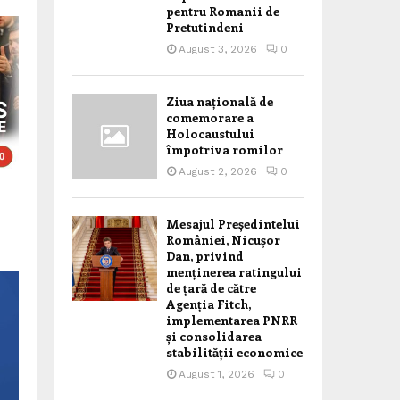
pentru Romanii de
Pretutindeni
August 3, 2026
0
Ziua națională de
comemorare a
Holocaustului
împotriva romilor
August 2, 2026
0
Mesajul Președintelui
României, Nicușor
Dan, privind
menținerea ratingului
de țară de către
Agenția Fitch,
implementarea PNRR
și consolidarea
stabilității economice
August 1, 2026
0