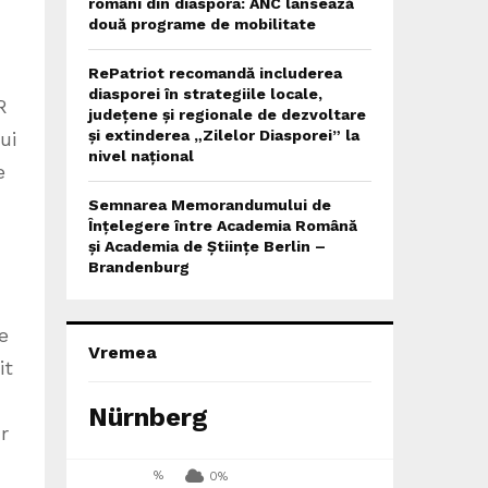
români din diaspora: ANC lansează
două programe de mobilitate
RePatriot recomandă includerea
diasporei în strategiile locale,
R
județene și regionale de dezvoltare
și extinderea „Zilelor Diasporei” la
ui
nivel național
e
Semnarea Memorandumului de
Înțelegere între Academia Română
și Academia de Științe Berlin –
Brandenburg
e
Vremea
it
Nürnberg
r
%
0%