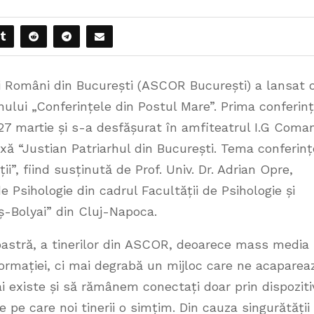
și Români din București (ASCOR București) a lansat 
nului „Conferințele din Postul Mare”. Prima conferin
, 27 martie și s-a desfășurat în amfiteatrul I.G Coma
xă “Justian Patriarhul din București. Tema conferinț
ii”, fiind susținută de Prof. Univ. Dr. Adrian Opre,
 Psihologie din cadrul Facultății de Psihologie și
eș-Bolyai” din Cluj-Napoca.
oastră, a tinerilor din ASCOR, deoarece mass media
ormației, ci mai degrabă un mijloc care ne acaparea
i existe și să rămânem conectați doar prin dispoziti
 pe care noi tinerii o simțim. Din cauza singurătății