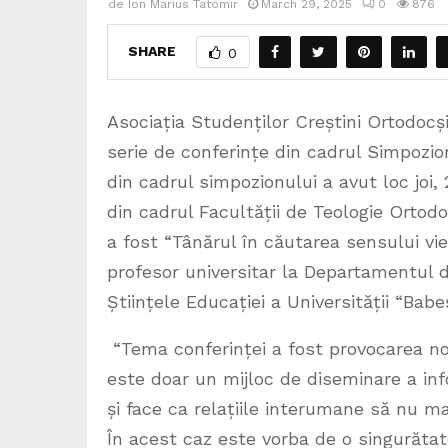
de
Ion Marius Tatomir
March 29, 2025
0
876
SHARE
0
Asociația Studenților Creștini Ortodoc
serie de conferințe din cadrul Simpozio
din cadrul simpozionului a avut loc joi
din cadrul Facultății de Teologie Ortodo
a fost “Tânărul în căutarea sensului vieț
profesor universitar la Departamentul de
Științele Educației a Universității “Bab
“Tema conferinței a fost provocarea n
este doar un mijloc de diseminare a inf
și face ca relațiile interumane să nu ma
În acest caz este vorba de o singurătate