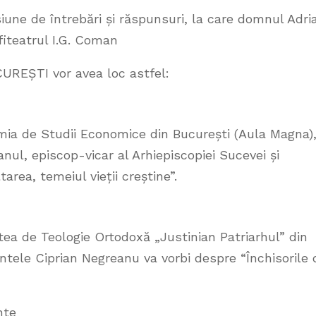
esiune de întrebări și răspunsuri, la care domnul Adri
fiteatrul I.G. Coman
UREȘTI vor avea loc astfel:
emia de Studii Economice din București (Aula Magna)
ul, episcop-vicar al Arhiepiscopiei Sucevei și
area, temeiul vieții creștine”.
tatea de Teologie Ortodoxă „Justinian Patriarhul” din
intele Ciprian Negreanu va vorbi despre “Închisorile 
nte