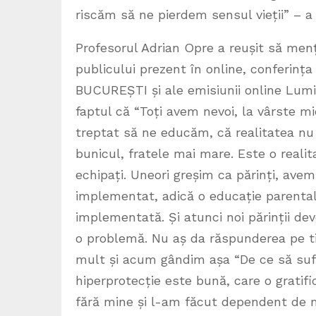
riscăm să ne pierdem sensul vieții” – 
Profesorul Adrian Opre a reușit să menți
publicului prezent în online, conferinț
BUCUREȘTI și ale emisiunii online Lumin
faptul că “Toți avem nevoi, la vârste mic
treptat să ne educăm, că realitatea nu l
bunicul, fratele mai mare. Este o real
echipați. Uneori greșim ca părinți, ave
implementat, adică o educație parentală
implementată. Și atunci noi părinții deve
o problemă. Nu aș da răspunderea pe tin
mult și acum gândim așa “De ce să sufe
hiperprotecție este bună, care o gratif
fără mine și l-am făcut dependent de mi