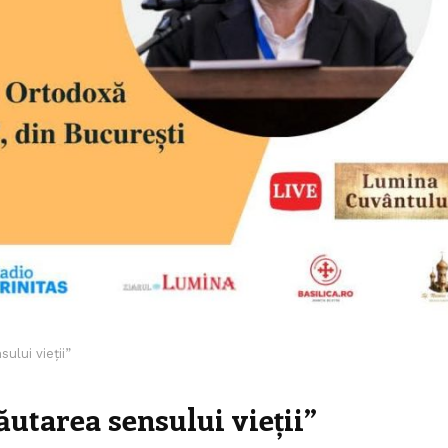
ului vieții”
ăutarea sensului vieții”