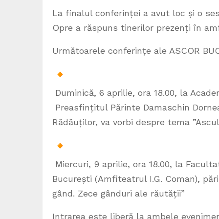
La finalul conferinței a avut loc și o s
Opre a răspuns tinerilor prezenți în am
Următoarele conferințe ale ASCOR BUC
Duminică, 6 aprilie, ora 18.00, la Acad
Preasfințitul Părinte Damaschin Dornean
Rădăuților, va vorbi despre tema ”Ascult
Miercuri, 9 aprilie, ora 18.00, la Facul
București (Amfiteatrul I.G. Coman), păr
gând. Zece gânduri ale răutății”
Intrarea este liberă la ambele evenime