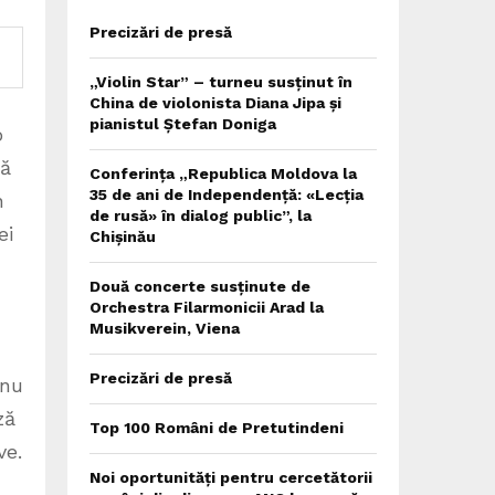
Precizări de presă
„Violin Star” – turneu susținut în
China de violonista Diana Jipa și
pianistul Ștefan Doniga
o
ță
Conferința „Republica Moldova la
35 de ani de Independență: «Lecția
n
de rusă» în dialog public”, la
ei
Chișinău
Două concerte susținute de
Orchestra Filarmonicii Arad la
Musikverein, Viena
Precizări de presă
 nu
ză
Top 100 Români de Pretutindeni
ve.
Noi oportunități pentru cercetătorii