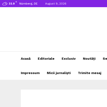
C
Nürnberg, DE
August 9, 2026
32.9
Acasă
Editoriale
Exclusiv
Noutăți
Se
Impressum
Micii jurnaliști
Trimite mesaj