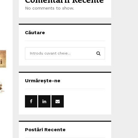
No comments to show.
Căutare
S
e
a
S
r
c
E
Urmărește-ne
h
f
A
o
r
R
:
C
H
Postări Recente