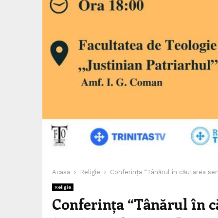
Acasa
Religie
Conferința “Tânărul în căutarea sens
Religie
Conferința “Tânărul în c