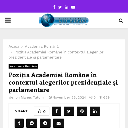
Facebook
Twitter
Linkedin
Youtube
PRIMARY
MENU
Acasa
Academia Română
Poziția Academiei Române în contextul alegerilor
prezidențiale și parlamentare
Academia Română
Poziția Academiei Române în
contextul alegerilor prezidențiale și
parlamentare
de
Ion Marius Tatomir
November 26, 2024
0
629
SHARE
0