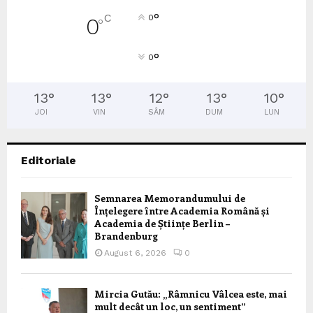
°
C
0
0
°
°
0
13
°
13
°
12
°
13
°
10
°
JOI
VIN
SÂM
DUM
LUN
Editoriale
Semnarea Memorandumului de
Înțelegere între Academia Română și
Academia de Științe Berlin –
Brandenburg
August 6, 2026
0
Mircia Gutău: „Râmnicu Vâlcea este, mai
mult decât un loc, un sentiment”