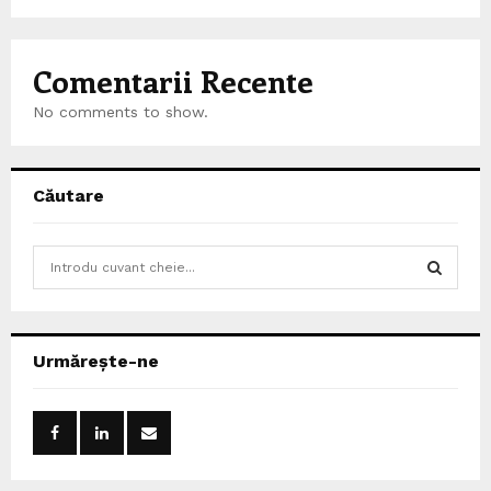
Comentarii Recente
No comments to show.
Căutare
S
e
a
S
r
c
E
Urmărește-ne
h
f
A
o
r
R
:
C