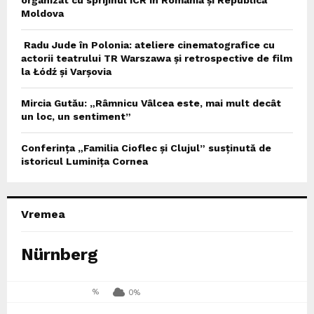
Moldova
Radu Jude în Polonia: ateliere cinematografice cu
actorii teatrului TR Warszawa și retrospective de film
la Łódź și Varșovia
Mircia Gutău: „Râmnicu Vâlcea este, mai mult decât
un loc, un sentiment”
Conferința „Familia Cioflec și Clujul” susținută de
istoricul Luminița Cornea
Vremea
Nürnberg
%
0%