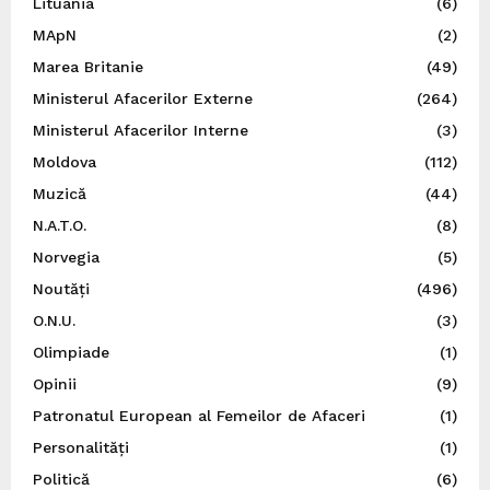
Lituania
(6)
MApN
(2)
Marea Britanie
(49)
Ministerul Afacerilor Externe
(264)
Ministerul Afacerilor Interne
(3)
Moldova
(112)
Muzică
(44)
N.A.T.O.
(8)
Norvegia
(5)
Noutăți
(496)
O.N.U.
(3)
Olimpiade
(1)
Opinii
(9)
Patronatul European al Femeilor de Afaceri
(1)
Personalități
(1)
Politică
(6)