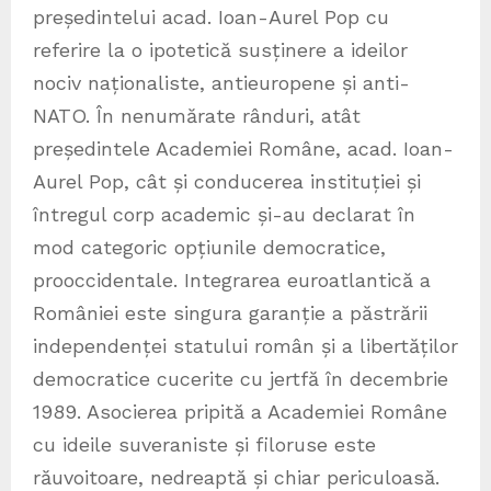
președintelui acad. Ioan-Aurel Pop cu
referire la o ipotetică susținere a ideilor
nociv naționaliste, antieuropene și anti-
NATO. În nenumărate rânduri, atât
președintele Academiei Române, acad. Ioan-
Aurel Pop, cât și conducerea instituției și
întregul corp academic și-au declarat în
mod categoric opțiunile democratice,
prooccidentale. Integrarea euroatlantică a
României este singura garanție a păstrării
independenței statului român și a libertăților
democratice cucerite cu jertfă în decembrie
1989. Asocierea pripită a Academiei Române
cu ideile suveraniste și filoruse este
răuvoitoare, nedreaptă și chiar periculoasă.