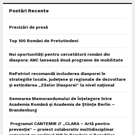
Postări Recente
H
Precizări de presă
Top 100 Români de Pretutindeni
Noi oportunități pentru cercetătorii români din
diaspora: ANC lansează două programe de mobilitate
RePatriot recomandă includerea diasporei în
strategiile locale, județene și regionale de dezvoltare
și extinderea „Zilelor Diasporei” la nivel național
Semnarea Memorandumului de Înțelegere între
Academia Română și Academia de Științe Berlin –
Brandenburg
Programul CANTEMIR // „CLARA – Artă pentru
prevenție” – proiect colaborativ multidisciplinar
organizat cu sprijinul ICR în România și Republica