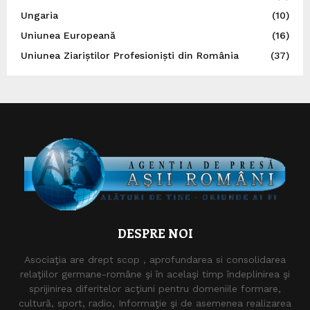
Ungaria
(10)
Uniunea Europeană
(16)
Uniunea Ziariștilor Profesioniști din România
(37)
DESPRE NOI
Asociaţia are drept scop , aprofundarea si consolidarea
relaţiilor germane-române şi în acelaşi timp îndeplinirea şi
sprijinirea diferitelor acţiuni pentru domeniile formare,
cultură, sport, radio, Informaţie şi de asemenea realizarea